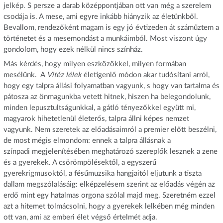
jelkép. S persze a darab középpontjában ott van még a szerelem
csodája is. A mese, ami egyre inkább hiányzik az életünkből.
Bevallom, rendezőként magam is egy jó évtizeden át száműztem a
történetet és a mesemondást a munkáimból. Most viszont úgy
gondolom, hogy ezek nélkül nincs színház.
Más kérdés, hogy milyen eszközökkel, milyen formában
mesélünk. A
Vitéz lélek
életigenlő módon akar tudósítani arról,
hogy egy talpra állási folyamatban vagyunk, s hogy van tartalma és
pátosza az önmagunkba vetett hitnek, hiszen ha belegondolunk,
minden lepusztultságunkkal, a gátló tényezőkkel együtt mi,
magyarok hihetetlenül életerős, talpra állni képes nemzet
vagyunk. Nem szeretek az előadásaimról a premier előtt beszélni,
de most mégis elmondom: ennek a talpra állásnak a
színpadi megjelenítésében meghatározó szereplők lesznek a zene
és a gyerekek. A csörömpölésektől, a egyszerű
gyerekrigmusoktól, a fésűmuzsika hangjaitól eljutunk a tiszta
dallam megszólalásáig: elképzelésem szerint az előadás végén az
erdő mint egy hatalmas orgona szólal majd meg. Szeretném ezzel
azt a hitemet tolmácsolni, hogy a gyerekek lelkében még minden
ott van, ami az emberi élet végső értelmét adja.