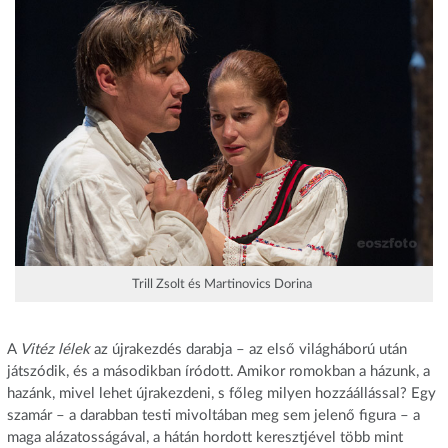
Trill Zsolt és Martinovics Dorina
A
Vitéz lélek
az újrakezdés darabja – az első világháború után
játszódik, és a másodikban íródott. Amikor romokban a házunk, a
hazánk, mivel lehet újrakezdeni, s főleg milyen hozzáállással? Egy
szamár – a darabban testi mivoltában meg sem jelenő figura – a
maga alázatosságával, a hátán hordott keresztjével több mint