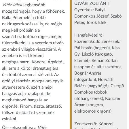
ÚJVÁRI ZOLTÁN I
Vitéz lélek
legbensőbb
Gyerekek: Bátyi
mozgatórugója, hogy a főhősnek,
Domonkos József, Szabó
Balla Péternek, ha több
Péter, Török Elek
nekirugaszkodással is, de mégis
meg kell próbálnia a
Hangfelvételről
szamárhoz kötődő rögeszméjén
közreműködő zenészek:
túlemelkedni, s a szerelem révén
Pál István (hegedű), Kiss
az emberi világba visszatérni. A
Gy. László (tárogató,
zenében is ezt kértem
klarinét), Réman Zoltán
megfogalmazni Könczei Árpádtól,
(szoprán és alt szaxofon),
aki erre a költői dramaturgiára
Bognár András
ösztönből azonnal ráérzett. Az
(ütőgardon), Horváth
erdélyi táncház-mozgalom egyik
Balázs (nagybőgő), Csergő
atyamestere ő, ezért a népi
Domokos (dobok,
hangzás adja az alapot, de
ütőhangszerek), Könczei
meghatározó hangzás az
Árpád (zongora,
orgonáé. Finom, tiszta, áttetsző,
elektromos orgona)
tüllszerű előadást szeretnék
csinálni.
Zeneszerző: Könczei
Összehasonlítva a
Vitéz