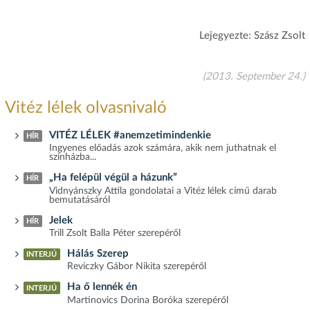
Lejegyezte: Szász Zsolt
(2013. September 24.)
Vitéz lélek olvasnivaló
VITÉZ LÉLEK #anemzetimindenkie
HÍR
Ingyenes előadás azok számára, akik nem juthatnak el
színházba...
„Ha felépül végül a házunk”
HÍR
Vidnyánszky Attila gondolatai a Vitéz lélek című darab
bemutatásáról
Jelek
HÍR
Trill Zsolt Balla Péter szerepéről
Hálás Szerep
INTERJÚ
Reviczky Gábor Nikita szerepéről
Ha ő lennék én
INTERJÚ
Martinovics Dorina Boróka szerepéről