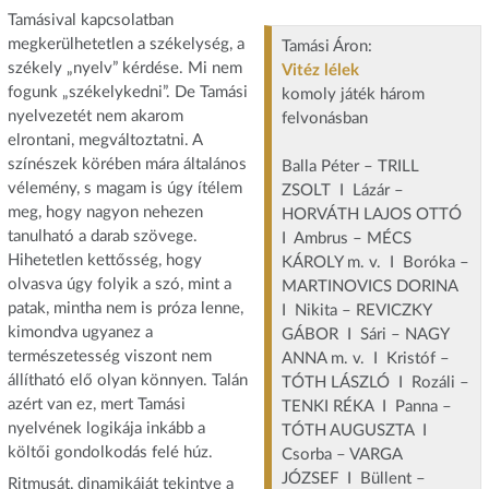
Tamásival kapcsolatban
megkerülhetetlen a székelység, a
Tamási Áron:
székely „nyelv” kérdése. Mi nem
Vitéz lélek
fogunk „székelykedni”. De Tamási
komoly játék három
nyelvezetét nem akarom
felvonásban
elrontani, megváltoztatni. A
színészek körében mára általános
Balla Péter – TRILL
vélemény, s magam is úgy ítélem
ZSOLT I Lázár –
meg, hogy nagyon nehezen
HORVÁTH LAJOS OTTÓ
tanulható a darab szövege.
I Ambrus – MÉCS
Hihetetlen kettősség, hogy
KÁROLY m. v. I Boróka –
olvasva úgy folyik a szó, mint a
MARTINOVICS DORINA
patak, mintha nem is próza lenne,
I Nikita – REVICZKY
kimondva ugyanez a
GÁBOR I Sári – NAGY
természetesség viszont nem
ANNA m. v. I Kristóf –
állítható elő olyan könnyen. Talán
TÓTH LÁSZLÓ I Rozáli –
azért van ez, mert Tamási
TENKI RÉKA I Panna –
nyelvének logikája inkább a
TÓTH AUGUSZTA I
költői gondolkodás felé húz.
Csorba – VARGA
JÓZSEF I Büllent –
Ritmusát, dinamikáját tekintve a