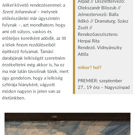
Árpád // Díszlettervező:
lelket
követő rendezésemmel, a
Olekszandr Bilozub //
Szent Johannával
– melynek
Jelmeztervező: Balla
előkészületei már úgyszintén
Ildikó // Dramaturg: Szász
folynak –, azt mondhatom, hogy
Zsolt //
ami ott súlyos, vaskos és
Rendezőasszisztens:
erőteljes keretként adódik, az itt
Herpai Rita
a lélek finom rezdüléseiből
Rendező. Vidnyánszky
építkező folyamat. Tamási
Attila
darabjának lelkiségét szeretném
érzékeltetni még akkor is, ha ez
mikor? hol?
ma már talán távolinak tűnik, mert
úgy gondolom, hogy a lelkiség
PREMIER: szeptember
szférája hiányként, vágyott
27., 19 óra – Nagyszínpad
módon nagyon is jelen van az
életünkben.