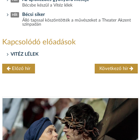
Bécsbe készül a Vitéz lélek
Bécsi siker
HÍR
Álló tapssal köszöntötték a művészeket a Theater Akzent
színpadán
Kapcsolódó előadások
VITÉZ LÉLEK
Előző hír
Következő hír