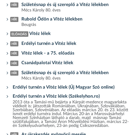
Születésnap és új szereplő a Vitéz lélekben
HÍR
Mécs Károly 80. éves
Rubold Ödön a Vitéz lélekben
HÍR
Beugrás
Vitéz lélek
ELŐADÁS
Erdélyi turnén a Vitéz lélek
HÍR
Vitéz lélek - a 75. előadás
HÍR
Csanádpalotai Vitéz lélek
HÍR
Születésnap és új szereplő a Vitéz lélekben
HÍR
Mécs Károly 80. éves
Erdélyi turnén a Vitéz lélek (Új Magyar Szó online)
Erdélyi turnén a Vitéz lélek (Székelyhon.ro)
2013 óta a Tamási-mű bejárta a Kárpát-medence magyarlakta
vidékeit is: játszották Romániában, Ukrajnában, Szlovákiában,
Szerbiában, Szlovéniában. Az előadás március 20. és 23. között
ismét erdélyi turnéra indul. Március 20-án a Marosvásárhelyi
Nemzeti Színházban látható a darab, majd másnap Tamási
szülőfalujában, a Tamási Áron Művelődési Házban, március 22-
én Székelyudvarhelyen, 23-án pedig Csíkszeredában.
Az újrakezdés gyönyörű meséje
HÍR