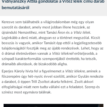
Vidnyánszky Attila gondolatai a Vitéz lélek című darab
bemutatásáról
Keresve sem találhatnék a világirodalomban még egy olyan
szerzőt és darabot, amely most jobban illene hozzánk, az
újrainduló Nemzetihez, mint Tamási Áron és a
Vitéz lélek.
Leginkább a derű miatt, ahogyan ez a történet megszólal. Kicsit
bosszús is vagyok, amikor Tamásit épp ettől a legjellegzetesebb
tulajdonságától fosztják meg az újabb rendezések. Lehet, hogy az
ő drámai életművében vannak a
Vitéz léleknél
erőteljesebb, a
színpadi karakterformálás szempontjából érettebb, ha tetszik,
drámaibb alkotások, de bizakodóbb aligha.
Eperjes Károly hívta fel a figyelmemet a
Vitéz lélekre
, aminek a
főszerepére úgy hét-nyolc évvel ezelőtt, amikor Gyulán rendezte
a darabot, ő éppen Trill Zsoltot akarta felkérni. Zsolt akkori
elfoglaltságai miatt nem tudta vállalni ezt a feladatot. Szerep és
színész most egymásra találnak.