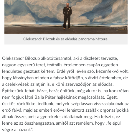
Olekszandr Bilozub és az előadás panoráma háttere
Olekszandr Bilozub alkotótársamtól, aki a díszletet tervezte,
nagyon egyszerű teret, teátrális értelemben csupán egyetlen
lendületes gesztust kértem. Erdélyről lévén szó, kézenfekvő volt,
hogy látványban minden a fához kötődjön, s átvitt értelemben, de
a cselekvések szintjén is, e köré szerveződjön az előadás.
Építkezünk tehát: házat, hazát építünk, még akkor is, ha konkrétan
nem fogjuk látni Balla Péter hajlékának megácsolását. Égett,
üszkös rönkökkel indítunk, melyek szép lassan visszaalakulnak az
erdő fáivá, majd az emberi erővel lehántott szálfák orgonasípokká
állnak össze, amit a gyerekek szólaltatnak meg. Ha tetszik, ez
lenne az az összhangzattan, amitől azt remélem, hogy „felépül
végre a házunk”.