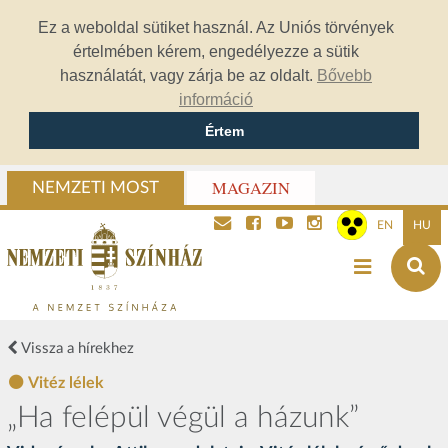
Ez a weboldal sütiket használ. Az Uniós törvények
értelmében kérem, engedélyezze a sütik
használatát, vagy zárja be az oldalt.
Bővebb
információ
Értem
MAGAZIN
NEMZETI MOST
EN
HU
Vissza a hírekhez
Vitéz lélek
„Ha felépül végül a házunk”