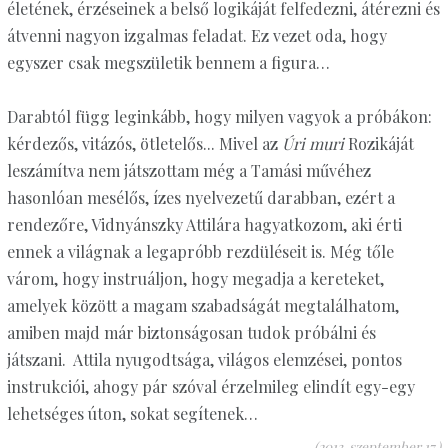
életének, érzéseinek a belső logikáját felfedezni, átérezni és
átvenni nagyon izgalmas feladat. Ez vezet oda, hogy
egyszer csak megszületik bennem a figura…
Darabtól függ leginkább, hogy milyen vagyok a próbákon:
kérdezős, vitázós, ötletelős... Mivel az
Úri muri
Rozikáját
leszámítva nem játszottam még a Tamási művéhez
hasonlóan mesélős, ízes nyelvezetű darabban, ezért a
rendezőre, Vidnyánszky Attilára hagyatkozom, aki érti
ennek a világnak a legapróbb rezdüléseit is. Még tőle
várom, hogy instruáljon, hogy megadja a kereteket,
amelyek között a magam szabadságát megtalálhatom,
amiben majd már biztonságosan tudok próbálni és
játszani. Attila nyugodtsága, világos elemzései, pontos
instrukciói, ahogy pár szóval érzelmileg elindít egy-egy
lehetséges úton, sokat segítenek…
(2013. szeptember 17.)