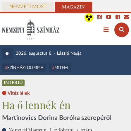
MAGAZIN
NEMZETI MOST
2026. augusztus 8. -
László
Napja
SZÍNHÁZI OLIMPIA
MITEM
INTERJÚ
Vitéz lélek
Ha ő lennék én
Martinovics Dorina Boróka szerepéről
Nemzeti Magazin, I. évfolyam, 1. szám