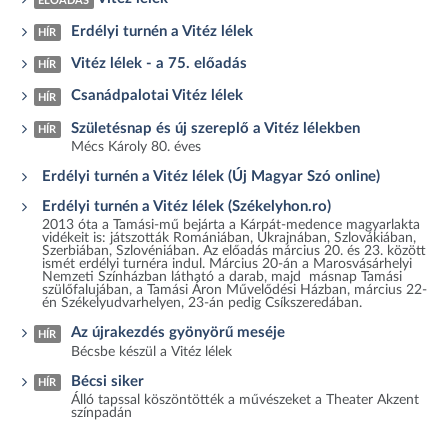
ELŐADÁS
Erdélyi turnén a Vitéz lélek
HÍR
Vitéz lélek - a 75. előadás
HÍR
Csanádpalotai Vitéz lélek
HÍR
Születésnap és új szereplő a Vitéz lélekben
HÍR
Mécs Károly 80. éves
Erdélyi turnén a Vitéz lélek (Új Magyar Szó online)
Erdélyi turnén a Vitéz lélek (Székelyhon.ro)
2013 óta a Tamási-mű bejárta a Kárpát-medence magyarlakta
vidékeit is: játszották Romániában, Ukrajnában, Szlovákiában,
Szerbiában, Szlovéniában. Az előadás március 20. és 23. között
ismét erdélyi turnéra indul. Március 20-án a Marosvásárhelyi
Nemzeti Színházban látható a darab, majd másnap Tamási
szülőfalujában, a Tamási Áron Művelődési Házban, március 22-
én Székelyudvarhelyen, 23-án pedig Csíkszeredában.
Az újrakezdés gyönyörű meséje
HÍR
Bécsbe készül a Vitéz lélek
Bécsi siker
HÍR
Álló tapssal köszöntötték a művészeket a Theater Akzent
színpadán