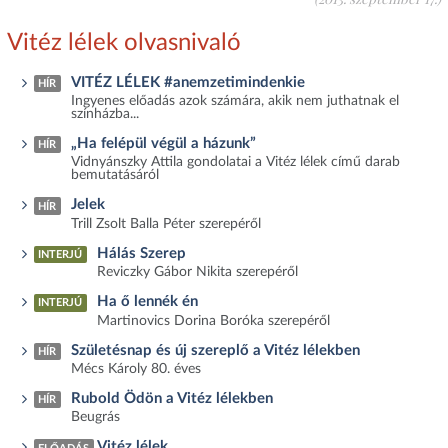
Vitéz lélek olvasnivaló
VITÉZ LÉLEK #anemzetimindenkie
HÍR
Ingyenes előadás azok számára, akik nem juthatnak el
színházba...
„Ha felépül végül a házunk”
HÍR
Vidnyánszky Attila gondolatai a Vitéz lélek című darab
bemutatásáról
Jelek
HÍR
Trill Zsolt Balla Péter szerepéről
Hálás Szerep
INTERJÚ
Reviczky Gábor Nikita szerepéről
Ha ő lennék én
INTERJÚ
Martinovics Dorina Boróka szerepéről
Születésnap és új szereplő a Vitéz lélekben
HÍR
Mécs Károly 80. éves
Rubold Ödön a Vitéz lélekben
HÍR
Beugrás
Vitéz lélek