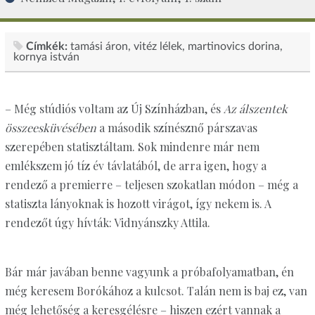
Címkék:
tamási áron
vitéz lélek
martinovics dorina
kornya istván
– Még stúdiós voltam az Új Színházban, és
Az álszentek
összeesküvésében
a második színésznő párszavas
szerepében statisztáltam. Sok mindenre már nem
emlékszem jó tíz év távlatából, de arra igen, hogy a
rendező a premierre – teljesen szokatlan módon – még a
statiszta lányoknak is hozott virágot, így nekem is. A
rendezőt úgy hívták: Vidnyánszky Attila.
Bár már javában benne vagyunk a próbafolyamatban, én
még keresem Borókához a kulcsot. Talán nem is baj ez, van
még lehetőség a keresgélésre – hiszen ezért vannak a