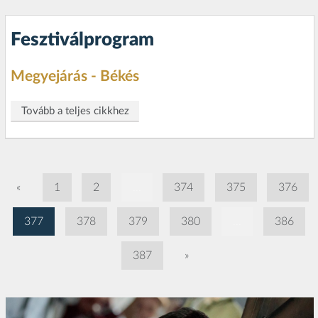
Fesztiválprogram
Megyejárás - Békés
Tovább a teljes cikkhez
«
1
2
...
374
375
376
377
378
379
380
...
386
387
»