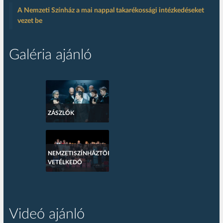
A Nemzeti Színház a mai nappal takarékossági intézkedéseket
vezet be
Galéria ajánló
ZÁSZLÓK
NEMZETISZÍNHÁZTÖRTÉNETI
VETÉLKEDŐ
Videó ajánló