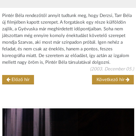
Pintér Béla rendezőtől annyit tudtunk meg, hogy Derzsi, Tarr Béla
új filmjében kapott szerepet. A forgatások egy része külföldön
zajlik, a Gyévuska már meghirdetett időpontjaiban. Soha nem
játszottam még ennyire komoly énektudást követelő szerepet 
mondja Szarvas, aki most már színpadon próbál. Igen nehéz a
feladat, és nem csak az éneklés, hanem a pontos, feszes
koreográfia miatt. De szeretem az előadást, így aztán az izgalom
mellett nagy öröm is, Pintér Béla társulatával dolgozni.
(2003. December 05.)
Előző hír
Következő hír