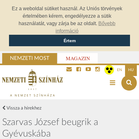
Ez a weboldal sütiket használ. Az Uniós törvények
értelmében kérem, engedélyezze a sütik
használatát, vagy zárja be az oldalt.
Bővebb
információ
Értem
MAGAZIN
NEMZETI MOST
EN
HU
Vissza a hírekhez
Szarvas József beugrik a
Gyévuskába