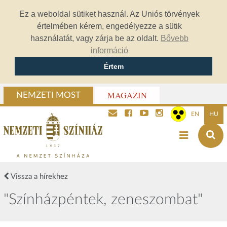
Ez a weboldal sütiket használ. Az Uniós törvények
értelmében kérem, engedélyezze a sütik
használatát, vagy zárja be az oldalt.
Bővebb
információ
Értem
MAGAZIN
NEMZETI MOST
EN
HU
Vissza a hírekhez
"Színházpéntek, zeneszombat"