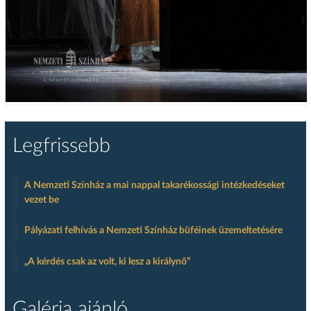
Legfrissebb
A Nemzeti Színház a mai nappal takarékossági intézkedéseket
vezet be
Pályázati felhívás a Nemzeti Színház büféinek üzemeltetésére
„A kérdés csak az volt, ki lesz a királynő”
Galéria ajánló