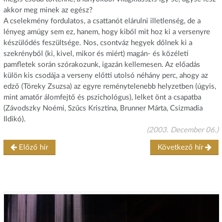
akkor meg minek az egész?
A cselekmény fordulatos, a csattanót elárulni illetlenség, de a
lényeg amúgy sem ez, hanem, hogy kiből mit hoz ki a versenyre
készülődés feszültsége. Nos, csontváz hegyek dőlnek ki a
szekrényből (ki, kivel, mikor és miért) magán- és közéleti
pamfletek során szórakozunk, igazán kellemesen. Az előadás
külön kis csodája a verseny előtti utolsó néhány perc, ahogy az
edző (Töreky Zsuzsa) az egyre reménytelenebb helyzetben (úgyis,
mint amatőr álomfejtő és pszichológus), lelket önt a csapatba
(Závodszky Noémi, Szűcs Krisztina, Brunner Márta, Csizmadia
Ildikó).
(2003. December 06.)
Előző hír
Következő hír