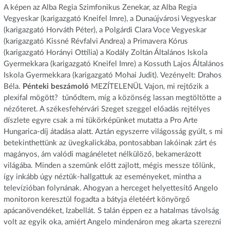
A képen az Alba Regia Szimfonikus Zenekar, az Alba Regia
Vegyeskar (karigazgató Kneifel Imre), a Dunaújvárosi Vegyeskar
(karigazgató Horváth Péter), a Polgárdi Clara Voce Vegyeskar
(karigazgató Kissné Révfalvi Andrea) a Primavera Kórus
(karigazgató Horányi Ottília) a Kodály Zoltán Általános Iskola
Gyermekkara (karigazgató Kneifel Imre) a Kossuth Lajos Általános
Iskola Gyermekkara (karigazgató Mohai Judit). Vezényelt: Drahos
Béla.
Pénteki beszámoló
MEZÍTELENÜL
Vajon, mi rejtőzik a
plexifal mögött?  tűnődtem, míg a közönség lassan megtöltötte a
nézőteret. A székesfehérvári Szeget szeggel előadás rejtélyes
díszlete egyre csak a mi tükörképünket mutatta a Pro Arte
Hungarica-díj átadása alatt. Aztán egyszerre világosság gyúlt, s mi
betekinthettünk az üvegkalickába, pontosabban lakóinak zárt és
magányos, ám valódi magánéletet nélkülöző, bekamerázott
világába. Minden a szemünk előtt zajlott, mégis messze tőlünk,
így inkább úgy néztük-hallgattuk az eseményeket, mintha a
televízióban folynának. Ahogyan a herceget helyettesítő Angelo
monitoron keresztül fogadta a bátyja életéért könyörgő
apácanövendéket, Izabellát. S talán éppen ez a hatalmas távolság
volt az egyik oka, amiért Angelo mindenáron meg akarta szerezni