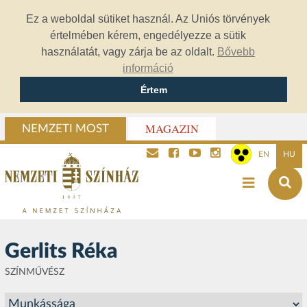
Ez a weboldal sütiket használ. Az Uniós törvények
értelmében kérem, engedélyezze a sütik
használatát, vagy zárja be az oldalt.
Bővebb
információ
Értem
MAGAZIN
NEMZETI MOST
EN
HU
Gerlits Réka
SZÍNMŰVÉSZ