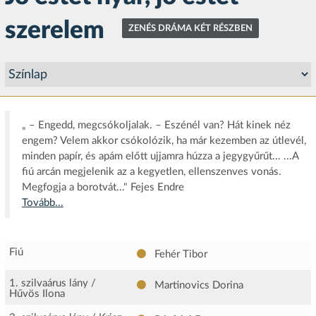
szerelem
ZENÉS DRÁMA KÉT RÉSZBEN
„ – Engedd, megcsókoljalak. – Eszénél van? Hát kinek néz
engem? Velem akkor csókolózik, ha már kezemben az útlevél,
minden papír, és apám előtt ujjamra húzza a jegygyűrűt... ...A
fiú arcán megjelenik az a kegyetlen, ellenszenves vonás.
Megfogja a borotvát..." Fejes Endre
Tovább...
Fiú
Fehér Tibor
1. szilvaárus lány /
Martinovics Dorina
Hűvös Ilona