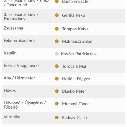
2. szilvaárus lány / Krisz
Bánfalvi Eszter
/ Táncoló nő
3. szilvaárus lány /
Gerlits Réka
Fodrászlány
Zsuzsanna
Tompos Kátya
Feketeruhás férfi
Makranczi Zalán
Katalin
Kovács Patrícia
m.v.
Édes / Virágárusnő
Törőcsik Mari
Apa / Házmester
Hollósi Frigyes
Hüvös
Blaskó Péter
Hűvösné / Újságárus /
Murányi Tünde
Főbérlő
Veronika
Radnay Csilla