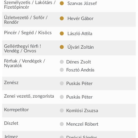
Személyzetis / Lakótárs /
Szarvas József
Fizetőpincér
Üzletvezető / Sofőr /
Hevér Gábor
Rendőr
Pincér / Segéd / Kisöcs
László Attila
Gellérthegyi férfi !
Újvári Zoltán
Vendég / Orvos
Férfiak / Vendégek /
Dénes Zsolt
Nyaralók
Fosztó András
Zenész
Puskás Péter
Zenei vezető, zongorista
Puskás Péter
Korrepetitor
Komlósi Zsuzsa
Díszlet
Menczel Róbert
Jelmez
Daróczi Sándor