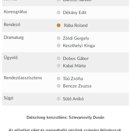
Koreográfus
Dékány Edit
Rendező
Rába Roland
Dramaturg
Zöldi Gergely
Keszthelyi Kinga
Ügyelő
Dobos Gábor
Kabai Márta
Rendezőasszisztens
Tüű Zsófia
Bencze Zsuzsa
Súgó
Sütő Anikó
Dalszöveg konzultáns: Sztevanovity Dusán
Az előadást siket és nagyothalló nézőink számára feliratozzuk.