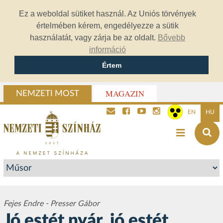
Ez a weboldal sütiket használ. Az Uniós törvények
értelmében kérem, engedélyezze a sütik
használatát, vagy zárja be az oldalt.
Bővebb
információ
Értem
MAGAZIN
NEMZETI MOST
EN
HU
Fejes Endre - Presser Gábor
Jó estét nyár, jó estét