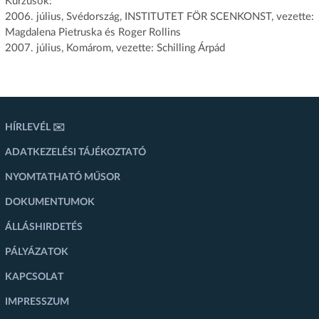
Kurzusok:
2006. július, Svédország, INSTITUTET FÖR SCENKONST, vezette:
Magdalena Pietruska és Roger Rollins
2007. július, Komárom, vezette: Schilling Árpád
HÍRLEVÉL ✉️
ADATKEZELÉSI TÁJÉKOZTATÓ
NYOMTATHATÓ MŰSOR
DOKUMENTUMOK
ÁLLÁSHIRDETÉS
PÁLYÁZATOK
KAPCSOLAT
IMPRESSZUM