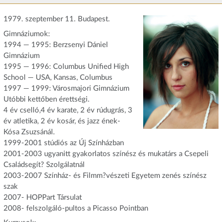
1979. szeptember 11. Budapest.
Gimnáziumok:
1994 — 1995: Berzsenyi Dániel
Gimnázium
1995 — 1996: Columbus Unified High
School — USA, Kansas, Columbus
1997 — 1999: Városmajori Gimnázium
Utóbbi kettőben érettségi.
4 év cselló,4 év karate, 2 év rúdugrás, 3
év atletika, 2 év kosár, és jazz ének-
Kósa Zsuzsánál.
1999-2001 stúdiós az Új Színházban
2001-2003 ugyanitt gyakorlatos színész és mukatárs a Csepeli
Családsegít? Szolgálatnál
2003-2007 Színház- és Filmm?vészeti Egyetem zenés színész
szak
2007- HOPPart Társulat
2008- felszolgáló-pultos a Picasso Pointban