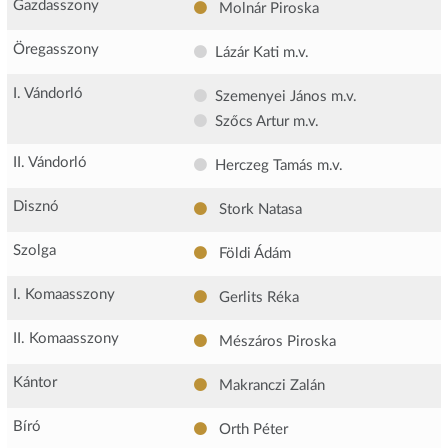
Gazdasszony
Molnár Piroska
Öregasszony
Lázár Kati
m.v.
I. Vándorló
Szemenyei János
m.v.
Szőcs Artur
m.v.
II. Vándorló
Herczeg Tamás
m.v.
Disznó
Stork Natasa
Szolga
Földi Ádám
I. Komaasszony
Gerlits Réka
II. Komaasszony
Mészáros Piroska
Kántor
Makranczi Zalán
Bíró
Orth Péter