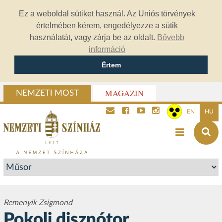
Ez a weboldal sütiket használ. Az Uniós törvények
értelmében kérem, engedélyezze a sütik
használatát, vagy zárja be az oldalt.
Bővebb
információ
Értem
MAGAZIN
NEMZETI MOST
EN
HU
Remenyik Zsigmond
Pokoli disznótor