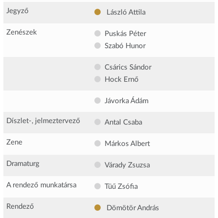
Jegyző
László Attila
Zenészek
Puskás Péter
Szabó Hunor
Csárics Sándor
Hock Ernő
Jávorka Ádám
Díszlet-, jelmeztervező
Antal Csaba
Zene
Márkos Albert
Dramaturg
Várady Zsuzsa
A rendező munkatársa
Tüű Zsófia
Rendező
Dömötör András