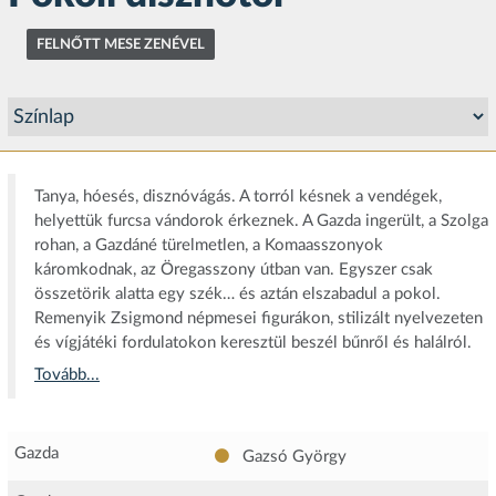
FELNŐTT MESE ZENÉVEL
Tanya, hóesés, disznóvágás. A torról késnek a vendégek,
helyettük furcsa vándorok érkeznek. A Gazda ingerült, a Szolga
rohan, a Gazdáné türelmetlen, a Komaasszonyok
káromkodnak, az Öregasszony útban van. Egyszer csak
összetörik alatta egy szék… és aztán elszabadul a pokol.
Remenyik Zsigmond népmesei figurákon, stilizált nyelvezeten
és vígjátéki fordulatokon keresztül beszél bűnről és halálról.
Tovább...
Gazda
Gazsó György