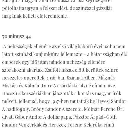
Faragó a magyar állam és Kassa városa segítségével
pótolhatta ugyan a felszerelést, de színészei gázsiját
magának kellett előteremtenie.
70 mínusz 44
A nehézségek ellenére az első világháború éveit soha nem
látott színházi konjunktúra jellemezte – a hátországban élő
emberek egy idő után minden nehézség ellenére
szórakozni akartak. Zsúfolt házak előtt kerültek színre
nevezetes operettek: 1916-ban Szirmai Albert Mágnás
Miskája és Kálmán Imre A csárdáskirályné című műve.
Hosszú sikerszériákban játszották a kortárs magyar írók
műveit. Jellemző, hogy 1917-ben mutatták be Hevesi Sándor
A hadifogoly, Bródy Sándor A szerető, Molnár Ferenc Úri
divat, Gábor Andor A dollárpapa, Pásztor Árpád–Góth
Sándor Vengerkák és Herczeg Ferenc Kék róka című