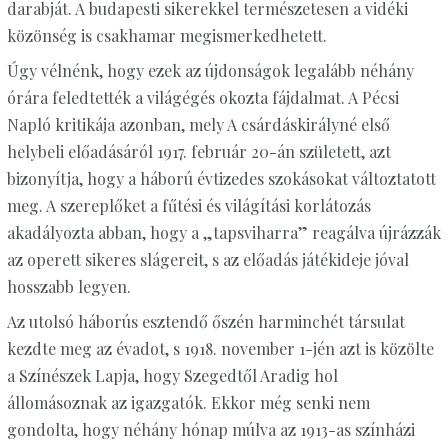
darabját. A budapesti sikerekkel természetesen a vidéki
közönség is csakhamar megismerkedhetett.
Úgy vélnénk, hogy ezek az újdonságok legalább néhány
órára feledtették a világégés okozta fájdalmat. A Pécsi
Napló kritikája azonban, mely A csárdáskirályné első
helybeli előadásáról 1917. február 20-án született, azt
bizonyítja, hogy a háború évtizedes szokásokat változtatott
meg. A szereplőket a fűtési és világítási korlátozás
akadályozta abban, hogy a „tapsviharra” reagálva újrázzák
az operett sikeres slágereit, s az előadás játékideje jóval
hosszabb legyen.
Az utolsó háborús esztendő őszén harminchét társulat
kezdte meg az évadot, s 1918. november 1-jén azt is közölte
a Színészek Lapja, hogy Szegedtől Aradig hol
állomásoznak az igazgatók. Ekkor még senki nem
gondolta, hogy néhány hónap múlva az 1913-as színházi