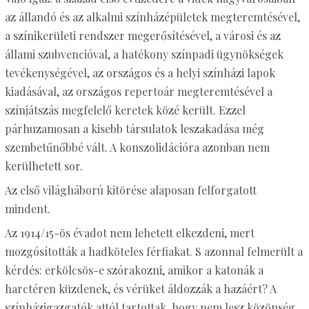
az állandó és az alkalmi színházépületek megteremtésével,
a színikerületi rendszer megerősítésével, a városi és az
állami szubvencióval, a hatékony színpadi ügynökségek
tevékenységével, az országos és a helyi színházi lapok
kiadásával, az országos repertoár megteremtésével a
színjátszás megfelelő keretek közé került. Ezzel
párhuzamosan a kisebb társulatok leszakadása még
szembetűnőbbé vált. A konszolidációra azonban nem
kerülhetett sor.
Az első világháború kitörése alaposan felforgatott
mindent.
Az 1914/15-ös évadot nem lehetett elkezdeni, mert
mozgósították a hadköteles férfiakat. S azonnal felmerült a
kérdés: erkölcsös-e szórakozni, amikor a katonák a
harctéren küzdenek, és vérüket áldozzák a hazáért? A
színházigazgatók attól tartottak, hogy nem lesz közönség,