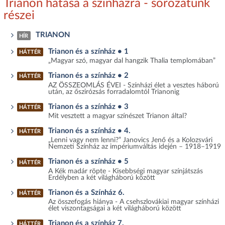
Trianon hatása a színházra - sorozatunk
részei
TRIANON
HÍR
Trianon és a színház • 1
HÁTTÉR
„Magyar szó, magyar dal hangzik Thalia templomában”
Trianon és a színház • 2
HÁTTÉR
AZ ÖSSZEOMLÁS ÉVEI - Színházi élet a vesztes háború
után, az őszirózsás forradalomtól Trianonig
Trianon és a színház • 3
HÁTTÉR
Mit vesztett a magyar színészet Trianon által?
Trianon és a színház • 4.
HÁTTÉR
„Lenni vagy nem lenni?” Janovics Jenő és a Kolozsvári
Nemzeti Színház az impériumváltás idején – 1918–1919
Trianon és a színház • 5
HÁTTÉR
A Kék madár röpte - Kisebbségi magyar színjátszás
Erdélyben a két világháború között
Trianon és a Színház 6.
HÁTTÉR
Az összefogás hiánya - A csehszlovákiai magyar színházi
élet viszontagságai a két világháború között
Trianon és a színház 7.
HÁTTÉR