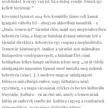
nyelvünket. S ez így van jól. Ez a dolog rendje. Ennek így
kellett történnie.”
Krecsányi Ignácot 1914-ben Komjáthy János volt kassai
igazgató váltotta fel – ahogyan akkoriban mondták – a
„buda–temesvári” társulat élén; majd 1915 szeptemberében
Sebestyén Géza, a Magyar Színház drámai színésze lett a
társulat direktora. Sebestyén egy csapásra meghódította
Temesvár közönségét. Amikor a társulat 1916 májusában
Budapesten vendégszerepelt, a Színházi Élet című
hetilapban lelkes hangú méltatás jelent meg: „Az új vidéki
színigazgató impozáns típusát most mutatta meg nekünk
Sebestyén Géza […]. A modern magyar színigazgató
fölényes műveltségű ember, nagy láthatárra néző
egyéniség, s a maga városának értékes és becses kulturális
tényezője. Kultúra – ez az első szó, amely a temesváriak
láttán az emberek eszébe jut. Kultúra ragyog a rendezések
színvonalában, az egységes játékstílus kitűnő