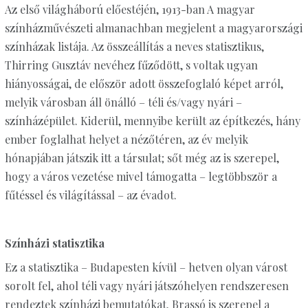
Az első világháború előestéjén, 1913-ban A magyar
színházművészeti almanachban megjelent a magyarországi
színházak listája. Az összeállítás a neves statisztikus,
Thirring Gusztáv nevéhez fűződött, s voltak ugyan
hiányosságai, de először adott összefoglaló képet arról,
melyik városban áll önálló – téli és/vagy nyári –
színházépület. Kiderül, mennyibe került az építkezés, hány
ember foglalhat helyet a nézőtéren, az év melyik
hónapjában játszik itt a társulat; sőt még az is szerepel,
hogy a város vezetése mivel támogatta – legtöbbször a
fűtéssel és világítással – az évadot.
Színházi statisztika
Ez a statisztika – Budapesten kívül – hetven olyan várost
sorolt fel, ahol téli vagy nyári játszóhelyen rendszeresen
rendeztek színházi bemutatókat. Brassó is szerepel a