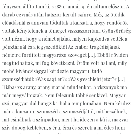
fényesen állítottam ki, s 1889. január 9-én adtam először. A
darab egymás után hatszor került színre. Még az ötödik
előadásnál is annyian tódultak a karzatra, hogy rendőrök
voltak kénytelenek a tömeget visszaszorítani. Gyönyörűség
volt nézni, hogy a német ajkúak milyen kapkodva vették a
pénztárnál és a jegyszedőktől Az ember tragédiájának
németre fordított magyarázó szövegét […]. Ebből röviden
megtudhatták, mi fog következni. Öröm volt hallani, mily
mohó kíváncsisággal kérdezte magyarul tudó
szomszédjától: »Was sagt er?« »Was geschieht jetzt?« […]
Hiába! Az arany, arany marad mindenkor. A viszonyok ma
már megváltoztak. Nem felezünk többé senkivel. Magyar
szó, magyar dal hangzik Thalia templomában. Nem kérdezi
már a karzaton szomszéd a szomszédjától, mit beszélnek,
mit csinálnak a színpadon, mert ha idegen ajkú is, magyar
szív dobog keblében, s érti, érzi és szereti a mi édes honi