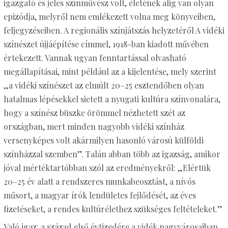
igazgató és jeles színművész volt, életének alig van olyan
epizódja, melyről nem emlékezett volna meg könyveiben,
feljegyzéseiben. A regionális színjátszás helyzetéről A vidéki
színészet újjáépítése címmel, 1918-ban kiadott művében
értekezett. Vannak ugyan fenntartással olvasható
megállapításai, mint például az a kijelentése, mely szerint
„a vidéki színészet az elmúlt 20–25 esztendőben olyan
hatalmas lépésekkel sietett a nyugati kultúra színvonalára,
hogy a színész büszke örömmel nézhetett szét az
országban, mert minden nagyobb vidéki színház
versenyképes volt akármilyen hasonló városú külföldi
színházzal szemben”. Talán abban több az igazság, amikor
jóval mértéktartóbban szól az eredményekről: „Elértük
20–25 év alatt a rendszeres munkabeosztást, a nívós
műsort, a magyar írók lendületes fejlődését, az éves
fizetéseket, a rendes kultúrélethez szükséges feltételeket.”
Való igaz: a század első évtizedére a vidék nagyvárosaiban