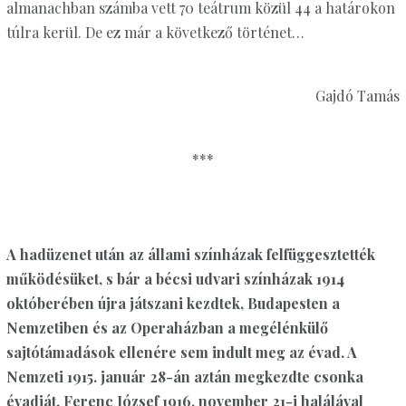
almanachban számba vett 70 teátrum közül 44 a határokon
túlra kerül. De ez már a következő történet…
Gajdó Tamás
***
A hadüzenet után az állami színházak felfüggesztették
működésüket, s bár a bécsi udvari színházak 1914
októberében újra játszani kezdtek, Budapesten a
Nemzetiben és az Operaházban a megélénkülő
sajtótámadások ellenére sem indult meg az évad. A
Nemzeti 1915. január 28-án aztán megkezdte csonka
évadját. Ferenc József 1916. november 21-i halálával