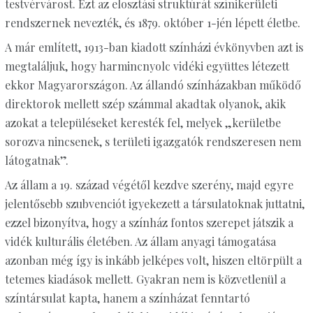
testvérvárost. Ezt az elosztási struktúrát színikerületi
rendszernek nevezték, és 1879. október 1-jén lépett életbe.
A már említett, 1913-ban kiadott színházi évkönyvben azt is
megtaláljuk, hogy harmincnyolc vidéki együttes létezett
ekkor Magyarországon. Az állandó színházakban működő
direktorok mellett szép számmal akadtak olyanok, akik
azokat a településeket keresték fel, melyek „kerületbe
sorozva nincsenek, s területi igazgatók rendszeresen nem
látogatnak”.
Az állam a 19. század végétől kezdve szerény, majd egyre
jelentősebb szubvenciót igyekezett a társulatoknak juttatni,
ezzel bizonyítva, hogy a színház fontos szerepet játszik a
vidék kulturális életében. Az állam anyagi támogatása
azonban még így is inkább jelképes volt, hiszen eltörpült a
tetemes kiadások mellett. Gyakran nem is közvetlenül a
színtársulat kapta, hanem a színházat fenntartó