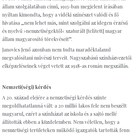
állam szolgálatában című, 1913-ban megjelent írásában
nyíltan kimondta, hogy a vidéki színészet valódi és fő
hivatása „nem lehet más, mint szolgálni az idegen érzésű
és nyelvű »nemzetiségektől« szaturált [telített] magyar
állam magyarosító törekvéseit”.
Janovics Jenő azonban nem tudta maradéktalanul
megvalósítani művészi terveit. Nagyszabású színházvezetői
elképzeléseinek véget vetett az 1918-as román megszállás.
Nemzeti(ségi) kérdés
A 20. század elejére a nemzetiségi kérdés szinte
megoldhatatlanná vált: a 20 millió lakos fele nem beszélt
magyarul, ezért a színházat az iskola és a sajtó mellé
állították ebben a küzdelemben. Nem véletlen, hogy a
nemzetiségi területeken működő igazgatók tartották fenn