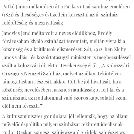
Patkó János működésén át a Farkas utcai színház emelésén
(1821) és dicsőséges évtizedein keresztül az új színház
felépítéséig és megnyitásáig.
Janovics Jenő méltó volt a neves elődökhöz, Erdély
fővárosában kiváló színházat teremtett, méltán vívta ki a
közönség és a kritikusok elismerését. Sőt, 1912-ben Zichy
János vallás- és közoktatásügyi miniszter is megbecsüléssel
szólt a kolozsvári direktor tevékenységéről: „A Kolozsvári
Országos Nemzeti Színház, melyet az állam tekintélyes
támogatásban részesít, akkor tölti be jól hivatását, ha a
közönség nevelésében hasznos munkásságot fejt ki, és a
színháznak az irodalommal való szoros kapcsolatát szem
elől nem téveszti.”
A kultuszminiszter gondolatai jól jellemzik, hogy az állami
művelődéspolitika milyen színházat tekintett ideálisnak.
Fodor Oszkár színész, színigazgató A vidéki színészet az