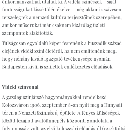
önkormányzatnak utalták ki. A vidéki színészek – saját
fontosságukat kissé túlértékelve – még akkor is szívesen
tetszelegtek a nemzeti kultúra terjesztőinek szerepében,
amikor műsorukat már csaknem kizárólag üzleti
szempontok alakították.
Túlságosan egyoldalú képet festenénk a huszadik század
elejének vidéki színi életéről, ha nem említenénk meg,
hogy néhány kiváló igazgató tevékenysége nyomán
Budapesten kívül is születtek emlékezetes előadások.
Vidéki színvonal
A gazdag színjátszó hagyományokkal rendelkező
Kolozsváron 1906. szeptember 8-án nyílt meg a Hunyadi
téren a Nemzeti Színház új épülete. A fényes külsőségek
között lezajlott avatóünnepély központi gondolata a
folytonosság volt: az első kolozsvári előadástól (1792) Kótsi