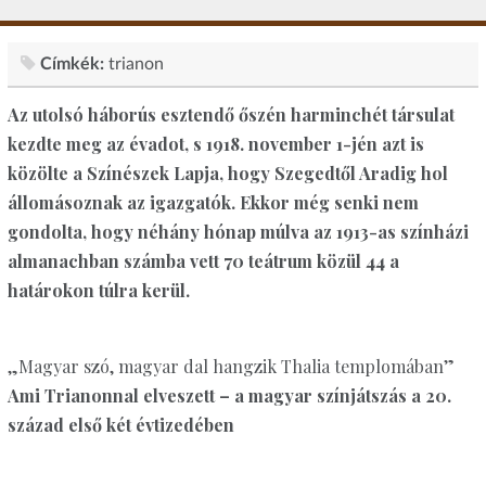
Címkék:
trianon
Az utolsó háborús esztendő őszén harminchét társulat
kezdte meg az évadot, s 1918. november 1-jén azt is
közölte a Színészek Lapja, hogy Szegedtől Aradig hol
állomásoznak az igazgatók. Ekkor még senki nem
gondolta, hogy néhány hónap múlva az 1913-as színházi
almanachban számba vett 70 teátrum közül 44 a
határokon túlra kerül.​
„Magyar szó, magyar dal hangzik Thalia templomában”
Ami Trianonnal elveszett – a magyar színjátszás a 20.
század első két évtizedében