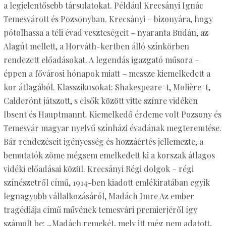
a legjelentősebb társulatokat. Például Krecsányi Ignác
Temesvárott és Pozsonyban. Krecsányi – bizonyára, hogy
pótolhassa a téli évad veszteségeit – nyaranta Budán, az
Alagút mellett, a Horváth-kertben álló színkörben
rendezett előadásokat. A legendás igazgató műsora –
éppen a fővárosi hónapok miatt – messze kiemelkedett a
kor átlagából. Klasszikusokat: Shakespeare-t, Molière-t,
Calderónt játszott, s elsők között vitte színre vidéken
Ibsent és Hauptmannt. Kiemelkedő érdeme volt Pozsony és
Temesvár magyar nyelvű színházi évadának megteremtése.
Bár rendezéseit igényesség és hozzáértés jellemezte, a
bemutatók zöme mégsem emelkedett ki a korszak átlagos
vidéki előadásai közül. Krecsányi Régi dolgok – régi
színészetről című, 1914-ben kiadott emlékiratában egyik
legnagyobb vállalkozásáról, Madách Imre Az ember
tragédiája című művének temesvári premierjéről így
számolt be: „Madách remekét, mely itt még nem adatott,