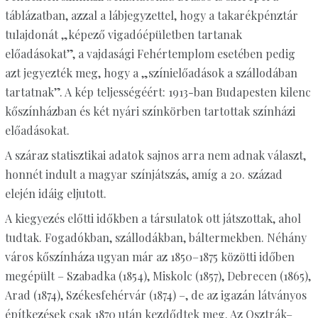
táblázatban, azzal a lábjegyzettel, hogy a takarékpénztár
tulajdonát „képező vigadóépületben tartanak
előadásokat”, a vajdasági Fehértemplom esetében pedig
azt jegyezték meg, hogy a „színielőadások a szállodában
tartatnak”. A kép teljességéért: 1913-ban Budapesten kilenc
kőszínházban és két nyári színkörben tartottak színházi
előadásokat.
A száraz statisztikai adatok sajnos arra nem adnak választ,
honnét indult a magyar színjátszás, amíg a 20. század
elején idáig eljutott.
A kiegyezés előtti időkben a társulatok ott játszottak, ahol
tudtak. Fogadókban, szállodákban, báltermekben. Néhány
város kőszínháza ugyan már az 1850–1875 közötti időben
megépült – Szabadka (1854), Miskolc (1857), Debrecen (1865),
Arad (1874), Székesfehérvár (1874) –, de az igazán látványos
építkezések csak 1870 után kezdődtek meg. Az Osztrák–