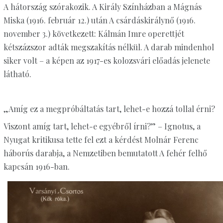
A hátország szórakozik. A Király Színházban a Mágnás
Miska (1916. február 12.) után A csárdáskirálynő (1916.
november 3.) következett: Kálmán Imre operettjét
kétszázszor adták megszakítás nélkül. A darab mindenhol
siker volt – a képen az 1917-es kolozsvári előadás jelenete
látható.
„Amíg ez a megpróbáltatás tart, lehet-e hozzá tollal érni?
Viszont amíg tart, lehet-e egyébről írni?” – Ignotus, a
Nyugat kritikusa tette fel ezt a kérdést Molnár Ferenc
háborús darabja, a Nemzetiben bemutatott A fehér felhő
kapcsán 1916-ban.