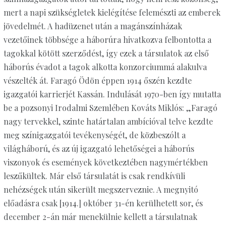
mert a napi szükségletek kielégítése felemészti az emberek
jövedelmét. A hadüzenet után a magánszínházak
vezetőinek többsége a háborúra hivatkozva felbontotta a
tagokkal kötött szerződést, így ezek a társulatok az első
háborús évadot a tagok alkotta konzorciummá alakulva
vészelték át. Faragó Ödön éppen 1914 őszén kezdte
igazgatói karrierjét Kassán. Indulását 1970-ben így mutatta
be a pozsonyi Irodalmi Szemlében Kováts Miklós: „Faragó
nagy tervekkel, szinte határtalan ambícióval telve kezdte
meg színigazgatói tevékenységét, de közbeszólt a
világháború, és az új igazgató lehetőségei a háborús
viszonyok és események következtében nagymértékben
leszűkültek. Már első társulatát is csak rendkívüli
nehézségek után sikerült megszerveznie. A megnyitó
előadásra csak [1914.] október 31-én kerülhetett sor, és
december 2-án már menekülnie kellett a társulatnak