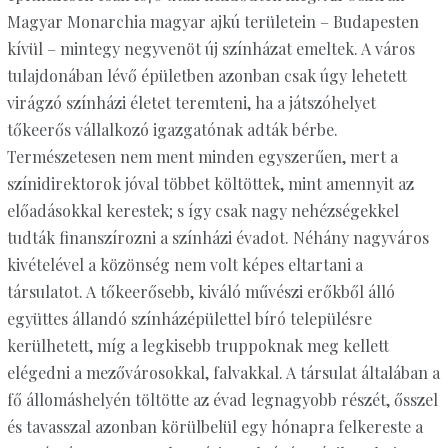
Magyar Monarchia magyar ajkú területein – Budapesten
kívül – mintegy negyvenöt új színházat emeltek. A város
tulajdonában lévő épületben azonban csak úgy lehetett
virágzó színházi életet teremteni, ha a játszóhelyet
tőkeerős vállalkozó igazgatónak adták bérbe.
Természetesen nem ment minden egyszerűen, mert a
színidirektorok jóval többet költöttek, mint amennyit az
előadásokkal kerestek; s így csak nagy nehézségekkel
tudták finanszírozni a színházi évadot. Néhány nagyváros
kivételével a közönség nem volt képes eltartani a
társulatot. A tőkeerősebb, kiváló művészi erőkből álló
együttes állandó színházépülettel bíró településre
kerülhetett, míg a legkisebb truppoknak meg kellett
elégedni a mezővárosokkal, falvakkal. A társulat általában a
fő állomáshelyén töltötte az évad legnagyobb részét, ősszel
és tavasszal azonban körülbelül egy hónapra felkereste a