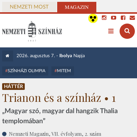
MAGAZIN
NEMZETI MOST
2026. augusztus 7. -
Ibolya
Napja
SZÍNHÁZI OLIMPIA
MITEM
HÁTTÉR
Trianon és a színház • 1
„Magyar szó, magyar dal hangzik Thalia
templomában”
Nemzeti Magazin, VII. évfolyam, 2. szám