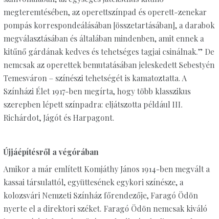
megteremtésében, az operettszínpad és operett-zenekar
pompás korrespondeálásában [összetartásában], a darabok
megválasztásában és általában mindenben, amit ennek a
kitűnő gárdának kedves és tehetséges tagjai csinálnak.” De
nemcsak az operettek bemutatásában jeleskedett Sebestyén
Temesváron – színészi tehetségét is kamatoztatta. A
Színházi Élet 1917-ben megírta, hogy több klasszikus
szerepben lépett színpadra: eljátszotta például III.
Richárdot, Jágót és Harpagont.
Újjáépítésről a végórában
Amikor a már említett Komjáthy János 1914-ben megvált a
kassai társulattól, együttesének egykori színésze, a
kolozsvári Nemzeti Színház főrendezője, Faragó Ödön
nyerte el a direktori széket. Faragó Ödön nemcsak kiváló