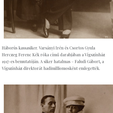
Háborús kassasiker. Varsányi Irén és Csortos Gyula
Herczeg Ferenc Kék róka című darabjában a Vígszínház
1917-es bemutatóján. A siker hatalmas – Faludi Gábort, a
Vígszínház direktorát hadimilliomosként emlegették.