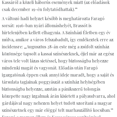
Kassáról a közeli háborús események miatt (az előadások
csak december 19-én folytatódhattak).”
A változó hadi helyzet később is meghatározta Faragó
sorsát: 1916-ban nyári állomáshelyét, Brassót is
hirtelenjében kellett elhagynia. A Színházi Életben egy év
múlva, amikor a város felszabadult, így emlékeztek erre az
incidensre: „Augusztus 28-án este még a zsúfolt színház
közönsége tapsolt a kassai színészeknek, éjjel már az egész
város tele volt lázas sietéssel, hogy biztosságba helyezze
mindenki magát és vagyonát. Előadás után Faragó
igazgatónak éppen csak annyi ideje maradt, hogy a saját és
társulata tagjainak poggyászát a színház helyiségében
biztonságba helyezze, azután a pánikszerű tolongás
közepette nagy izgalmak árán kisietett a pályaudvarra, ahol
gárdájával nagy nehezen helyet tudott szorítani a magyar
színészetnek egy már eléggé telt marhaszállító kocsiban.”