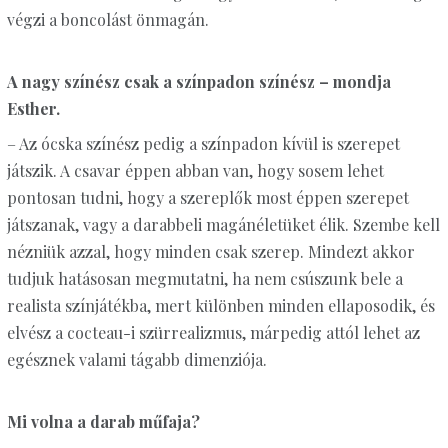
végzi a boncolást önmagán.
A nagy színész csak a színpadon színész – mondja
Esther.
– Az ócska színész pedig a színpadon kívül is szerepet
játszik. A csavar éppen abban van, hogy sosem lehet
pontosan tudni, hogy a szereplők most éppen szerepet
játszanak, vagy a darabbeli magánéletüket élik. Szembe kell
nézniük azzal, hogy minden csak szerep. Mindezt akkor
tudjuk hatásosan megmutatni, ha nem csúszunk bele a
realista színjátékba, mert különben minden ellaposodik, és
elvész a cocteau-i szürrealizmus, márpedig attól lehet az
egésznek valami tágabb dimenziója.
Mi volna a darab műfaja?