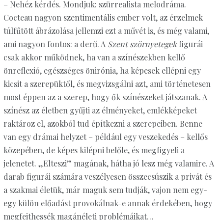
– Nehéz kérdés. Mondjuk: szürrealista melodráma.
Cocteau nagyon szentimentális ember volt, az érzelmek
túlfűtött ábrázolása jellemzi ezt a művét is, és még valami,
ami nagyon fontos: a derű. A
Szent szörnyetegek
figurái
csak akkor működnek, ha van a színészekben kellő
önreflexió, egészséges önirónia, ha képesek ellépni egy
kicsit a szerepüktől, és megvizsgálni azt, ami történetesen
most éppen az a szerep, hogy ők színészeket játszanak. A
színész az életben gyűjti az élményeket, emlékképeket
raktároz el, azokból tud építkezni a szerepeiben. Benne
van egy drámai helyzet – például egy veszekedés – kellős
közepében, de képes kilépni belőle, és megfigyeli a
jelenetet. „Elteszi” magának, hátha jó lesz még valamire. A
darab figurái számára veszélyesen összecsúszik a privát és
a szakmai életük, már maguk sem tudják, vajon nem egy-
egy külön előadást provokálnak-e annak érdekében, hogy
megfejthessék magánéleti problémáikat…