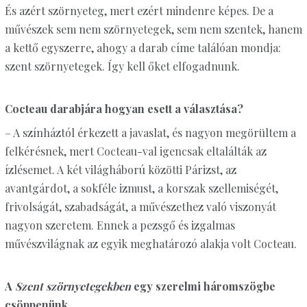
És azért szörnyeteg, mert ezért mindenre képes. De a
művészek sem nem szörnyetegek, sem nem szentek, hanem
a kettő egyszerre, ahogy a darab címe találóan mondja:
szent szörnyetegek. Így kell őket elfogadnunk.
Cocteau darabjára hogyan esett a választása?
– A színháztól érkezett a javaslat, és nagyon megörültem a
felkérésnek, mert Cocteau-val igencsak eltalálták az
ízlésemet. A két világháború közötti Párizst, az
avantgárdot, a sokféle izmust, a korszak szellemiségét,
frivolságát, szabadságát, a művészethez való viszonyát
nagyon szeretem. Ennek a pezsgő és izgalmas
művészvilágnak az egyik meghatározó alakja volt Cocteau.
A
Szent szörnyetegekben
egy szerelmi háromszögbe
csöppenünk…