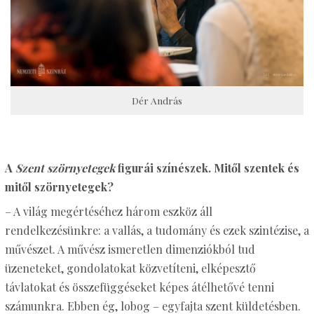
Dér András
A
Szent szörnyetegek
figurái színészek. Mitől szentek és
mitől szörnyetegek?
– A világ megértéséhez három eszköz áll
rendelkezésünkre: a vallás, a tudomány és ezek szintézise, a
művészet. A művész ismeretlen dimenziókból tud
üzeneteket, gondolatokat közvetíteni, elképesztő
távlatokat és összefüggéseket képes átélhetővé tenni
számunkra. Ebben ég, lobog – egyfajta szent küldetésben.