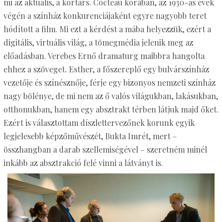
mi az aktuális, a kortárs. Cocteau korában, az 1930-as évek
végén a színház konkurenciájaként egyre nagyobb teret
hódított a film. Mi ezt a kérdést a mába helyezzük, ezért a
digitális, virtuális világ, a tömegmédia jelenik meg az
előadásban. Verebes Ernő dramaturg maibbra hangolta
ehhez a szöveget. Esther, a főszereplő egy bulvárszínház
vezetője és színésznője, férje egy bizonyos nemzeti színház
nagy bölénye, de mi nem az ő valós világukban, lakásukban,
otthonukban, hanem egy absztrakt térben látjuk majd őket.
Ezért is választottam díszlettervezőnek korunk egyik
legjelesebb képzőművészét, Bukta Imrét, mert –
összhangban a darab szellemiségével – szeretném minél
inkább az absztrakció felé vinni a látványt is.