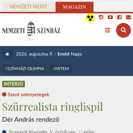
MAGAZIN
NEMZETI MOST
2026. augusztus 9. -
Emőd
Napja
SZÍNHÁZI OLIMPIA
MITEM
INTERJÚ
Szent szörnyetegek
Szürrealista ringlispíl
Dér András rendező
Nemzeti Magazin, V. évfolyam, 3. szám