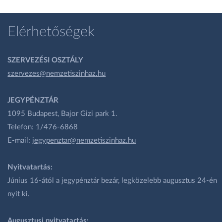
Elérhetőségek
SZERVEZÉSI OSZTÁLY
szervezes@nemzetiszinhaz.hu
JEGYPÉNZTÁR
1095 Budapest, Bajor Gizi park 1.
Telefon: 1/476-6868
E-mail:
jegypenztar@nemzetiszinhaz.hu
Nyitvatartás:
Június 16-ától a jegypénztár bezár, legközelebb augusztus 24-én
nyit ki.
Augusztusi nyitvatartás: