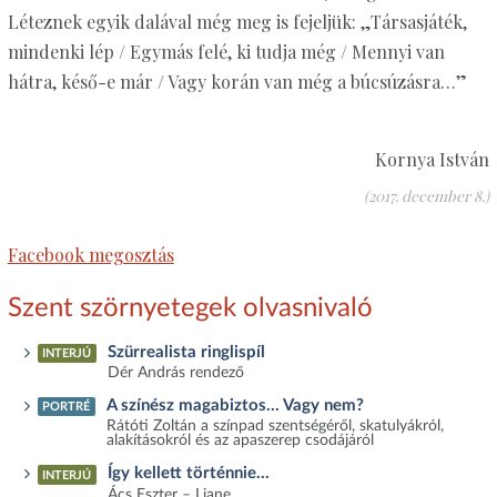
Léteznek egyik dalával még meg is fejeljük: „Társasjáték,
mindenki lép / Egymás felé, ki tudja még / Mennyi van
hátra, késő-e már / Vagy korán van még a búcsúzásra…”
Kornya István
(2017. december 8.)
Facebook megosztás
Szent szörnyetegek olvasnivaló
Szürrealista ringlispíl
INTERJÚ
Dér András rendező
A színész magabiztos… Vagy nem?
PORTRÉ
Rátóti Zoltán a színpad szentségéről, skatulyákról,
alakításokról és az apaszerep csodájáról
Így kellett történnie...
INTERJÚ
Ács Eszter – Liane