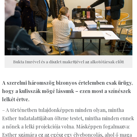
Bukta Imrével és a díszlet makettjével az alkotótársak előtt
A szerelmi háromszög bizonyos értelemben csak ürügy,
hogy a kulisszák mögé lássunk – ezen most a színészek
lelkét értve.
– A történetben tulajdonképpen minden olyan, mintha
Esther tudatalattijában öltene testet, mintha minden ennek
a nőnek a lelki projekciója volna. Másképpen fogalmazva:
Esther számára ez az egész egy élveboncolás, ahol ő maga