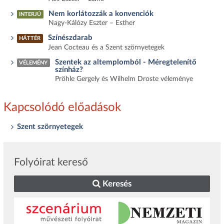
Nem korlátozzák a konvenciók
INTERJÚ
Nagy-Kálózy Eszter – Esther
Színészdarab
HÁTTÉR
Jean Cocteau és a Szent szörnyetegek
Szentek az altemplomból - Méregtelenítő
VÉLEMÉNY
színház?
Pröhle Gergely és Wilhelm Droste véleménye
Kapcsolódó előadások
Szent szörnyetegek
Folyóirat kereső
Keresés