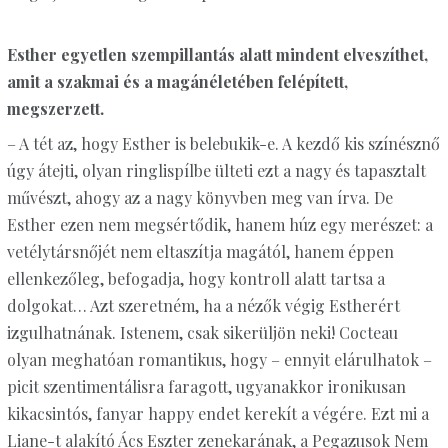
Esther egyetlen szempillantás alatt mindent elveszíthet,
amit a szakmai és a magánéletében felépített,
megszerzett.
– A tét az, hogy Esther is belebukik-e. A kezdő kis színésznő
úgy átejti, olyan ringlispílbe ülteti ezt a nagy és tapasztalt
művészt, ahogy az a nagy könyvben meg van írva. De
Esther ezen nem megsértődik, hanem húz egy merészet: a
vetélytársnőjét nem eltaszítja magától, hanem éppen
ellenkezőleg, befogadja, hogy kontroll alatt tartsa a
dolgokat… Azt szeretném, ha a nézők végig Estherért
izgulhatnának. Istenem, csak sikerüljön neki! Cocteau
olyan meghatóan romantikus, hogy – ennyit elárulhatok –
picit szentimentálisra faragott, ugyanakkor ironikusan
kikacsintós, fanyar happy endet kerekít a végére. Ezt mi a
Liane-t alakító Ács Eszter zenekarának, a Pegazusok Nem