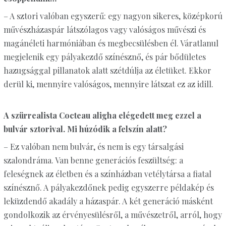
– A sztori valóban egyszerű: egy nagyon sikeres, középkorú
művészházaspár látszólagos vagy valóságos művészi és
magánéleti harmóniában és megbecsülésben él. Váratlanul
megjelenik egy pályakezdő színésznő, és pár bődületes
hazugsággal pillanatok alatt szétdúlja az életüket. Ekkor
derül ki, mennyire valóságos, mennyire látszat ez az idill.
A szürrealista Cocteau aligha elégedett meg ezzel a
bulvár sztorival. Mi húzódik a felszín alatt?
– Ez valóban nem bulvár, és nem is egy társalgási
szalondráma. Van benne generációs feszültség: a
feleségnek az életben és a színházban vetélytársa a fiatal
színésznő. A pályakezdőnek pedig egyszerre példakép és
leküzdendő akadály a házaspár. A két generáció másként
gondolkozik az érvényesülésről, a művészetről, arról, hogy