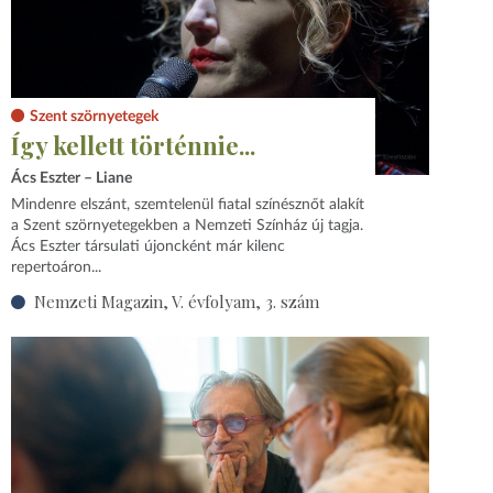
Szent szörnyetegek
Így kellett történnie...
Ács Eszter – Liane
Mindenre elszánt, szemtelenül fiatal színésznőt alakít
a Szent szörnyetegekben a Nemzeti Színház új tagja.
Ács Eszter társulati újoncként már kilenc
repertoáron...
Nemzeti Magazin, V. évfolyam, 3. szám