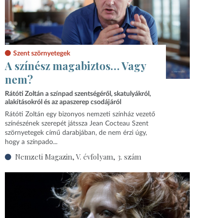
Szent szörnyetegek
A színész magabiztos… Vagy
nem?
Rátóti Zoltán a színpad szentségéről, skatulyákról,
alakításokról és az apaszerep csodájáról
Rátóti Zoltán egy bizonyos nemzeti színház vezető
színészének szerepét játssza Jean Cocteau Szent
szörnyetegek című darabjában, de nem érzi úgy,
hogy a színpado...
Nemzeti Magazin, V. évfolyam, 3. szám