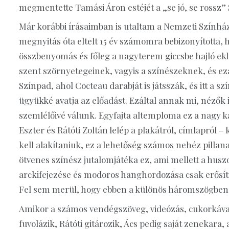
megmentette Tamási Áron estéjét a „se jó, se rossz”
Már korábbi írásaimban is utaltam a Nemzeti Színhá
megnyitás óta eltelt 15 év számomra bebizonyította, 
összbenyomás és főleg a nagyterem giccsbe hajló ekle
szent szörnyetegeinek, vagyis a színészeknek, és ezált
Színpad, ahol Cocteau darabját is játsszák, és itt a s
ügyükké avatja az előadást. Ezáltal annak mi, nézők 
szemlélőivé válunk. Egyfajta altemploma ez a nagy k
Eszter és Rátóti Zoltán lelép a plakátról, címlapról
kell alakítaniuk, ez a lehetőség számos nehéz pillanat
ötvenes színész jutalomjátéka ez, ami mellett a hus
arckifejezése és modoros hanghordozása csak erősíti 
Fel sem merül, hogy ebben a különös háromszögben a
Amikor a számos vendégszöveg, videózás, cukorkával
fuvolázik, Rátóti gitározik, Ács pedig saját zenekar