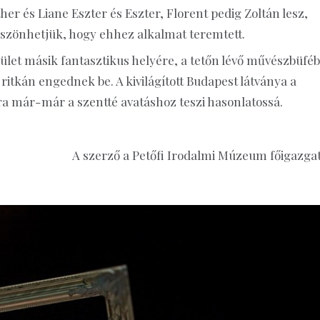
er és Liane Eszter és Eszter, Florent pedig Zoltán lesz,
zönhetjük, hogy ehhez alkalmat teremtett.
let másik fantasztikus helyére, a tetőn lévő művészbüféb
ritkán engednek be. A kivilágított Budapest látványa a
a már-már a szentté avatáshoz teszi hasonlatossá.
A szerző a Petőfi Irodalmi Múzeum főigazgat