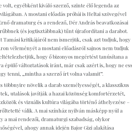
 volt, egyébként kiváló szerző, szinte élő legenda az
világában. A mostani előadás próbái is Heltai szövegével
Ernő dramaturg és a rendező, Dér András beavatkozásai
bbnek (és jogtisztábbnak) tűnt újrafordítani a darabot.
át Tamási kritikájáról nem ismerjük, csak azt tudjuk, hogy
 Áron véleményét a mostani előadásról sajnos nem tudjuk
eltételezhetjük, hogy ő bizonyos megértést tanúsítana a
ra épülő változtatások iránt, már csak azért is, hogy ne es
y tenni, „mintha a szerző írt volna valamit”.
s többnyire növelik a darab személyességét, a klasszikus
ek, utalások javítják a hazai közönség komfortérzetét,
zök és vizuális kultúra világába történő áthelyezése –
rőltetetté válik. A mai színház nyilván másképp nyúl a
gy a mai rendezői, dramaturgi szabadság, olykor
őségével, ahogy annak idején Bajor Gizi alakítása