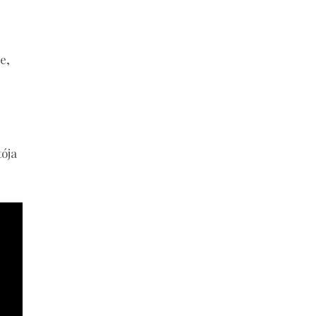
e,
ója