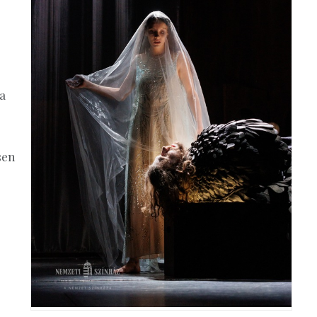
 a
sen