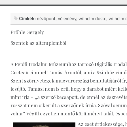
Címkék:
nézőpont
vélemény
wilhelm doste
wilhelm 
Prőhle Gergely
Szentek az altemplomból
A Petőfi Irodalmi Múzeumhoz tartozó Digitális Iroda
Cocteau címmel Tamási Árontól, ami a Színház című 
Szent szörnyetegek magyarországi bemutatójáról ír, 
lesújtó, Tamási nem is érti, hogy a darabot miért kel
mint írja – „a szerző becsapott, de ennél az észrevéte
rosszat nem sikerült a szerzőnek írnia. Szóval semmit
volna”. Végül egyetlen mentő körülményt talál, éspedi
Az eset érdekessége, h