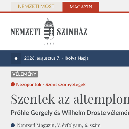
MAGAZIN
NEMZETI MOST
2026. augusztus 7. -
Ibolya
Napja
VÉLEMÉNY
Nézőpontok - Szent szörnyetegek
Szentek az altemplo
Pröhle Gergely és Wilhelm Droste vélemé
Nemzeti Magazin, V. évfolyam, 6. szám