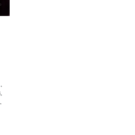
,
,
,