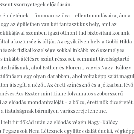
 Szent szörnyetegek előadásán.
z épületének – finoman szólva – ellentmondásaira, ám a
hogy az épületben van két fantasztikus hely, ami az
ktikájával szemben igazi otthont tud biztosítani korunk
al a közönség is jól jár. Az egyik ilyen hely a Gobbi Hilda
zínészek fizikai közelsége sokkal inkább az ő személyes
is inkább átélésre szánt részesei, semmint távolságtartó
atedrálisnak, ahol Esther és Florent, vagyis Nagy-Kálózy
 – különösen egy olyan darabban, ahol voltaképp saját magu
on átsegíti a nézőt. Az érett színésznő és a jó karban lévő
zonéves Ács Eszter mint Liane folyamatos szoborszerű
az előadás mondanivalóját – a bölcs, érett nők dicséretét.
 fiatalságnak bármilyen varázsereje lehetne.
 telt fürdőkád után az előadás végén Nagy-Kálózy
a, a Pegazusok Nem Léteznek együttes dalát énekli, végkép