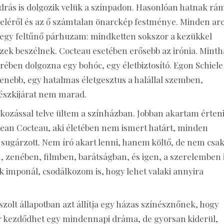
rás is dolgozik velük a színpadon. Hasonlóan hatnak rá
ieléről és az ő számtalan önarckép festménye. Minden ar
 egy feltűnő párhuzam: mindketten sokszor a kezükkel
ezek beszélnek. Cocteau esetében erősebb az irónia. Minth
rében dolgozna egy bohóc, egy életbiztosító. Egon Schiele
lenebb, egy hatalmas életgesztus a halállal szemben,
észkijárat nem marad.
akozással telve ültem a színházban. Jobban akartam érteni
Jean Cocteau, aki életében nem ismert határt, minden
 sugárzott. Nem író akart lenni, hanem költő, de nem csak
 zenében, filmben, barátságban, és igen, a szerelemben i
k imponál, csodálkozom is, hogy lehet valaki annyira
jszolt állapotban azt állítja egy házas színésznőnek, hogy
kor kezdődhet egy mindennapi dráma, de gyorsan kiderül,