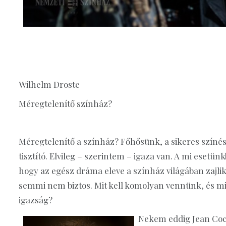
Wilhelm Droste
Méregtelenítő színház?
Méregtelenítő a színház? Főhősünk, a sikeres színész,
tisztító. Elvileg – szerintem – igaza van. A mi esetünk
hogy az egész dráma eleve a színház világában zajli
semmi nem biztos. Mit kell komolyan vennünk, és mi
igazság?
Nekem eddig Jean Coct