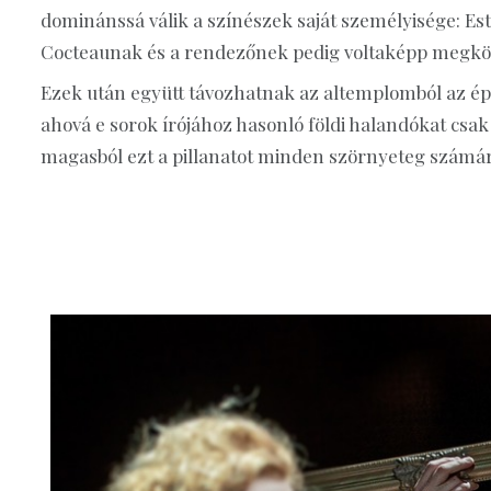
dominánssá válik a színészek saját személyisége: Esth
Cocteaunak és a rendezőnek pedig voltaképp megkös
Ezek után együtt távozhatnak az altemplomból az épü
ahová e sorok írójához hasonló földi halandókat csak 
magasból ezt a pillanatot minden szörnyeteg számár