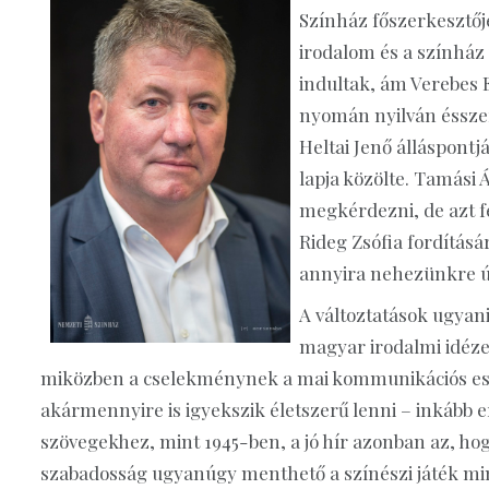
Színház főszerkesztője
irodalom és a színház 
indultak, ám Verebes 
nyomán nyilván ésszerű
Heltai Jenő álláspontj
lapja közölte. Tamási
megkérdezni, de azt f
Rideg Zsófia fordításá
annyira nehezünkre úg
A változtatások ugyani
magyar irodalmi idézet
miközben a cselekménynek a mai kommunikációs eszkö
akármennyire is igyekszik életszerű lenni – inkább e
szövegekhez, mint 1945-ben, a jó hír azonban az, ho
szabadosság ugyanúgy menthető a színészi játék min