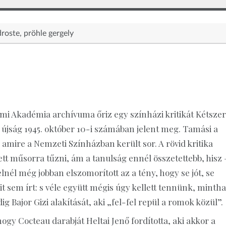
droste
pröhle gergely
lmi Akadémia archívuma őriz egy színházi kritikát Kétszer
újság 1945. október 10-i számában jelent meg. Tamási a
amire a Nemzeti Színházban került sor. A rövid kritika
lett műsorra tűzni, ám a tanulság ennél összetettebb, hisz 
lnél még jobban elszomorított az a tény, hogy se jót, se
 sem írt: s véle együtt mégis úgy kellett tennünk, mintha 
g Bajor Gizi alakítását, aki „fel-fel repül a romok közül”.
ogy Cocteau darabját Heltai Jenő fordította, aki akkor a