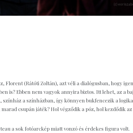
 Florent (Rátóti Zoltán), azt véli a dialógusban, hogy igen
ben is? Ebben nem vagyok annyira biztos. Itt lehet, az a baj
k, színház a színházban, így könnyen bukfencezik a logika
 marad csupán játék? Hol végződik a póz, hol kezdődik az
eau a sok fotóarckép miatt vonzó és érdekes figura volt.