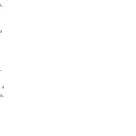
m,
c
a
,
 a
s.