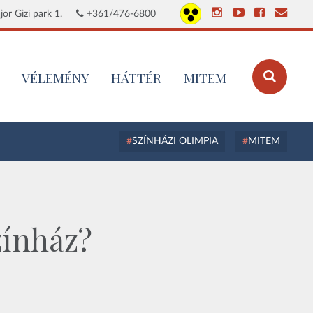
or Gizi park 1.
+361/476-6800
VÉLEMÉNY
HÁTTÉR
MITEM
SZÍNHÁZI OLIMPIA
MITEM
zínház?