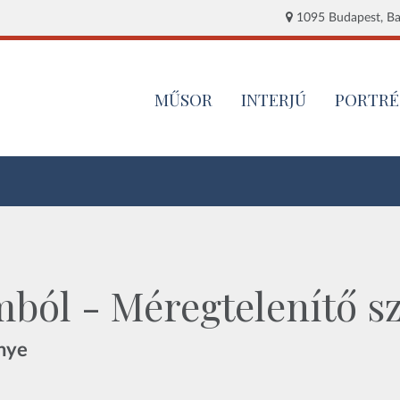
1095 Budapest, Baj
MŰSOR
INTERJÚ
PORTRÉ
mból - Méregtelenítő s
nye