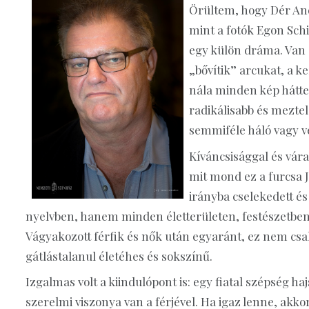
Örültem, hogy Dér And
mint a fotók Egon Sch
egy külön dráma. Van
„bővítik” arcukat, a k
nála minden kép hátte
radikálisabb és mezte
semmiféle háló vagy v
Kíváncsisággal és vár
mit mond ez a furcsa 
irányba cselekedett és
nyelvben, hanem minden életterületen, festészetben,
Vágyakozott férfik és nők után egyaránt, ez nem csa
gátlástalanul életéhes és sokszínű.
Izgalmas volt a kiindulópont is: egy fiatal szépség ha
szerelmi viszonya van a férjével. Ha igaz lenne, ak