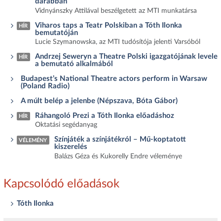
darabban
Vidnyánszky Attilával beszélgetett az MTI munkatársa
Viharos taps a Teatr Polskiban a Tóth Ilonka
HÍR
bemutatóján
Lucie Szymanowska, az MTI tudósítója jelenti Varsóból
Andrzej Seweryn a Theatre Polski igazgatójának levele
HÍR
a bemutató alkalmából
Budapest’s National Theatre actors perform in Warsaw
(Poland Radio)
A múlt belép a jelenbe (Népszava, Bóta Gábor)
Ráhangoló Prezi a Tóth Ilonka előadáshoz
HÍR
Oktatási segédanyag
Színjáték a színjátékról – Mű-koptatott
VÉLEMÉNY
kiszerelés
Balázs Géza és Kukorelly Endre véleménye
Kapcsolódó előadások
Tóth Ilonka