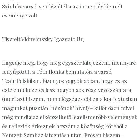
Színház varsói vendégjátéka az ünnepi év kiemelt
eseménye volt.
Tisztelt Vidnyánszky Igazgató Úr,
Engedje meg, hogy még egyszer kifejezzem, mennyire
lenyűgözött a Tóth Ilonka bemutatója a varsói
Teatr Polskiban. Bizonyos vagyok abban, hogy ez az
este emlékezetes lesz nagyon sok résztvevő számára
(mert azt hiszem, nem elégséges ebben a kontextusban
magunkat pusztán "nézőnek" hívni) – különösen mivel
még mindig az elképzelhető legelismerőbb vélemények
és reflexiók érkeznek hozzám a közönség köréből a
Nemzeti Színház látogatása után. Erősen hiszem –