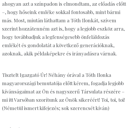
ahogyan azt a színpadon is elmondtam, az előadás előtt
–, hogy hőseink emléke sokkal fontosabb, mint bármi
más. Most, miután láthattam a Tóth Ilonkát, szívem
szerint hozzátenném azt is, hogy a legjobb eszköz arra,
hogy továbbadjuk a legfenségesebb önfeláldozás
emlékét és gondolatát a következő generációknak,
azoknak, akik példaképekre és irányadásra várnak.
Tisztelt Igazgató Úr! Néhány órával a Tóth Ilonka
magyarországi bemutatója előtt kérem, fogadja legjobb
kívánságaimat az Ön és nagyszerű Társulata részére –
mi itt Varsóban szorítunk az Önök sikeréért! Toi, toi, toi!
(Németül ismert kifejezés; sok szerencsét kíván)