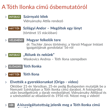
A Tóth Ilonka című ősbemutatóról
Szárnyaló lélek
INTERJÚ
Vidnyánszky Attila rendező
Szilágyi Andor – Megöltek egy lányt
HÁTTÉR
(történet 15 stációban)
Magyar felkelők tere
VÉLEMÉNY
dr. Tischler János történész, a Varsói Magyar Intézet
igazgatójának gondolatai '56-ról
„Rólunk és nekünk”
INTERJÚ
Waskovics Andrea – Tóth Ilona szerepében
Tóth Ilonka
ELŐADÁS
Tóth Ilona
HÁTTÉR
Elvették a gyerekkorunkat (Origo - video)
Október 21-én Varsóban, 25-én pedig Budapesten mutatják be a
Nemzeti Színházban a Tóth Ilonka című darabot. A fotóspróba
után beszélgettünk a darab rendezőjével, Vidnyánszky Attilával és
a színészekkel az előadásról és 1956-ról. Nézze meg a videót!
A kiszolgáltatottság jelenik meg a Tóth Ilonka című
HÍR