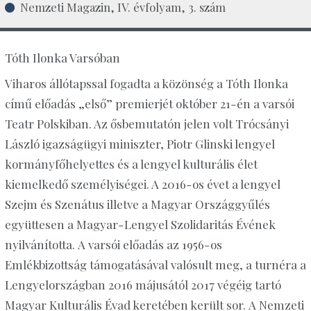
Nemzeti Magazin, IV. évfolyam, 3. szám
Tóth Ilonka Varsóban
Viharos állótapssal fogadta a közönség a Tóth Ilonka
című előadás „első” premierjét október 21-én a varsói
Teatr Polskiban. Az ősbemutatón jelen volt Trócsányi
László igazságügyi miniszter, Piotr Glinski lengyel
kormányfőhelyettes és a lengyel kulturális élet
kiemelkedő személyiségei. A 2016-os évet a lengyel
Szejm és Szenátus illetve a Magyar Országgyűlés
együttesen a Magyar-Lengyel Szolidaritás Évének
nyilvánította. A varsói előadás az 1956-os
Emlékbizottság támogatásával valósult meg, a turnéra a
Lengyelországban 2016 májusától 2017 végéig tartó
Magyar Kulturális Évad keretében került sor. A Nemzeti