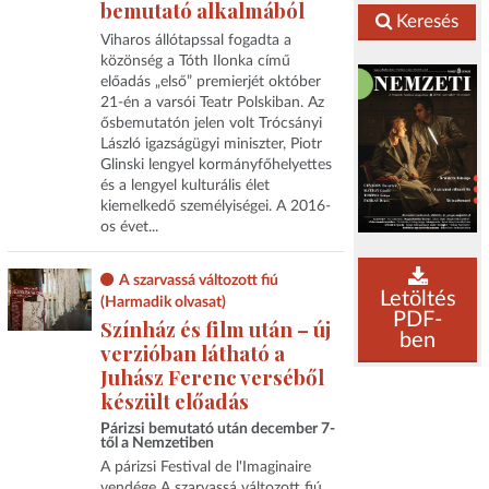
bemutató alkalmából
Keresés
Viharos állótapssal fogadta a
közönség a Tóth Ilonka című
előadás „első” premierjét október
21-én a varsói Teatr Polskiban. Az
ősbemutatón jelen volt Trócsányi
László igazságügyi miniszter, Piotr
Glinski lengyel kormányfőhelyettes
és a lengyel kulturális élet
kiemelkedő személyiségei. A 2016-
os évet...
A szarvassá változott fiú
Letöltés
(Harmadik olvasat)
PDF-
Színház és film után – új
ben
verzióban látható a
Juhász Ferenc verséből
készült előadás
Párizsi bemutató után december 7-
től a Nemzetiben
A párizsi Festival de l'Imaginaire
vendége A szarvassá változott fiú