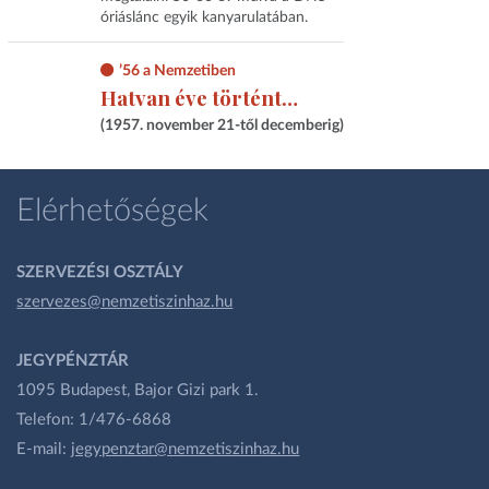
óriáslánc egyik kanyarulatában.
’56 a Nemzetiben
Hatvan éve történt…
(1957. november 21-től decemberig)
Elérhetőségek
SZERVEZÉSI OSZTÁLY
szervezes@nemzetiszinhaz.hu
JEGYPÉNZTÁR
1095 Budapest, Bajor Gizi park 1.
Telefon: 1/476-6868
E-mail:
jegypenztar@nemzetiszinhaz.hu