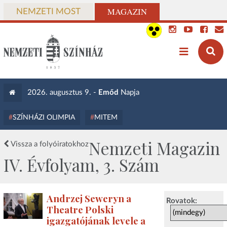
MAGAZIN
NEMZETI MOST
2026. augusztus 9. -
Emőd
Napja
SZÍNHÁZI OLIMPIA
MITEM
Nemzeti Magazin
Vissza a folyóiratokhoz
IV. Évfolyam, 3. Szám
Andrzej Seweryn a
Rovatok:
Theatre Polski
igazgatójának levele a