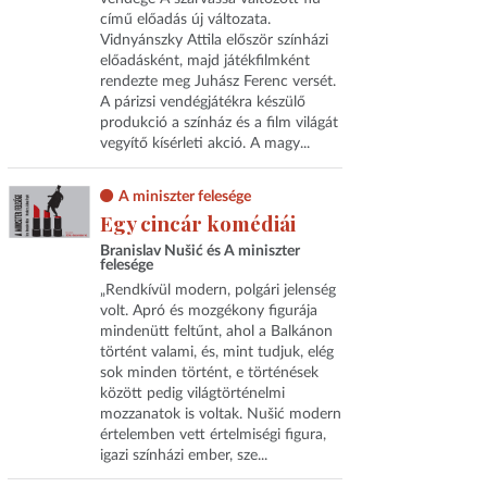
című előadás új változata.
Vidnyánszky Attila először színházi
előadásként, majd játékfilmként
rendezte meg Juhász Ferenc versét.
A párizsi vendégjátékra készülő
produkció a színház és a film világát
vegyítő kísérleti akció. A magy...
A miniszter felesége
Egy cincár komédiái
Branislav Nušić és A miniszter
felesége
„Rendkívül modern, polgári jelenség
volt. Apró és mozgékony figurája
mindenütt feltűnt, ahol a Balkánon
történt valami, és, mint tudjuk, elég
sok minden történt, e történések
között pedig világtörténelmi
mozzanatok is voltak. Nušić modern
értelemben vett értelmiségi figura,
igazi színházi ember, sze...