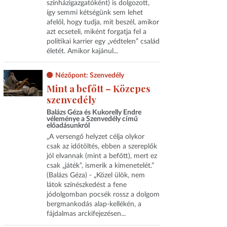
színházigazgatóként) is dolgozott,
így semmi kétségünk sem lehet
afelől, hogy tudja, mit beszél, amikor
azt ecseteli, miként forgatja fel a
politikai karrier egy „védtelen” család
életét. Amikor kajánul...
Nézőpont: Szenvedély
Mint a befőtt – Közepes
szenvedély
Balázs Géza és Kukorelly Endre
véleménye a Szenvedély című
előadásunkról
„A versengő helyzet célja olykor
csak az időtöltés, ebben a szereplők
jól elvannak (mint a befőtt), mert ez
csak „játék”, ismerik a kimenetelét.”
(Balázs Géza) - „Közel ülök, nem
látok színészkedést a fene
jódolgomban pocsék rossz a dolgom
bergmankodás alap-kellékén, a
fájdalmas arckifejezésen...