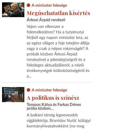
A miniszter felesége
Megúszhatatlan kísértés
Árkosi Árpád rendező
Vajon van ellenszer a
felemelkedésre? Ha a tutyimutyi
férjből egy napon miniszter lesz, az
az egész világot a feje tetejére állítja
vagy a csak a népes rokonságét? A
próbák közben Árkosi Árpád
rendezővel a jelenidejűségről és a
felesleges aktualizálásról, a nézői
érzékenységek különbözőségéről és
a...
A miniszter felesége
A politikus is színész
Tompos Kátya és Farkas Dénes
próba közben…
A balkáni térség legnevesebb
vígjátékírója, Branislav Nušić külügyi
kormányhivatalnokként (no meg