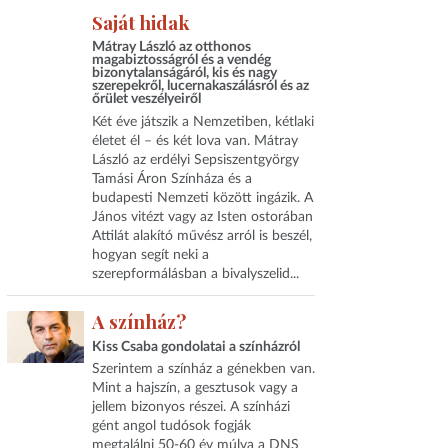
Saját hidak
Mátray László az otthonos
magabiztosságról és a vendég
bizonytalanságáról, kis és nagy
szerepekről, lucernakaszálásról és az
őrület veszélyeiről
Két éve játszik a Nemzetiben, kétlaki
életet él – és két lova van. Mátray
László az erdélyi Sepsiszentgyörgy
Tamási Áron Színháza és a
budapesti Nemzeti között ingázik. A
János vitézt vagy az Isten ostorában
Attilát alakító művész arról is beszél,
hogyan segít neki a
szerepformálásban a bivalyszelid...
A színház?
Kiss Csaba gondolatai a színházról
Szerintem a színház a génekben van.
Mint a hajszín, a gesztusok vagy a
jellem bizonyos részei. A színházi
gént angol tudósok fogják
megtalálni 50-60 év múlva a DNS