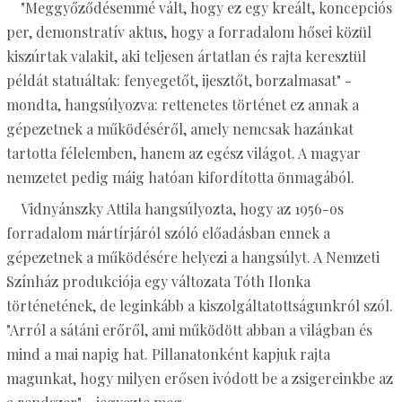
"Meggyőződésemmé vált, hogy ez egy kreált, koncepciós
per, demonstratív aktus, hogy a forradalom hősei közül
kiszúrtak valakit, aki teljesen ártatlan és rajta keresztül
példát statuáltak: fenyegetőt, ijesztőt, borzalmasat" -
mondta, hangsúlyozva: rettenetes történet ez annak a
gépezetnek a működéséről, amely nemcsak hazánkat
tartotta félelemben, hanem az egész világot. A magyar
nemzetet pedig máig hatóan kifordította önmagából.
Vidnyánszky Attila hangsúlyozta, hogy az 1956-os
forradalom mártírjáról szóló előadásban ennek a
gépezetnek a működésére helyezi a hangsúlyt. A Nemzeti
Színház produkciója egy változata Tóth Ilonka
történetének, de leginkább a kiszolgáltatottságunkról szól.
"Arról a sátáni erőről, ami működött abban a világban és
mind a mai napig hat. Pillanatonként kapjuk rajta
magunkat, hogy milyen erősen ivódott be a zsigereinkbe az