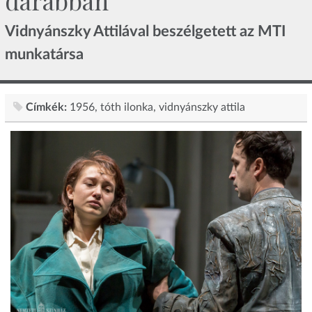
darabban
Vidnyánszky Attilával beszélgetett az MTI
munkatársa
Címkék:
1956
tóth ilonka
vidnyánszky attila