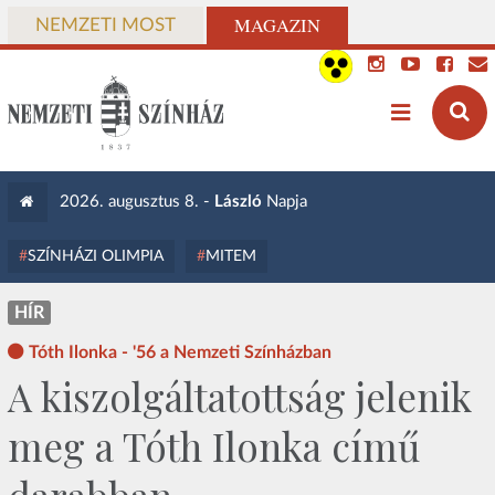
MAGAZIN
NEMZETI MOST
2026. augusztus 8. -
László
Napja
SZÍNHÁZI OLIMPIA
MITEM
HÍR
Tóth Ilonka - '56 a Nemzeti Színházban
A kiszolgáltatottság jelenik
meg a Tóth Ilonka című