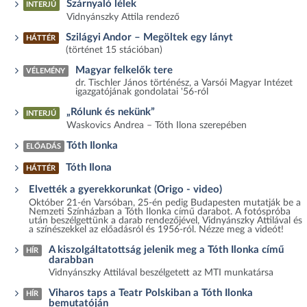
Szárnyaló lélek
INTERJÚ
Vidnyánszky Attila rendező
Szilágyi Andor – Megöltek egy lányt
HÁTTÉR
(történet 15 stációban)
Magyar felkelők tere
VÉLEMÉNY
dr. Tischler János történész, a Varsói Magyar Intézet
igazgatójának gondolatai '56-ról
„Rólunk és nekünk”
INTERJÚ
Waskovics Andrea – Tóth Ilona szerepében
Tóth Ilonka
ELŐADÁS
Tóth Ilona
HÁTTÉR
Elvették a gyerekkorunkat (Origo - video)
Október 21-én Varsóban, 25-én pedig Budapesten mutatják be a
Nemzeti Színházban a Tóth Ilonka című darabot. A fotóspróba
után beszélgettünk a darab rendezőjével, Vidnyánszky Attilával és
a színészekkel az előadásról és 1956-ról. Nézze meg a videót!
A kiszolgáltatottság jelenik meg a Tóth Ilonka című
HÍR
darabban
Vidnyánszky Attilával beszélgetett az MTI munkatársa
Viharos taps a Teatr Polskiban a Tóth Ilonka
HÍR
bemutatóján