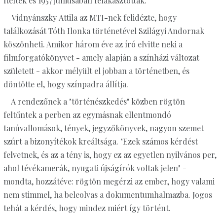
ítélték és 1957 júniusában felakasztották.
Vidnyánszky Attila az MTI-nek felidézte, hogy
találkozását Tóth Ilonka történetével Szilágyi Andornak
köszönheti. Amikor három éve az író elvitte neki a
filmforgatókönyvet - amely alapján a színházi változat
született - akkor mélyült el jobban a történetben, és
döntötte el, hogy színpadra állítja.
A rendezőnek a "történészkedés" közben rögtön
feltűntek a perben az egymásnak ellentmondó
tanúvallomások, tények, jegyzőkönyvek, nagyon szemet
szúrt a bizonyítékok kreáltsága. "Ezek számos kérdést
felvetnek, és az a tény is, hogy ez az egyetlen nyilvános per,
ahol tévékamerák, nyugati újságírók voltak jelen" -
mondta, hozzátéve: rögtön megérzi az ember, hogy valami
nem stimmel, ha beleolvas a dokumentumhalmazba. Jogos
tehát a kérdés, hogy mindez miért így történt.