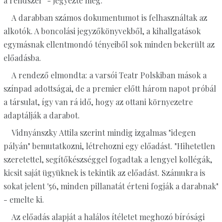
a rendszer" - jegyezte meg.
A darabban számos dokumentumot is felhasználtak az
alkotók. A boncolási jegyzőkönyvekből, a kihallgatások
egymásnak ellentmondó tényeiből sok minden bekerült az
előadásba.
A rendező elmondta: a varsói Teatr Polskiban mások a
színpad adottságai, de a premier előtt három napot próbál
a társulat, így van rá idő, hogy az ottani környezetre
adaptálják a darabot.
Vidnyánszky Attila szerint mindig izgalmas "idegen
pályán" bemutatkozni, létrehozni egy előadást. "Hihetetlen
szeretettel, segítőkészséggel fogadtak a lengyel kollégák,
kicsit saját ügyüknek is tekintik az előadást. Számukra is
sokat jelent '56, minden pillanatát érteni fogják a darabnak"
- emelte ki.
Az előadás alapját a halálos ítéletet meghozó bírósági