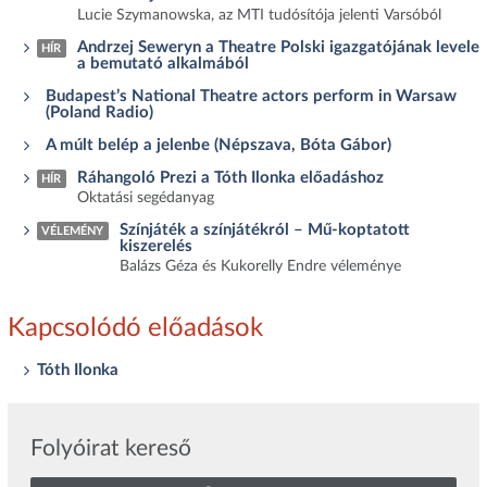
Lucie Szymanowska, az MTI tudósítója jelenti Varsóból
Andrzej Seweryn a Theatre Polski igazgatójának levele
HÍR
a bemutató alkalmából
Budapest’s National Theatre actors perform in Warsaw
(Poland Radio)
A múlt belép a jelenbe (Népszava, Bóta Gábor)
Ráhangoló Prezi a Tóth Ilonka előadáshoz
HÍR
Oktatási segédanyag
Színjáték a színjátékról – Mű-koptatott
VÉLEMÉNY
kiszerelés
Balázs Géza és Kukorelly Endre véleménye
Kapcsolódó előadások
Tóth Ilonka
Folyóirat kereső