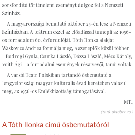
sorsfordító történelemi eseményt dolgoz fel a Nemzeti
Színház.
A magyarországi bemutató október 25-én lesz a Nemzeti
Színházban. A teátrum ezzel az előadással ünnepli az 1956-
os forradalom 60. évfordulóját. Tóth Ilonka alakját
Waskovics Andrea formálja meg, a szereplők közül többen
- Bodrogi Gyula, Csurka László, Dózsa László, Mécs Károly,
Voith Ági - a forradalmi események résztvevői, tanúi voltak.
A varsói Teatr Polskiban tartandó ősbemutató a
lengyelországi magyar kulturális évad keretében valósul
meg, az 1956-os Emlékbizottság támogatásával.
MTI
(2016. október 20.)
A Tóth Ilonka című ősbemutatóról