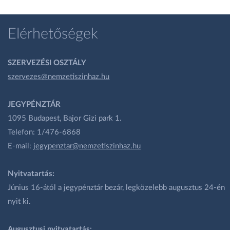
Elérhetőségek
SZERVEZÉSI OSZTÁLY
szervezes@nemzetiszinhaz.hu
JEGYPÉNZTÁR
1095 Budapest, Bajor Gizi park 1.
Telefon: 1/476-6868
E-mail:
jegypenztar@nemzetiszinhaz.hu
Nyitvatartás:
Június 16-ától a jegypénztár bezár, legközelebb augusztus 24-én
nyit ki.
Augusztusi nyitvatartás: