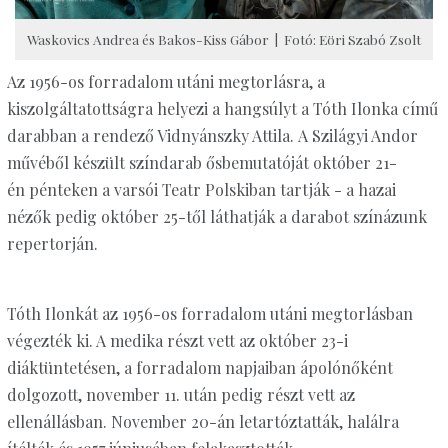
Waskovics Andrea és Bakos-Kiss Gábor | Fotó: Eöri Szabó Zsolt
Az 1956-os forradalom utáni megtorlásra, a
kiszolgáltatottságra helyezi a hangsúlyt a Tóth Ilonka című
darabban a rendező Vidnyánszky Attila. A Szilágyi Andor
művéből készült színdarab ősbemutatóját október 21-
én pénteken a varsói Teatr Polskiban tartják - a hazai
nézők pedig október 25-től láthatják a darabot színázunk
repertorján.
Tóth Ilonkát az 1956-os forradalom utáni megtorlásban
végezték ki. A medika részt vett az október 23-i
diáktüntetésen, a forradalom napjaiban ápolónőként
dolgozott, november 11. után pedig részt vett az
ellenállásban. November 20-án letartóztatták, halálra