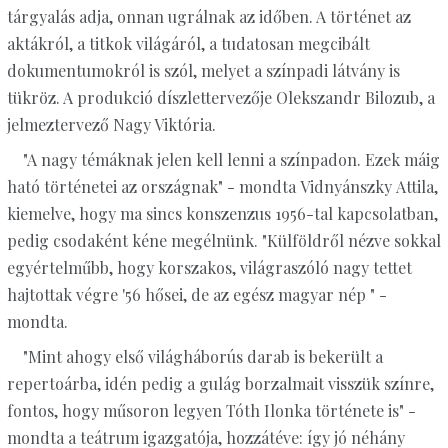
tárgyalás adja, onnan ugrálnak az időben. A történet az
aktákról, a titkok világáról, a tudatosan megcibált
dokumentumokról is szól, melyet a színpadi látvány is
tükröz. A produkció díszlettervezője Olekszandr Bilozub, a
jelmeztervező Nagy Viktória.
"A nagy témáknak jelen kell lenni a színpadon. Ezek máig
ható történetei az országnak" - mondta Vidnyánszky Attila,
kiemelve, hogy ma sincs konszenzus 1956-tal kapcsolatban,
pedig csodaként kéne megélnünk. "Külföldről nézve sokkal
egyértelműbb, hogy korszakos, világraszóló nagy tettet
hajtottak végre '56 hősei, de az egész magyar nép " -
mondta.
"Mint ahogy első világháborús darab is bekerült a
repertoárba, idén pedig a gulág borzalmait visszük színre,
fontos, hogy műsoron legyen Tóth Ilonka története is" -
mondta a teátrum igazgatója, hozzátéve: így jó néhány