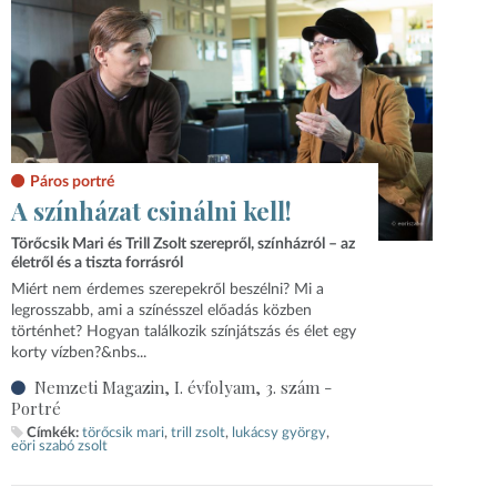
Páros portré
A színházat csinálni kell!
Törőcsik Mari és Trill Zsolt szerepről, színházról – az
életről és a tiszta forrásról
Miért nem érdemes szerepekről beszélni? Mi a
legrosszabb, ami a színésszel előadás közben
történhet? Hogyan találkozik színjátszás és élet egy
korty vízben?&nbs...
Nemzeti Magazin, I. évfolyam, 3. szám -
Portré
Címkék:
törőcsik mari
trill zsolt
lukácsy györgy
eöri szabó zsolt