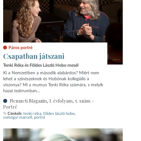
Páros portré
Csapatban játszani
Tenki Réka és Földes László Hobo mesél
Ki a Nemzetiben a második alabárdos? Miért nem
lehet a színészeknek és Hobónak kollegiális a
viszonya? Mi a mumus Tenki Réka számára, s melyik
hazai teátrumban...
Nemzeti Magazin, I. évfolyam, 5. szám -
Portré
Címkék:
tenki réka
földes lászló hobo
somogyi marcell
portré