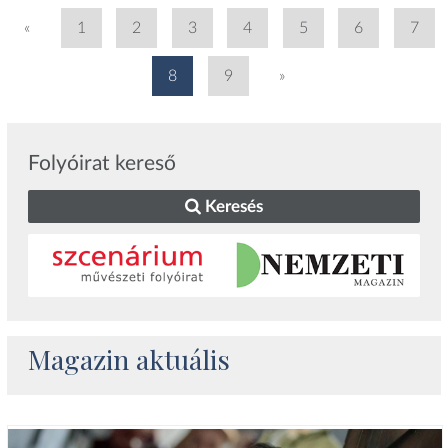
«
1
2
3
4
5
6
7
8
9
»
Folyóirat kereső
Keresés
Magazin aktuális