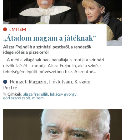
I. MITEM
„Átadom magam a játéknak”
Alisza Frejndlih a színházi pestisről, a rendezők
idegeiről és a pisze orról
– A média világának bacchanáliája is rontja a színházi
nézők ízlését – mondja Alisza Frejndlih, aki a színész
tehetségére épülő művészetben hisz. A szentpé...
Nemzeti Magazin, I. évfolyam, 8. szám -
Portré
Címkék:
alisza frejndlih
lukácsy györgy
eöri szabó zsolt
mitem