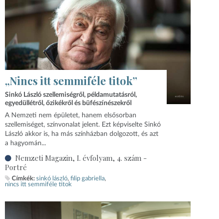
„Nincs itt semmiféle titok”
Sinkó László szellemiségről, példamutatásról,
egyedüllétről, őzikékről és büfészínészekről
A Nemzeti nem épületet, hanem elsősorban
szellemiséget, színvonalat jelent. Ezt képviselte Sinkó
László akkor is, ha más színházban dolgozott, és azt
a hagyomán...
Nemzeti Magazin, I. évfolyam, 4. szám -
Portré
Címkék:
sinkó lászló
filip gabriella
nincs itt semmiféle titok