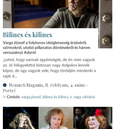
Bilincs és kilincs
Varga József a folytonos ideiglenesség érzéséről,
szirmokról, utolsó pillanatos döntésekről és három
versszaknyi Adyról
„Lehet, hogy vannak egyéniségek, de én nem vagyok
az. Jó felügyelettel biztosan nagy dolgokra lennék
képes, de úgy vagyok vele, hogy törődjön mindenki a
saját d...
Nemzeti Magazin, II. évfolyam, 4. szám -
Portré
Címkék:
varga józsef
bilincs és kilincs
v. nagy viktória