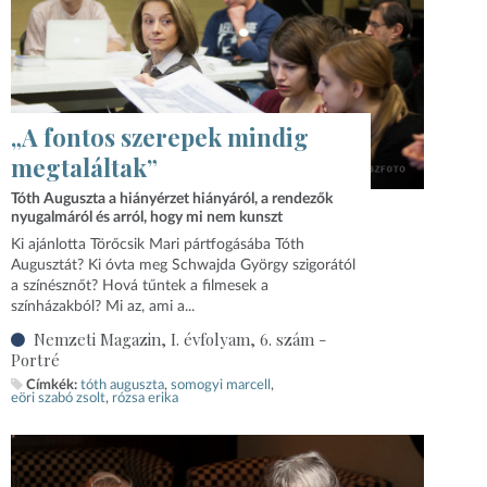
„A fontos szerepek mindig
megtaláltak”
Tóth Auguszta a hiányérzet hiányáról, a rendezők
nyugalmáról és arról, hogy mi nem kunszt
Ki ajánlotta Törőcsik Mari pártfogásába Tóth
Augusztát? Ki óvta meg Schwajda György szigorától
a színésznőt? Hová tűntek a filmesek a
színházakból? Mi az, ami a...
Nemzeti Magazin, I. évfolyam, 6. szám -
Portré
Címkék:
tóth auguszta
somogyi marcell
eöri szabó zsolt
rózsa erika