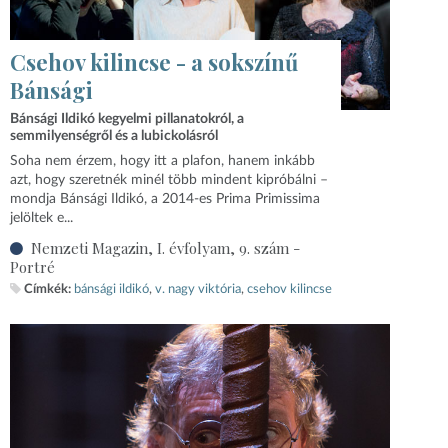
Csehov kilincse - a sokszínű
Bánsági
Bánsági Ildikó kegyelmi pillanatokról, a
semmilyenségről és a lubickolásról
Soha nem érzem, hogy itt a plafon, hanem inkább
azt, hogy szeretnék minél több mindent kipróbálni –
mondja Bánsági Ildikó, a 2014-es Prima Primissima
jelöltek e...
Nemzeti Magazin, I. évfolyam, 9. szám -
Portré
Címkék:
bánsági ildikó
v. nagy viktória
csehov kilincse