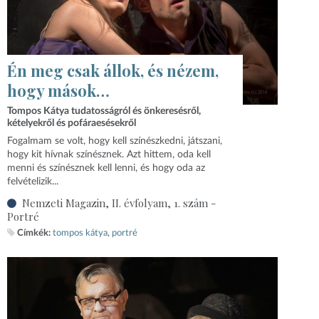
Én meg csak állok, és nézem,
hogy mások…
Tompos Kátya tudatosságról és önkeresésről,
kételyekről és pofáraesésekről
Fogalmam se volt, hogy kell színészkedni, játszani,
hogy kit hívnak színésznek. Azt hittem, oda kell
menni és színésznek kell lenni, és hogy oda az
felvételizik...
Nemzeti Magazin, II. évfolyam, 1. szám -
Portré
Címkék:
tompos kátya
portré