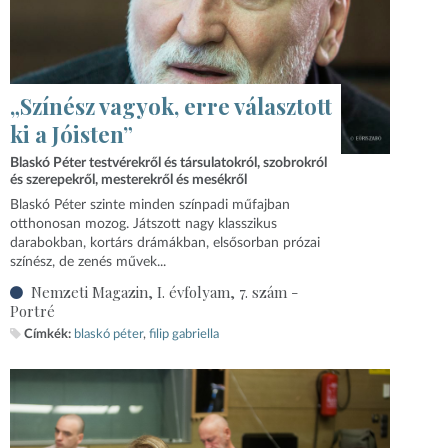
„Színész vagyok, erre választott
ki a Jóisten”
Blaskó Péter testvérekről és társulatokról, szobrokról
és szerepekről, mesterekről és mesékről
Blaskó Péter szinte minden színpadi műfajban
otthonosan mozog. Játszott nagy klasszikus
darabokban, kortárs drámákban, elsősorban prózai
színész, de zenés művek...
Nemzeti Magazin, I. évfolyam, 7. szám -
Portré
Címkék:
blaskó péter
filip gabriella