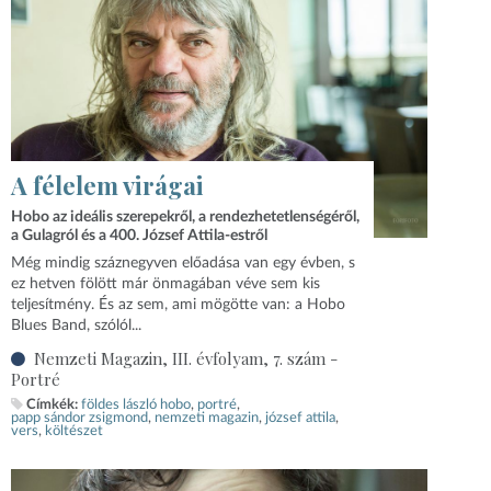
A félelem virágai
Hobo az ideális szerepekről, a rendezhetetlenségéről,
a Gulagról és a 400. József Attila-estről
Még mindig száznegyven előadása van egy évben, s
ez hetven fölött már önmagában véve sem kis
teljesítmény. És az sem, ami mögötte van: a Hobo
Blues Band, szólól...
Nemzeti Magazin, III. évfolyam, 7. szám -
Portré
Címkék:
földes lászló hobo
portré
papp sándor zsigmond
nemzeti magazin
józsef attila
vers
költészet