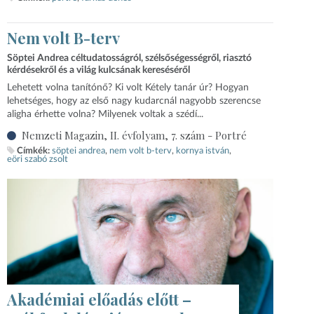
Nem volt B-terv
Söptei Andrea céltudatosságról, szélsőségességről, riasztó
kérdésekről és a világ kulcsának kereséséről
Lehetett volna tanítónő? Ki volt Kétely tanár úr? Hogyan
lehetséges, hogy az első nagy kudarcnál nagyobb szerencse
aligha érhette volna? Milyenek voltak a szédí...
Nemzeti Magazin, II. évfolyam, 7. szám - Portré
Címkék:
söptei andrea
nem volt b-terv
kornya istván
eöri szabó zsolt
Akadémiai előadás előtt –