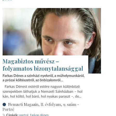
Magabiztos művész –
folyamatos bizonytalansággal
Farkas Dénes a színházi nyelvről, a műhelymunkáról,
a prózai költészetről, az önbizalomról…
Farkas Dénest estéről estére nagyon különböző
szerepekben láthatjuk a Nemzeti Színházban – hol
kán, hol költő, hol báró, hol nyakas paraszt –, de...
Nemzeti Magazin, II. évfolyam, 9. szám -
Portré
Címkék:
portré
farkas dénes