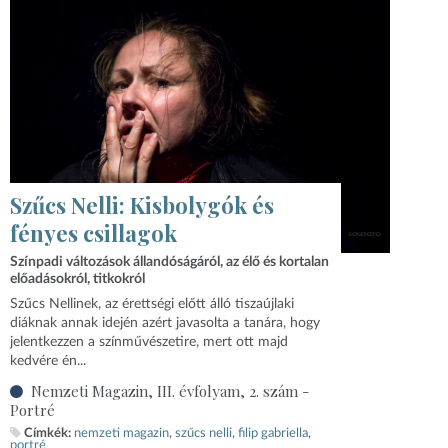
Szűcs Nelli: Kisbolygók és
fényes csillagok
Színpadi változások állandóságáról, az élő és kortalan
előadásokról, titkokról
Szűcs Nellinek, az érettségi előtt álló tiszaújlaki
diáknak annak idején azért javasolta a tanára, hogy
jelentkezzen a színművészetire, mert ott majd
kedvére én...
Nemzeti Magazin, III. évfolyam, 2. szám -
Portré
Címkék:
nemzeti magazin
szűcs nelli
filip gabriella
portré