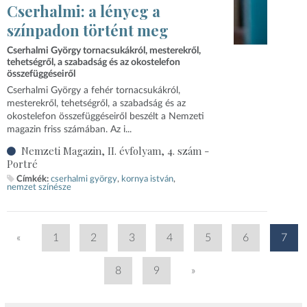
Cserhalmi: a lényeg a
színpadon történt meg
Cserhalmi György tornacsukákról, mesterekről,
tehetségről, a szabadság és az okostelefon
összefüggéseiről
Cserhalmi György a fehér tornacsukákról,
mesterekről, tehetségről, a szabadság és az
okostelefon összefüggéseiről beszélt a Nemzeti
magazin friss számában. Az i...
Nemzeti Magazin, II. évfolyam, 4. szám -
Portré
Címkék:
cserhalmi györgy
kornya istván
nemzet színésze
«
1
2
3
4
5
6
7
8
9
»