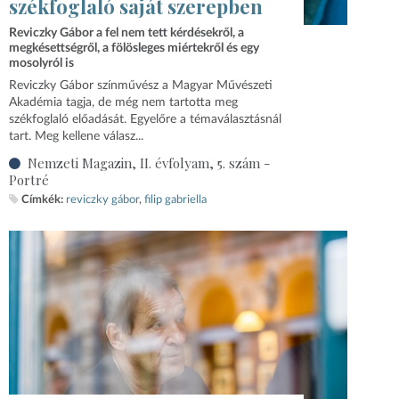
székfoglaló saját szerepben
Reviczky Gábor a fel nem tett kérdésekről, a
megkésettségről, a fölösleges miértekről és egy
mosolyról is
Reviczky Gábor színművész a Magyar Művészeti
Akadémia tagja, de még nem tartotta meg
székfoglaló előadását. Egyelőre a témaválasztásnál
tart. Meg kellene válasz...
Nemzeti Magazin, II. évfolyam, 5. szám -
Portré
Címkék:
reviczky gábor
filip gabriella