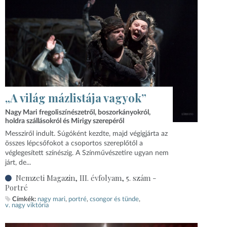
„A világ mázlistája vagyok”
Nagy Mari fregoliszínészetről, boszorkányokról,
holdra szállásokról és Mirigy szerepéről
Messziről indult. Súgóként kezdte, majd végigjárta az
összes lépcsőfokot a csoportos szereplőtől a
véglegesített színészig. A Színművészetire ugyan nem
járt, de...
Nemzeti Magazin, III. évfolyam, 5. szám -
Portré
Címkék:
nagy mari
portré
csongor és tünde
v. nagy viktória