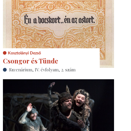
Kosztolányi Dezső
Csongor és Tünde
Szcenárium, IV. évfolyam, 2. szám