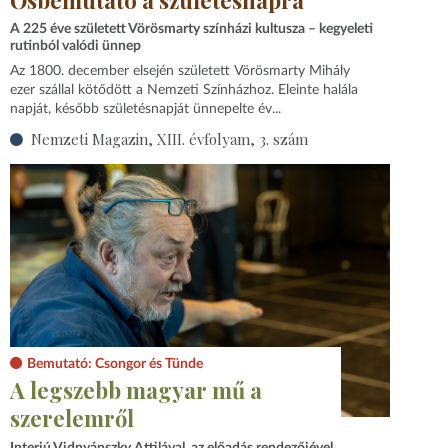
A 225 éve született Vörösmarty színházi kultusza – kegyeleti
rutinból valódi ünnep
Az 1800. december elsején született Vörösmarty Mihály
ezer szállal kötődött a Nemzeti Színházhoz. Eleinte halála
napját, később születésnapját ünnepelte év...
Nemzeti Magazin, XIII. évfolyam, 3. szám
Bemutató: Csongor és Tünde
A legszebb magyar mű a
szerelemről
Interjú Vidnyánszky Attilával, az előadás rendezőjével