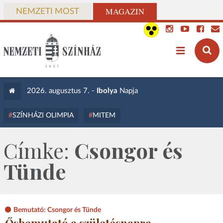
MAGAZIN
NEMZETI MOST
2026. augusztus 7. -
Ibolya
Napja
SZÍNHÁZI OLIMPIA
MITEM
Címke:
Csongor és
Tünde
Bemutató: Csongor és Tünde
Ősbemutató a születésnapra