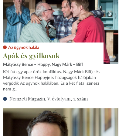
Az ügynök halála
Apák és gyilkosok
Mátyássy Bence – Happy, Nagy Márk – Biff
Két fiú egy apa: örök konfliktus. Nagy Márk Biffje és
Mátyássy Bence Happyje is hazugságok hálójában
vergődik Az ügynök halálában. És a két fiatal színész
nem g...
Nemzeti Magazin, V. évfolyam, 1. szám