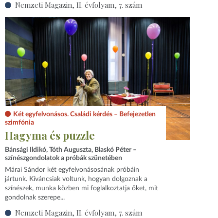
Nemzeti Magazin, II. évfolyam, 7. szám
Két egyfelvonásos. Családi kérdés – Befejezetlen
szimfónia
Hagyma és puzzle
Bánsági Ildikó, Tóth Auguszta, Blaskó Péter –
színészgondolatok a próbák szünetében
Márai Sándor két egyfelvonásosának próbáin
jártunk. Kíváncsiak voltunk, hogyan dolgoznak a
színészek, munka közben mi foglalkoztatja őket, mit
gondolnak szerepe...
Nemzeti Magazin, II. évfolyam, 7. szám