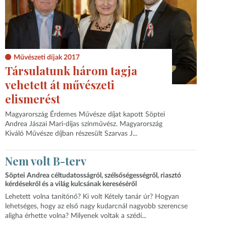
Művészeti díjak 2017
Társulatunk három tagja
vehetett át művészeti
elismerést
Magyarország Érdemes Művésze díjat kapott Söptei
Andrea Jászai Mari-díjas színművész. Magyarország
Kiváló Művésze díjban részesült Szarvas J...
Nem volt B-terv
Söptei Andrea céltudatosságról, szélsőségességről, riasztó
kérdésekről és a világ kulcsának kereséséről
Lehetett volna tanítónő? Ki volt Kétely tanár úr? Hogyan
lehetséges, hogy az első nagy kudarcnál nagyobb szerencse
aligha érhette volna? Milyenek voltak a szédí...