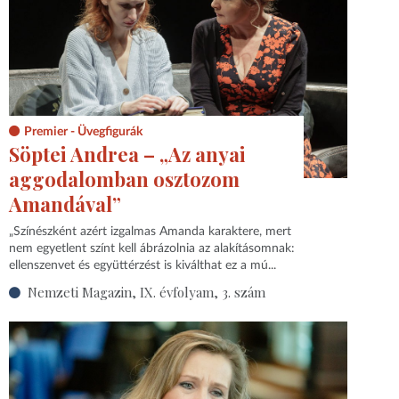
Premier - Üvegfigurák
Söptei Andrea – „Az anyai
aggodalomban osztozom
Amandával”
„Színészként azért izgalmas Amanda karaktere, mert
nem egyetlent színt kell ábrázolnia az alakításomnak:
ellenszenvet és együttérzést is kivált­hat ez a mú...
Nemzeti Magazin, IX. évfolyam, 3. szám