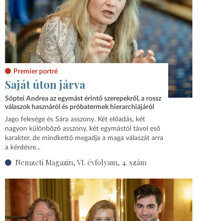
Premier portré
Saját úton járva
Söptei Andrea az egymást érintő szerepekről, a rossz
válaszok hasznáról és próbatermek hierarchiájáról
Jago felesége és Sára asszony. Két előadás, két
nagyon különböző asszony, két egymástól távol eső
karakter, de mindkettő megadja a maga válaszát arra
a kérdésre...
Nemzeti Magazin, VI. évfolyam, 4. szám