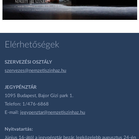
Elérhetőségek
SZERVEZÉSI OSZTÁLY
szervezes@nemzetiszinhaz.hu
JEGYPÉNZTÁR
1095 Budapest, Bajor Gizi park 1.
Telefon: 1/476-6868
E-mail:
jegypenztar@nemzetiszinhaz.hu
Nyitvatartás:
Június 16-ától a jegypénztár bezár, legközelebb augusztus 24-én