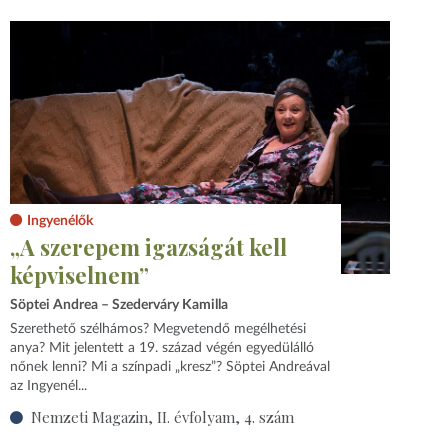
Ingyenélők
„A szerepem igazságát kell
képviselnem”
Söptei Andrea – Szederváry Kamilla
Szerethető szélhámos? Megvetendő megélhetési
anya? Mit jelentett a 19. század végén egyedülálló
nőnek lenni? Mi a színpadi „kresz”? Söptei Andreával
az Ingyenél...
Nemzeti Magazin, II. évfolyam, 4. szám