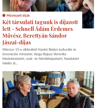
Művészeti díjak
Két társulati tagunk is díjazott
lett - Schnell Ádám Érdemes
Művész, Berettyán Sándor
Jászai-díjas
Március 15-e alklmából Hankó Balázs kulturális és
innovációs miniszter, Varga-Bajusz Veronika
felsőoktatásért, szak- és felnőttképzésért, fiatalokért
felelős ál...