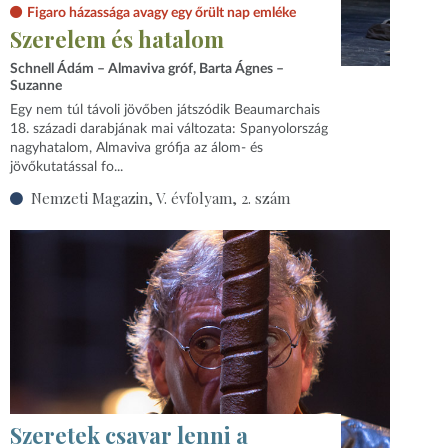
Figaro házassága avagy egy őrült nap emléke
Szerelem és hatalom
Schnell Ádám – Almaviva gróf, Barta Ágnes –
Suzanne
Egy nem túl távoli jövőben játszódik Beaumarchais
18. századi darabjának mai változata: Spanyolország
nagyhatalom, Almaviva grófja az álom- és
jövőkutatással fo...
Nemzeti Magazin, V. évfolyam, 2. szám
Szeretek csavar lenni a