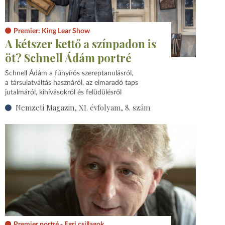
Premier: King Lear Show
A kétszer kettő a színpadon is
öt? Schnell Ádám portré
Schnell Ádám a fűnyírós szereptanulásról,
a társulatváltás hasznáról, az elmaradó taps
jutalmáról, kihívásokról és felüdülésről
Nemzeti Magazin, XI. évfolyam, 8. szám
Premier portré - Egri csillagok