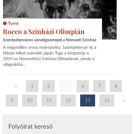
Turné
Rocco a Színházi Olimpián
Szentpéterváron vendégszerepel a Nemzeti Színház
A négymilliós orosz metropolisz, Szentpétervár és a
félezer lelket számláló japán Toga a központja a
2019-es Nemzetközi Színházi Olimpiának, amely a
világszínhá...
«
1
2
...
6
7
8
9
10
11
12
13
14
»
Folyóirat kereső