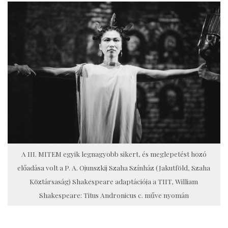
A III. MITEM egyik legnagyobb sikert, és meglepetést hozó
előadása volt a P. A. Ojunszkij Szaha Színház (Jakutföld, Szaha
Köztársaság) Shakespeare adaptációja a TIIT, William
Shakespeare: Titus Andronicus c. műve nyomán