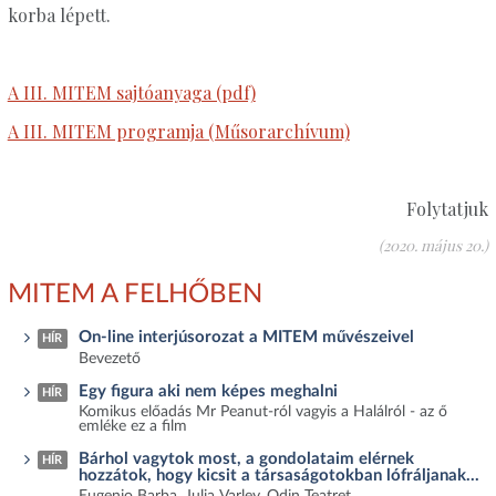
korba lépett.
A III. MITEM sajtóanyaga (pdf)
A III. MITEM programja (Műsorarchívum)
Folytatjuk
(2020. május 20.)
MITEM A FELHŐBEN
On-line interjúsorozat a MITEM művészeivel
HÍR
Bevezető
Egy figura aki nem képes meghalni
HÍR
Komikus előadás Mr Peanut-ról vagyis a Halálról - az ő
emléke ez a film
Bárhol vagytok most, a gondolataim elérnek
HÍR
hozzátok, hogy kicsit a társaságotokban lófráljanak...