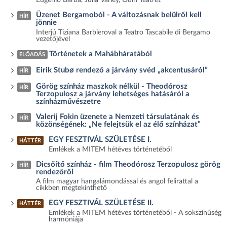
Eugenio Barba, Julia Varley, Odin Teatret
Üzenet Bergamoból - A változásnak belülről kell
HÍR
jönnie
Interjú Tiziana Barbieroval a Teatro Tascabile di Bergamo
vezetőjével
Történetek a Mahábháratából
ELŐADÁS
Eirik Stubø rendező a járvány svéd „akcentusáról”
HÍR
Görög színház maszkok nélkül - Theodórosz
HÍR
Terzopulosz a járvány lehetséges hatásáról a
színházművészetre
Valerij Fokin üzenete a Nemzeti társulatának és
HÍR
közönségének: „Ne felejtsük el az élő színházat”
EGY FESZTIVÁL SZÜLETÉSE I.
HÁTTÉR
Emlékek a MITEM hétéves történetéből
Dicsőítő színház - film Theodórosz Terzopulosz görög
HÍR
rendezőről
A film magyar hangalámondással és angol felirattal a
cikkben megtekinthető
EGY FESZTIVÁL SZÜLETÉSE II.
HÁTTÉR
Emlékek a MITEM hétéves történetéből - A sokszínűség
harmóniája