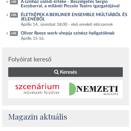
A színház valódi értéke - Beszélgetés Sergio
HÍR
Escobarral, a milánói Piccolo Teatro igazgatójával
ÉLETKÉPEK A BERLINER ENSEMBLE MÚLTJÁBÓL ÉS
HÍR
JELENÉBŐL
Április 14., szombat 18:00 - első emeleti előcsarnok
Oliver Reese work-shopja színész-hallgatóknak
HÍR
Április 15-16.
Folyóirat kereső
Keresés
Magazin aktuális