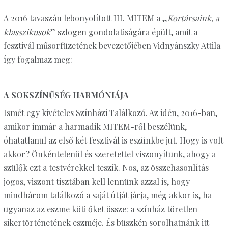
A 2016 tavaszán lebonyolított III. MITEM a „
Kortársaink, a
klasszikusok
” szlogen gondolatiságára épült, amit a
fesztivál műsorfüzetének bevezetőjében Vidnyánszky Attila
így fogalmaz meg:
A SOKSZÍNŰSÉG HARMÓNIÁJA
Ismét egy kivételes Színházi Találkozó. Az idén, 2016-ban,
amikor immár a harmadik MITEM-ről beszélünk,
óhatatlanul az első két fesztivál is eszünkbe jut. Hogy is volt
akkor? Önkéntelenül és szeretettel viszonyítunk, ahogy a
szülők ezt a testvérekkel teszik. Nos, az összehasonlítás
jogos, viszont tisztában kell lennünk azzal is, hogy
mindhárom találkozó a saját útját járja, még akkor is, ha
ugyanaz az eszme köti őket össze: a színház töretlen
sikertörténetének eszméje. És büszkén sorolhatnánk itt