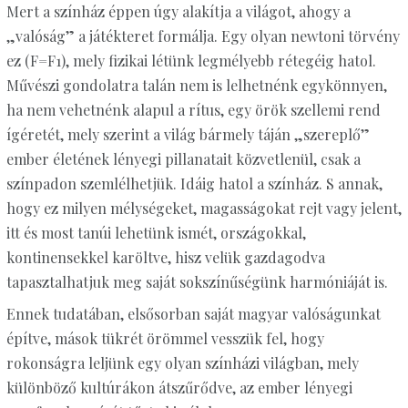
Mert a színház éppen úgy alakítja a világot, ahogy a
„valóság” a játékteret formálja. Egy olyan newtoni törvény
ez (F=F1), mely fizikai létünk legmélyebb rétegéig hatol.
Művészi gondolatra talán nem is lelhetnénk egykönnyen,
ha nem vehetnénk alapul a rítus, egy örök szellemi rend
ígéretét, mely szerint a világ bármely táján „szereplő”
ember életének lényegi pillanatait közvetlenül, csak a
színpadon szemlélhetjük. Idáig hatol a színház. S annak,
hogy ez milyen mélységeket, magasságokat rejt vagy jelent,
itt és most tanúi lehetünk ismét, országokkal,
kontinensekkel karöltve, hisz velük gazdagodva
tapasztalhatjuk meg saját sokszínűségünk harmóniáját is.
Ennek tudatában, elsősorban saját magyar valóságunkat
építve, mások tükrét örömmel vesszük fel, hogy
rokonságra leljünk egy olyan színházi világban, mely
különböző kultúrákon átszűrődve, az ember lényegi