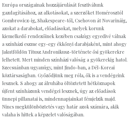
Európa országainak hozzájárulását fesztiválunk
gazdagításához, az alkotásokat, a szerzőket Homérosztól
Gombrowicz-ig, Shakespeare-től, Csehovon át Novarináig,
azokat a darabokat, előadásokat, melyek korunk
kiemelkedő rendezőinek kezében csakúgy egyedivé válnak
a színházi eszme egy-egy ékkőnyi darabjaként, mint ahogy
Jakutföldön Titusz Andronikusz-története ősi gyökerekre
lelhetett. Mert minden színházi valóság a gyökerekig hatol.
Szecsuánban ugyanúgy, mint Jindo-ban, a Dél-Koreai
köztársaságban. Győződjünk meg róla, ők is a vendégeink
lesznek. S ahogy az álruhába öltöztetett hétköznapok
újfent színházunk vendégei lesznek, úgy az előadások
ünnepi pillanatai is, mindennapjainkat fémjelzik majd.
Nincs megkülönböztetés vagy határ azok számára, akik
valaha is hittek a képzelet valóságában.