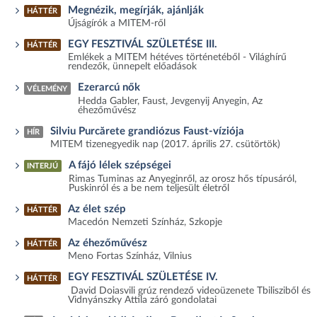
Megnézik, megírják, ajánlják
HÁTTÉR
Újságírók a MITEM-ről
EGY FESZTIVÁL SZÜLETÉSE III.
HÁTTÉR
Emlékek a MITEM hétéves történetéből - Világhírű
rendezők, ünnepelt előadások
Ezerarcú nők
VÉLEMÉNY
Hedda Gabler, Faust, Jevgenyij Anyegin, Az
éhezőművész
Silviu Purcărete grandiózus Faust-víziója
HÍR
MITEM tizenegyedik nap (2017. április 27. csütörtök)
A fájó lélek szépségei
INTERJÚ
Rimas Tuminas az Anyeginről, az orosz hős típusáról,
Puskinról és a be nem teljesült életről
Az élet szép
HÁTTÉR
Macedón Nemzeti Színház, Szkopje
Az éhezőművész
HÁTTÉR
Meno Fortas Színház, Vilnius
EGY FESZTIVÁL SZÜLETÉSE IV.
HÁTTÉR
David Doiasvili grúz rendező videoüzenete Tbilisziből és
Vidnyánszky Attila záró gondolatai