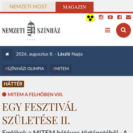
MAGAZIN
NEMZETI MOST
2026. augusztus 8. -
László
Napja
SZÍNHÁZI OLIMPIA
MITEM
HÁTTÉR
MITEM A FELHŐBEN VIII.
EGY FESZTIVÁL
SZÜLETÉSE II.
Emlékek a MITEM hétéves történetéből - A