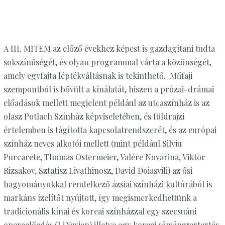
A III. MITEM az előző évekhez képest is gazdagítani tudta
sokszínűségét, és olyan programmal várta a közönségét,
amely egyfajta léptékváltásnak is tekinthető. Műfaji
szempontból is bővült a kínálatát, hiszen a prózai-drámai
előadások mellett megjelent például az utcaszínház is az
olasz Potlach Színház képviseletében, és földrajzi
értelemben is tágította kapcsolatrendszerét, és az európai
színház neves alkotói mellett (mint például Silviu
Purcarete, Thomas Ostermeier, Valére Novarina, Viktor
Rizsakov, Sztatisz Livathinosz, David Doiasvili) az ősi
hagyományokkal rendelkező ázsiai színházi kultúrából is
markáns ízelítőt nyújtott, így megismerkedhettünk a
tradicionális kínai és koreai színházzal egy szecsuáni
operaelőadás (Li Yaxian) illetve egy koreai sámánszertartás