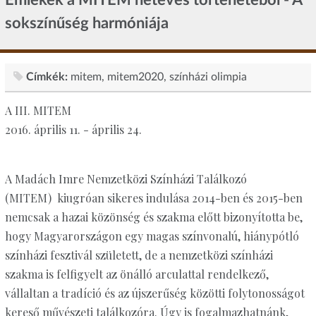
sokszínűség harmóniája
Címkék:
mitem
mitem2020
színházi olimpia
A III. MITEM
2016. április 11. - április 24.
A Madách Imre Nemzetközi Színházi Találkozó
(MITEM) kiugróan sikeres indulása 2014-ben és 2015-ben
nemcsak a hazai közönség és szakma előtt bizonyította be,
hogy Magyarországon egy magas színvonalú, hiánypótló
színházi fesztivál született, de a nemzetközi színházi
szakma is felfigyelt az önálló arculattal rendelkező,
vállaltan a tradíció és az újszerűség közötti folytonosságot
kereső művészeti találkozóra. Úgy is fogalmazhatnánk,