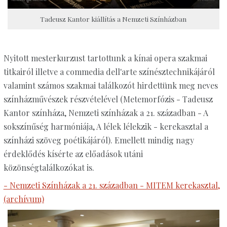
Tadeusz Kantor kiállítás a Nemzeti Színházban
Nyitott mesterkurzust tartottunk a kínai opera szakmai
titkairól illetve a commedia dell'arte színésztechnikájáról
valamint számos szakmai találkozót hirdettünk meg neves
színházművészek részvételével (Metemorfózis - Tadeusz
Kantor színháza, Nemzeti színházak a 21. században - A
sokszínűség harmóniája, A lélek lélekzik - kerekasztal a
színházi szöveg poétikájáról). Emellett mindig nagy
érdeklődés kísérte az előadások utáni
közönségtalálkozókat is.
- Nemzeti Színházak a 21. században - MITEM kerekasztal,
(archívum)