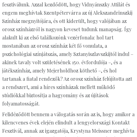
fesztiválunk. Azzal kezdődött, hogy Vidnyánszky Attilát és
engem meghívtak Szentpétervárra az új Alekszandrinszkij
Színház megnyitójára, és ott kiderült, hogy valójában az
orosz színházról is nagyon keveset tudunk manapság. Így
alakult ki az első találkozónk vezérfonala: hol tart
mostanában az orosz színház két fő vonulata, a
pszichológiai színjátszás, amely Sztanyiszlavszkijtól indul –
akinek tavaly volt születésének 150. évfordulója –, és a
játékszínház, amely Mejerholdhoz köthető –, és hol
tartanak a fiatal rendezők? Az orosz színház felújította azt
a rendszert, ami a híres színházak mellett működő
stúdiókkal biztosítja a hagyomány és az újítások
folyamatosságát.
Felidéződött bennem a válogatás során az is, hogy amikor a
kilencvenes évek elején elindult a lengyelországi Kontakt
Fesztivál, annak az igazgatója, Krystyna Meissner meghívta