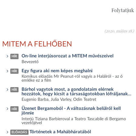
Folytatjuk
(2020. május 18.)
MITEM A FELHŐBEN
On-line interjúsorozat a MITEM művészeivel
HÍR
Bevezető
Egy figura aki nem képes meghalni
HÍR
Komikus előadás Mr Peanut-ról vagyis a Halálról - az ő
emléke ez a film
Bárhol vagytok most, a gondolataim elérnek
HÍR
hozzátok, hogy kicsit a társaságotokban lófráljanak...
Eugenio Barba, Julia Varley, Odin Teatret
Üzenet Bergamoból - A változásnak belülről kell
HÍR
jönnie
Interjú Tiziana Barbieroval a Teatro Tascabile di Bergamo
vezetőjével
Történetek a Mahábháratából
ELŐADÁS