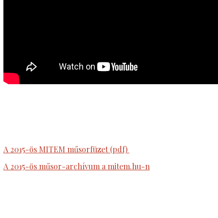
A 2015-ös MITEM műsorfüzet (pdf)
A 2015-ös műsor-archívum a mitem.hu-n