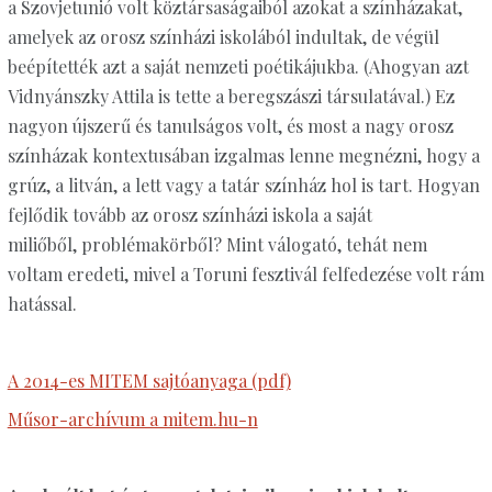
a Szovjetunió volt köztársaságaiból azokat a színházakat,
amelyek az orosz színházi iskolából indultak, de végül
beépítették azt a saját nemzeti poétikájukba. (Ahogyan azt
Vidnyánszky Attila is tette a beregszászi társulatával.) Ez
nagyon újszerű és tanulságos volt, és most a nagy orosz
színházak kontextusában izgalmas lenne megnézni, hogy a
grúz, a litván, a lett vagy a tatár színház hol is tart. Hogyan
fejlődik tovább az orosz színházi iskola a saját
miliőből, problémakörből? Mint válogató, tehát nem
voltam eredeti, mivel a Toruni fesztivál felfedezése volt rám
hatással.
A 2014-es MITEM sajtóanyaga (pdf)
Műsor-archívum a mitem.hu-n