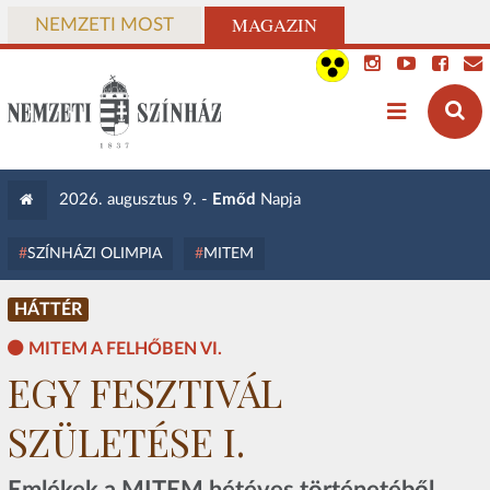
MAGAZIN
NEMZETI MOST
2026. augusztus 9. -
Emőd
Napja
SZÍNHÁZI OLIMPIA
MITEM
HÁTTÉR
MITEM A FELHŐBEN VI.
EGY FESZTIVÁL
SZÜLETÉSE I.
Emlékek a MITEM hétéves történetéből