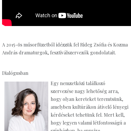
A 2015-ös műsorfüzetből idézzük fel Rideg Zsófia és Kozma
András dramaturgok, fesztiválszervezők gondolatait.
Dialógusban
Egy nemzetközi találkozó
szervezése nagy lehetőség arra,
hogy olyan kereteket teremtsünk,
amelyben kultúrákon átívelő lényegi
kérdéseket tehetünk fel. Mert kell,
hogy legyen valami létfontosságú a
színházban, ha ennyire