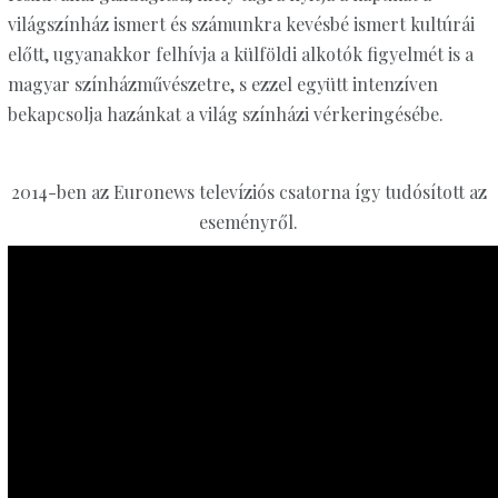
világszínház ismert és számunkra kevésbé ismert kultúrái
előtt, ugyanakkor felhívja a külföldi alkotók figyelmét is a
magyar színházművészetre, s ezzel együtt intenzíven
bekapcsolja hazánkat a világ színházi vérkeringésébe.
2014-ben az Euronews televíziós csatorna így tudósított az
eseményről.