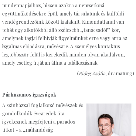
mindennapjaihoz, hiszen azokra a nemzetközi
együttműködésekre épül, amely társulatunk és külföldi
vendégrendezőink között kialakult. Kimondatlanul van
tehát egy alkotókból álló szélesebb „tanácsadói” kör,
amelynek tagjai felhívják figyelmünket erre vagy arra az
izgalmas előadásra, művészre. A személyes kontaktus
legtöbbször felül is kerekedik minden olyan akadályon,
amely esetleg útjában állna a találkozásnak.
(
Rideg Zsófia
, dramaturg)
Párhuzamos igazságok
A színházzal foglalkozó művészek és
gondolkodók évezredek óta
igyekeznek megfejteni a paradox
titkot - a „múlandóság