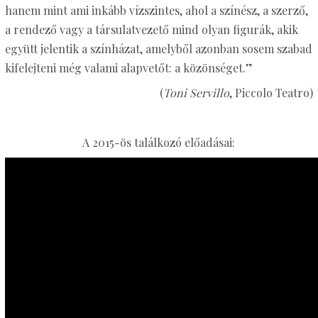
hanem mint ami inkább vízszintes, ahol a színész, a szerző,
a rendező vagy a társulatvezető mind olyan figurák, akik
együtt jelentik a színházat, amelyből azonban sosem szabad
kifelejteni még valami alapvetőt: a közönséget.”
(
Toni Servillo
, Piccolo Teatro)
A 2015-ös találkozó előadásai: