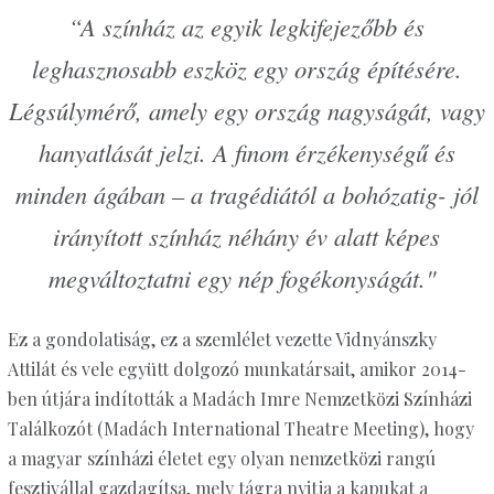
“A színház az egyik legkifejezőbb és
leghasznosabb eszköz egy ország építésére.
Légsúlymérő, amely egy ország nagyságát, vagy
hanyatlását jelzi. A finom érzékenységű és
minden ágában – a tragédiától a bohózatig- jól
irányított színház néhány év alatt képes
megváltoztatni egy nép fogékonyságát."
Ez a gondolatiság, ez a szemlélet vezette Vidnyánszky
Attilát és vele együtt dolgozó munkatársait, amikor 2014-
ben útjára indították a Madách Imre Nemzetközi Színházi
Találkozót (Madách International Theatre Meeting), hogy
a magyar színházi életet egy olyan nemzetközi rangú
fesztivállal gazdagítsa, mely tágra nyitja a kapukat a