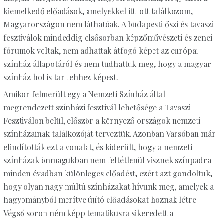
kiemelkedő előadások, amelyekkel itt-ott találkozom,
Magyarországon nem láthatóak. A budapesti őszi és tavaszi
fesztiválok mindeddig elsősorban képzőművészeti és zenei
fórumok voltak, nem adhattak átfogó képet az európai
színház állapotáról és nem tudhattuk meg, hogy a magyar
színház hol is tart ehhez képest.
Amikor felmerült egy a Nemzeti Színház által
megrendezett színházi fesztivál lehetősége a Tavaszi
Fesztiválon belül, először a környező országok nemzeti
színházainak találkozóját terveztük. Azonban Varsóban már
elindították ezt a vonalat, és kiderült, hogy a nemzeti
színházak önmagukban nem feltétlenül visznek színpadra
minden évadban különleges előadést, ezért azt gondoltuk,
hogy olyan nagy múltú színházakat hívunk meg, amelyek a
hagyományból merítve újító előadásokat hoznak létre.
Végső soron némiképp tematikusra sikeredett a