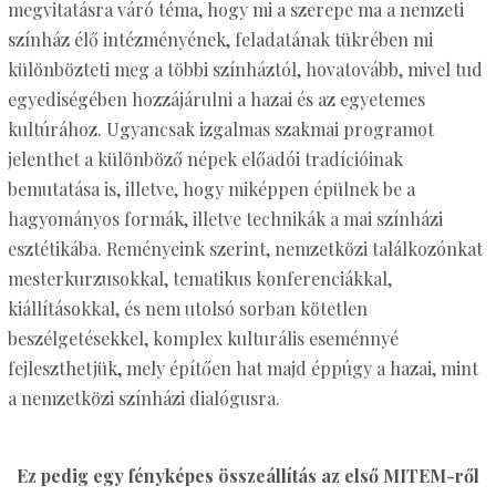
megvitatásra váró téma, hogy mi a szerepe ma a nemzeti
színház élő intézményének, feladatának tükrében mi
különbözteti meg a többi színháztól, hovatovább, mivel tud
egyediségében hozzájárulni a hazai és az egyetemes
kultúrához. Ugyancsak izgalmas szakmai programot
jelenthet a különböző népek előadói tradícióinak
bemutatása is, illetve, hogy miképpen épülnek be a
hagyományos formák, illetve technikák a mai színházi
esztétikába. Reményeink szerint, nemzetközi találkozónkat
mesterkurzusokkal, tematikus konferenciákkal,
kiállításokkal, és nem utolsó sorban kötetlen
beszélgetésekkel, komplex kulturális eseménnyé
fejleszthetjük, mely építően hat majd éppúgy a hazai, mint
a nemzetközi színházi dialógusra.
Ez pedig egy fényképes összeállítás az első MITEM-ről