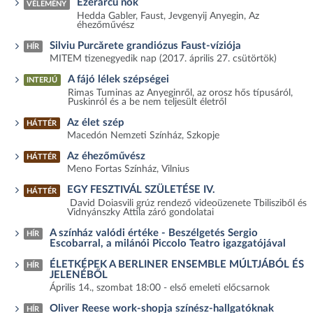
Ezerarcú nők
VÉLEMÉNY
Hedda Gabler, Faust, Jevgenyij Anyegin, Az
éhezőművész
Silviu Purcărete grandiózus Faust-víziója
HÍR
MITEM tizenegyedik nap (2017. április 27. csütörtök)
A fájó lélek szépségei
INTERJÚ
Rimas Tuminas az Anyeginről, az orosz hős típusáról,
Puskinról és a be nem teljesült életről
Az élet szép
HÁTTÉR
Macedón Nemzeti Színház, Szkopje
Az éhezőművész
HÁTTÉR
Meno Fortas Színház, Vilnius
EGY FESZTIVÁL SZÜLETÉSE IV.
HÁTTÉR
David Doiasvili grúz rendező videoüzenete Tbilisziből és
Vidnyánszky Attila záró gondolatai
A színház valódi értéke - Beszélgetés Sergio
HÍR
Escobarral, a milánói Piccolo Teatro igazgatójával
ÉLETKÉPEK A BERLINER ENSEMBLE MÚLTJÁBÓL ÉS
HÍR
JELENÉBŐL
Április 14., szombat 18:00 - első emeleti előcsarnok
Oliver Reese work-shopja színész-hallgatóknak
HÍR