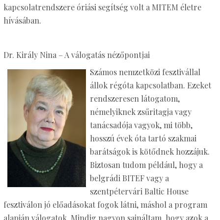
kapcsolatrendszere óriási segítség volt a MITEM életre
hívásában.
Dr. Király Nina – A válogatás nézőpontjai
Számos nemzetközi fesztivállal
állok régóta kapcsolatban. Ezeket
rendszeresen látogatom,
némelyiknek zsűritagja vagy
tanácsadója vagyok, mi több,
hosszú évek óta tartó szakmai
barátságok is kötődnek hozzájuk.
Biztosan tudom például, hogy a
belgrádi BITEF vagy a
szentpétervári Baltic House
fesztiválon jó előadásokat fogok látni, máshol a program
alapján válogatok. Mindig nagyon sajnáltam, hogy azok a