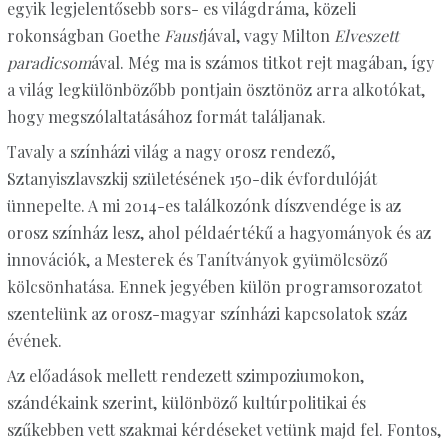
egyik legjelentősebb sors- es világdráma, közeli
rokonságban Goethe
Faust
jával, vagy Milton
Elveszett
paradicsom
ával. Még ma is számos titkot rejt magában, így
a világ legkülönbözőbb pontjain ösztönöz arra alkotókat,
hogy megszólaltatásához formát találjanak.
Tavaly a színházi világ a nagy orosz rendező,
Sztanyiszlavszkij születésének 150-dik évfordulóját
ünnepelte. A mi 2014-es találkozónk díszvendége is az
orosz színház lesz, ahol példaértékű a hagyományok és az
innovációk, a Mesterek és Tanítványok gyümölcsöző
kölcsönhatása. Ennek jegyében külön programsorozatot
szentelünk az orosz-magyar színházi kapcsolatok száz
évének.
Az előadások mellett rendezett szimpoziumokon,
szándékaink szerint, különböző kultúrpolitikai és
szűkebben vett szakmai kérdéseket vetünk majd fel. Fontos,