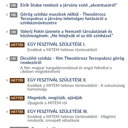
Eirik Stubø rendező a járvány svéd „akcentusáról”
HÍR
Görög színház maszkok nélkül - Theodórosz
HÍR
Terzopulosz a járvány lehetséges hatásáról a
színházművészetre
Valerij Fokin üzenete a Nemzeti társulatának és
HÍR
közönségének: „Ne felejtsük el az élő színházat”
EGY FESZTIVÁL SZÜLETÉSE I.
HÁTTÉR
Emlékek a MITEM hétéves történetéből
Dicsőítő színház - film Theodórosz Terzopulosz görög
HÍR
rendezőről
A film magyar hangalámondással és angol felirattal a
cikkben megtekinthető
EGY FESZTIVÁL SZÜLETÉSE II.
HÁTTÉR
Emlékek a MITEM hétéves történetéből - A sokszínűség
harmóniája
Megnézik, megírják, ajánlják
HÁTTÉR
Újságírók a MITEM-ről
EGY FESZTIVÁL SZÜLETÉSE III.
HÁTTÉR
Emlékek a MITEM hétéves történetéből - Világhírű
rendezők, ünnepelt előadások