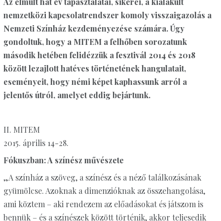
Az elmúlt hat év tapasztalatai, sikerei, a kialakult
nemzetközi kapcsolatrendszer komoly visszaigazolás a
Nemzeti Színház kezdeményezése számára. Úgy
gondoltuk, hogy a MITEM a felhőben sorozatunk
második hetében felidézzük a fesztivál 2014 és 2018
között lezajlott hatéves történetének hangulatait,
eseményeit, hogy némi képet kaphassunk arról a
jelentős útról, amelyet eddig bejártunk.
II. MITEM
2015. április 14-28.
Fókuszban: A színész művészete
„A színház a szöveg, a színész és a néző találkozásának
gyümölcse. Azoknak a dimenzióknak az összehangolása,
ami köztem – aki rendezem az előadásokat és játszom is
bennük – és a színészek között történik, akkor teljesedik