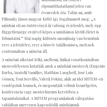
elpusztíthatatlanul jelen van
évezredek óta. Talán az, amit
Pilinszky János magyar költő így fogalmazott meg: „A
színház olyan öntörvényű új valóság és jelenlét, mely épp
függetlensége erejével képes a színházon kívüli életet is
fölmutatni.” Mai napig különös szomjúság van bennünk
erre a jelenlétre, erre a húsvér találkozásra, melynek
centrumában a színész áll.
A színészi alkotást lelki, szellemi, fizikai vonatkozásában
szenvedélyesen kutatják azok a színházi mesterek (Eugenio
Barba, Anatolij Vasziljev, Matthias Langhoff, José Luis
Gómez, Toni Servillo, Valerij Fokin), akik az idei MITEM-en
vendégeink lesznek, és megosztják velünk beszélgetés,
konferencia vagy mesterkurzus keretében a
tapasztalataikat. A MITEM programjainak válogatása
valójában szervesen kapcsolódik színházunk