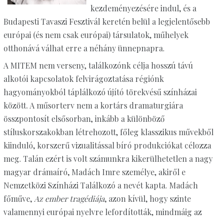
kezdeményezésére indul, és a
Budapesti Tavaszi Fesztivál keretén belül a legjelentősebb
európai (és nem csak európai) társulatok, műhelyek
otthonává válhat erre a néhány ünnepnapra.
A MITEM nem verseny, találkozónk célja hosszú távú
alkotói kapcsolatok felvirágoztatása régiónk
hagyományokból táplálkozó újító törekvésű színházai
között. A műsorterv nem a kortárs dramaturgiára
összpontosít elsősorban, inkább a különböző
stíluskorszakokban létrehozott, főleg klasszikus művekből
kiinduló, korszerű vizualitással bíró produkciókat célozza
meg. Talán ezért is volt számunkra kikerülhetetlen a nagy
magyar drámaíró, Madách Imre személye, akiről e
Nemzetközi Színházi Találkozó a nevét kapta. Madách
főműve,
Az ember tragédiája
, azon kívül, hogy szinte
valamennyi európai nyelvre lefordították, mindmáig az