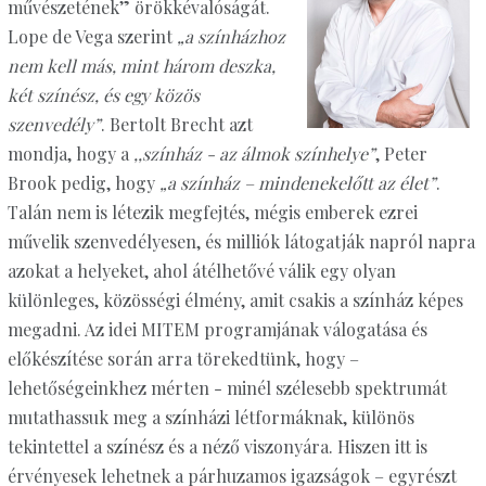
művészetének” örökkévalóságát.
Lope de Vega szerint
„a színházhoz
nem kell más, mint három deszka,
két színész, és egy közös
szenvedély”
. Bertolt Brecht azt
mondja, hogy a
,,színház - az álmok színhelye”
, Peter
Brook pedig, hogy
„a színház – mindenekelőtt az élet”
.
Talán nem is létezik megfejtés, mégis emberek ezrei
művelik szenvedélyesen, és milliók látogatják napról napra
azokat a helyeket, ahol átélhetővé válik egy olyan
különleges, közösségi élmény, amit csakis a színház képes
megadni. Az idei MITEM programjának válogatása és
előkészítése során arra törekedtünk, hogy –
lehetőségeinkhez mérten - minél szélesebb spektrumát
mutathassuk meg a színházi létformáknak, különös
tekintettel a színész és a néző viszonyára. Hiszen itt is
érvényesek lehetnek a párhuzamos igazságok – egyrészt