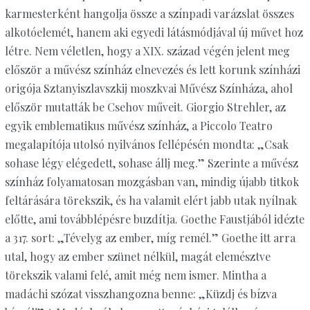
karmesterként hangolja össze a színpadi varázslat összes
alkotóelemét, hanem aki egyedi látásmódjával új művet hoz
létre. Nem véletlen, hogy a XIX. század végén jelent meg
először a művész színház elnevezés és lett korunk színházi
origója Sztanyiszlavszkij moszkvai Művész Színháza, ahol
először mutatták be Csehov műveit. Giorgio Strehler, az
egyik emblematikus művész színház, a Piccolo Teatro
megalapítója utolsó nyilvános fellépésén mondta: „Csak
sohase légy elégedett, sohase állj meg.” Szerinte a művész
színház folyamatosan mozgásban van, mindig újabb titkok
feltárására törekszik, és ha valamit elért jabb utak nyílnak
előtte, ami továbblépésre buzdítja. Goethe Faustjából idézte
a 317. sort: „Tévelyg az ember, míg remél.” Goethe itt arra
utal, hogy az ember szünet nélkül, magát elemésztve
törekszik valami felé, amit még nem ismer. Mintha a
madáchi szózat visszhangozna benne: „Küzdj és bízva