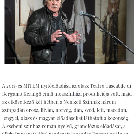
A 2017-es MITEM nyitóelőadása az olasz Teatro Tascabile di
Bergamo Keringő című utcaszínházi produkciója volt, majd
az elkövetkező két hétben a Nemzeti Színház három
színpadán orosz, litván, norvég, dán, svéd, lett, macedón,
lengyel, olasz és magyar előadásokat láthatott a közönség.
A szebeni színház román nyelvű, grandiózus előadását, a