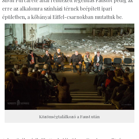
Silviu Purcarete által rendezett legendás Faustot pedig az
erre az alkalomra színházi térnek beépített ipari
épületben, a kőbányai Eiffel-csarnokban mutattuk be.
Közönségtalálkozó a Faust után