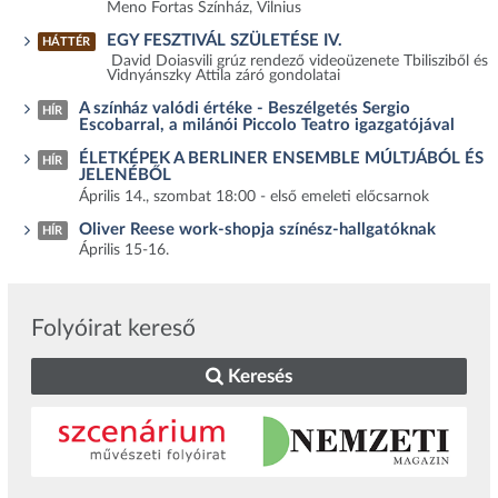
Meno Fortas Színház, Vilnius
EGY FESZTIVÁL SZÜLETÉSE IV.
HÁTTÉR
David Doiasvili grúz rendező videoüzenete Tbilisziből és
Vidnyánszky Attila záró gondolatai
A színház valódi értéke - Beszélgetés Sergio
HÍR
Escobarral, a milánói Piccolo Teatro igazgatójával
ÉLETKÉPEK A BERLINER ENSEMBLE MÚLTJÁBÓL ÉS
HÍR
JELENÉBŐL
Április 14., szombat 18:00 - első emeleti előcsarnok
Oliver Reese work-shopja színész-hallgatóknak
HÍR
Április 15-16.
Folyóirat kereső
Keresés