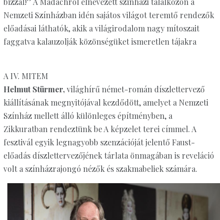
bízzál!” A Madáchról elnevezett színházi találkozón a
Nemzeti Színházban idén sajátos világot teremtő rendezők
előadásai láthatók, akik a világirodalom nagy mítoszait
faggatva kalauzolják közönségüket ismeretlen tájakra
A IV. MITEM
Helmut Stürmer,
világhírű német-román díszlettervező
kiállításának megnyitójával kezdődött, amelyet a Nemzeti
Színház mellett álló különleges építményben, a
Zikkuratban rendeztünk be A képzelet terei címmel. A
fesztivál egyik legnagyobb szenzációját jelentő Faust-
előadás díszlettervezőjének tárlata önmagában is reveláció
volt a színházrajongó nézők és szakmabeliek számára.