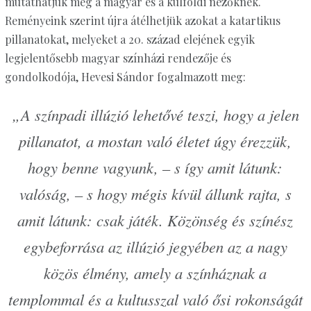
mutathatjuk meg a magyar és a külföldi nézőknek.
Reményeink szerint újra átélhetjük azokat a katartikus
pillanatokat, melyeket a 20. század elejének egyik
legjelentősebb magyar színházi rendezője és
gondolkodója, Hevesi Sándor fogalmazott meg:
„A színpadi illúzió lehetővé teszi, hogy a jelen
pillanatot, a mostan való életet úgy érezzük,
hogy benne vagyunk, – s így amit látunk:
valóság, – s hogy mégis kívül állunk rajta, s
amit látunk: csak játék. Közönség és színész
egybeforrása az illúzió jegyében az a nagy
közös élmény, amely a színháznak a
templommal és a kultusszal való ősi rokonságát