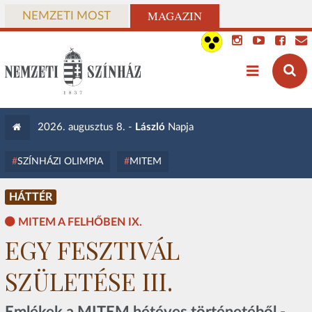
MAGAZIN
NEMZETI MOST
2026. augusztus 8. -
László
Napja
SZÍNHÁZI OLIMPIA
MITEM
HÁTTÉR
MITEM A FELHŐBEN IX.
EGY FESZTIVÁL
SZÜLETÉSE III.
Emlékek a MITEM hétéves történetéből -