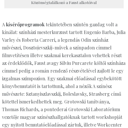
Közönségtalálkozó a Faust alkotóival
A
kísérőprogramok
tekintetében szintén gazdag volt a
kínálat: színházi mesterkurzust tartott Eugenio Barba, Julia
Varley és Roberta Carreri, a legendás Odin színház
művészei, Dosztojevszkij-művek a színpadon címmel
filmvetítésen illetve szakmai kerekasztalon vehettek részt
az érdeklődők, Faust avagy Silviu Purcarete költői színháza
címmel pedig a román rendező részvételével zajlott le egy
izgalmas szimpozion. Egy szakmai előadással egybekötött
könyvbemutatót is tartottunk, ahol a nézők A színész
művészete: Sztanyiszlavszkij, Boleslavsky, Strasberg című
kötettel ismerkedhettek meg. Grotowski tanítványa,
Thomas Richards, a pontederai Grotowski Laboratórium
vezetője magyar színészhallgatóknak tartott workshopját
egy nyitott bemutatóelőadással zártuk, illetve Workcenter