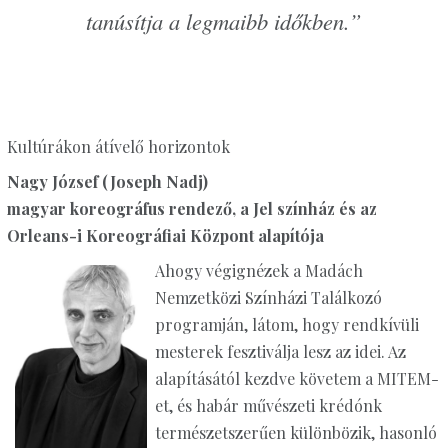
tanúsítja a legmaibb időkben.”
Kultúrákon átívelő horizontok
Nagy József (Joseph Nadj)
magyar koreográfus rendező, a Jel színház és az
Orleans-i Koreográfiai Központ alapítója
Ahogy végignézek a Madách
Nemzetközi Színházi Találkozó
programján, látom, hogy rendkívüli
mesterek fesztiválja lesz az idei. Az
alapításától kezdve követem a MITEM-
et, és habár művészeti krédónk
természetszerűen különbözik, hasonló