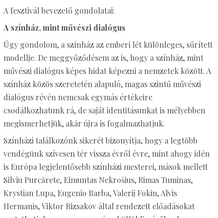
A fesztivál bevezető gondolatai:
A színház, mint művészi dialógus
Úgy gondolom, a színház az emberi lét különleges, sűrített
modellje. De meggyőződésem az is, hogy a színház, mint
művészi dialógus képes hidat képezni a nemzetek között. A
színház közös szeretetén alapuló, magas szintű művészi
dialógus révén nemcsak egymás értékeire
csodálkozhatunk rá, de saját identitásunkat is mélyebben
megismerhetjük, akár újra is fogalmazhatjuk.
Színházi találkozónk sikerét bizonyítja, hogy a legtöbb
vendégünk szívesen tér vissza évről évre, mint ahogy idén
is Európa legjelentősebb színházi mesterei, mások mellett
Silviu Purcărete, Eimuntas Nekrošius, Rimas Tuminas,
Krystian Lupa, Eugenio Barba, Valerij Fokin, Alvis
Hermanis, Viktor Rizsakov által rendezett előadásokat