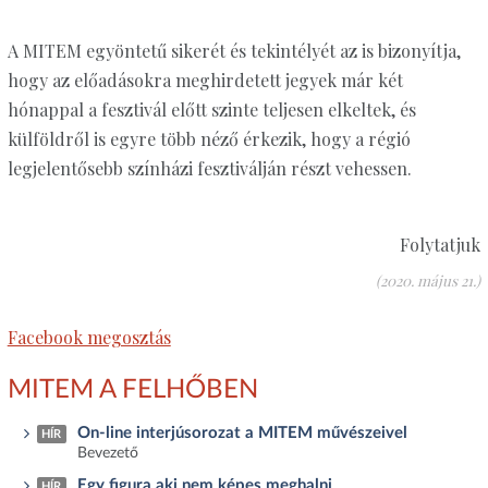
A MITEM egyöntetű sikerét és tekintélyét az is bizonyítja,
hogy az előadásokra meghirdetett jegyek már két
hónappal a fesztivál előtt szinte teljesen elkeltek, és
külföldről is egyre több néző érkezik, hogy a régió
legjelentősebb színházi fesztiválján részt vehessen.
Folytatjuk
(2020. május 21.)
Facebook megosztás
MITEM A FELHŐBEN
On-line interjúsorozat a MITEM művészeivel
HÍR
Bevezető
Egy figura aki nem képes meghalni
HÍR