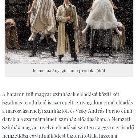
Jelenet az Anyegin című produkcióból
A határon túli magyar színházak előadásai közül két
izgalmas produkció is szerepelt: A nyugalom című előadás
a marosvásárhelyi színháztól, és Visky András Pornó című
darabja a szatmárnémeti színház előadásában. A Nemzeti
Színház magyar nyelvű előadásai szintén az egyre erősödő
nemzetközi együttműködést bizonyították, hiszen a