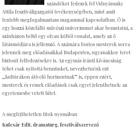
szándékot fedezek fel Vidnyánszky
Attila fesztiváligazgatói tevékenységében, mint amit
fentebb megfogalmaztam magammal kapcsolatban. Ő is
egy hozzá közelálló művészi univerzumot akar bemutatni, a
színházon belül egy olyan költői vonalat, amely az ő
látásmódjára is jellemző. A számára fontos mesterek sorra
jelennek meg előadásaikkal Budapesten, ugyanakkor teret
biztosít felfedezésekre is. Az egymás iránti kíváncsiság
tehet csak nyitottá bennünket, nevezhetnénk ezt
„kultúrákon átívelő horizontnak” is, éppen ezért,
mesterek és remek előadások csak egyet jelenthetnek: az
egyetemesbe vetett hitet.
A megfejthetetlen titok nyomában
Kulcsár Edit, dramaturg, fesztiválszervező