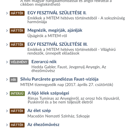
A film magyar hangalámondással és angol felirattal a
cikkben megtekinthető
EGY FESZTIVÁL SZÜLETÉSE II.
HÁTTÉR
Emlékek a MITEM hétéves történetéből - A sokszínűség
harmóniája
Megnézik, megírják, ajánlják
HÁTTÉR
Újságírók a MITEM-ről
EGY FESZTIVÁL SZÜLETÉSE III.
HÁTTÉR
Emlékek a MITEM hétéves történetéből - Világhírű
rendezők, ünnepelt előadások
Ezerarcú nők
VÉLEMÉNY
Hedda Gabler, Faust, Jevgenyij Anyegin, Az
éhezőművész
Silviu Purcărete grandiózus Faust-víziója
HÍR
MITEM tizenegyedik nap (2017. április 27. csütörtök)
A fájó lélek szépségei
INTERJÚ
Rimas Tuminas az Anyeginről, az orosz hős típusáról,
Puskinról és a be nem teljesült életről
Az élet szép
HÁTTÉR
Macedón Nemzeti Színház, Szkopje
Az éhezőművész
HÁTTÉR