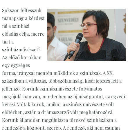
Sokszor feltesszük
manapság a kérdést
mi a színházi
előadás célja, merre
tart a
színházművészet?
Az előző korokban
egy egységes
forma, irányzat mentén működtek a színházak. A XX.
században a változás, többszólamúság, kísérletezés lett a
jellemző. Korunk színházművészete folyamatos
megújulásban van, mindenben az új nézőpontot, az egyedit
keresi. Voltak korok, amikor a színész művészete volt
előtérben, aztán a drámaszerző vált meghatározóvá.
Korunk állandóan megújulásra törekvő színházában a
rendezőé a központi szerep. A rendező, aki nem csupán