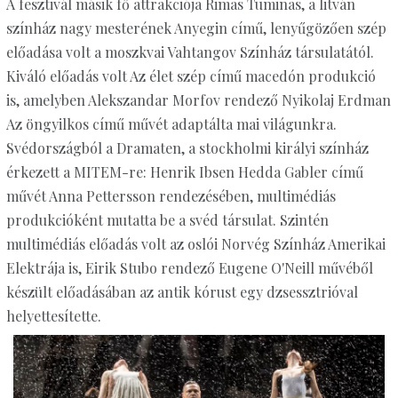
A fesztivál másik fő attrakciója Rimas Tuminas, a litván
színház nagy mesterének Anyegin című, lenyűgözően szép
előadása volt a moszkvai Vahtangov Színház társulatától.
Kiváló előadás volt Az élet szép című macedón produkció
is, amelyben Alekszandar Morfov rendező Nyikolaj Erdman
Az öngyilkos című művét adaptálta mai világunkra.
Svédországból a Dramaten, a stockholmi királyi színház
érkezett a MITEM-re: Henrik Ibsen Hedda Gabler című
művét Anna Pettersson rendezésében, multimédiás
produkcióként mutatta be a svéd társulat. Szintén
multimédiás előadás volt az oslói Norvég Színház Amerikai
Elektrája is, Eirik Stubo rendező Eugene O'Neill művéből
készült előadásában az antik kórust egy dzsessztrióval
helyettesítette.