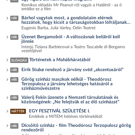
Komikus előadás Mr Peanut-ról vagyis a Halálról - az ő
emléke ez a film
Bárhol vagytok most, a gondolataim elérnek
HÍR
hozzátok, hogy kicsit a társaságotokban lófráljanak...
Eugenio Barba, Julia Varley, Odin Teatret
Üzenet Bergamoból - A változásnak belülről kell
HÍR
jönnie
Interjú Tiziana Barbieroval a Teatro Tascabile di Bergamo
vezetőjével
Történetek a Mahábháratából
ELŐADÁS
Eirik Stubø rendező a járvány svéd „akcentusáról”
HÍR
Görög színház maszkok nélkül - Theodórosz
HÍR
Terzopulosz a járvány lehetséges hatásáról a
színházművészetre
Valerij Fokin üzenete a Nemzeti társulatának és
HÍR
közönségének: „Ne felejtsük el az élő színházat”
EGY FESZTIVÁL SZÜLETÉSE I.
HÁTTÉR
Emlékek a MITEM hétéves történetéből
Dicsőítő színház - film Theodórosz Terzopulosz görög
HÍR
rendezőről