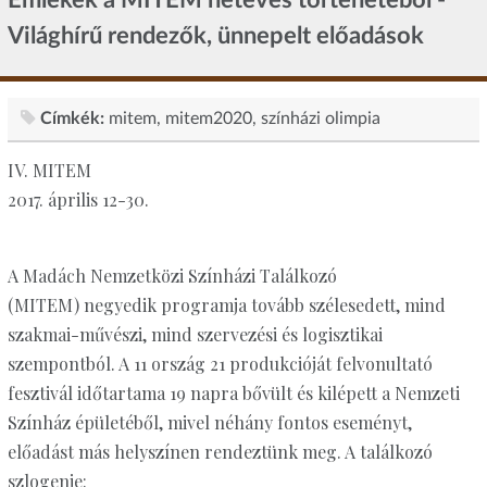
Világhírű rendezők, ünnepelt előadások
Címkék:
mitem
mitem2020
színházi olimpia
IV. MITEM
2017. április 12-30.
A Madách Nemzetközi Színházi Találkozó
(MITEM) negyedik programja tovább szélesedett, mind
szakmai-művészi, mind szervezési és logisztikai
szempontból. A 11 ország 21 produkcióját felvonultató
fesztivál időtartama 19 napra bővült és kilépett a Nemzeti
Színház épületéből, mivel néhány fontos eseményt,
előadást más helyszínen rendeztünk meg. A találkozó
szlogenje: