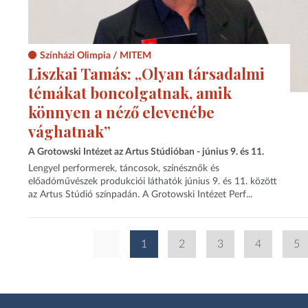
Színházi Olimpia / MITEM
Liszkai Tamás: „Olyan társadalmi
témákat boncolgatnak, amik
könnyen a néző elevenébe
vághatnak”
A Grotowski Intézet az Artus Stúdióban - június 9. és 11.
Lengyel performerek, táncosok, színésznők és
előadóművészek produkciói láthatók június 9. és 11. között
az Artus Stúdió színpadán. A Grotowski Intézet Perf...
«
1
2
3
4
5