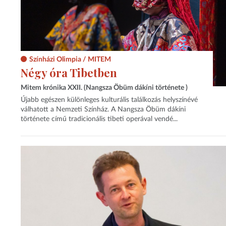
Színházi Olimpia / MITEM
Négy óra Tibetben
Mitem krónika XXII. (Nangsza Öbüm dákíni története )
Újabb egészen különleges kulturális találkozás helyszínévé
válhatott a Nemzeti Színház. A Nangsza Öbüm dákíni
története című tradicionális tibeti operával vendé...