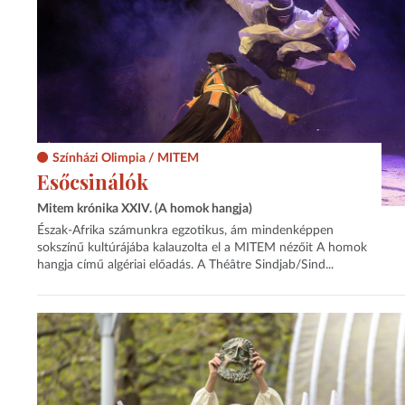
Színházi Olimpia / MITEM
Esőcsinálók
Mitem krónika XXIV. (A homok hangja)
Észak-Afrika számunkra egzotikus, ám mindenképpen
sokszínű kultúrájába kalauzolta el a MITEM nézőit A homok
hangja című algériai előadás. A Théâtre Sindjab/Sind...