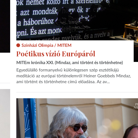
Színházi Olimpia / MITEM
Poétikus vízió Európáról
MITEm krónika XXI. (Mindaz, ami történt és történhetne)
Egyedülálló formanyelvű különlegesen szép esztétikájú
meditáció az európai történelemről Heiner Goebbels Mindaz,
ami történt és történhetne című előadása. Az av...