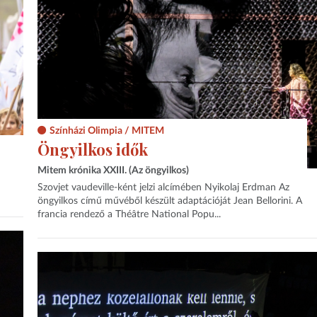
Színházi Olimpia / MITEM
Öngyilkos idők
Mitem krónika XXIII. (Az öngyilkos)
Szovjet vaudeville-ként jelzi alcímében Nyikolaj Erdman Az
öngyilkos című művéből készült adaptációját Jean Bellorini. A
francia rendező a Théâtre National Popu...