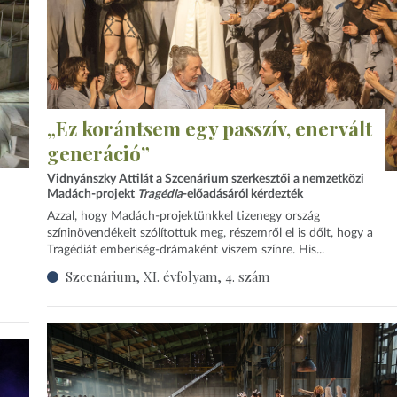
„Ez korántsem egy passzív, enervált
generáció”
Vidnyánszky Attilát a Szcenárium szerkesztői a nemzetközi
Madách-projekt
Tragédia
-előadásáról kérdezték
Azzal, hogy Madách-projektünkkel tizenegy ország
színinövendékeit szólítottuk meg, részemről el is dőlt, hogy a
Tragédiát emberiség-drámaként viszem színre. His...
Szcenárium, XI. évfolyam, 4. szám