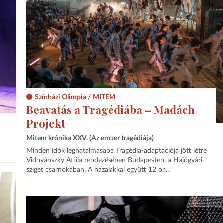
Színházi Olimpia / MITEM
Beavatás a Tragédiába – Madách
Projekt
Mitem krónika XXV. (Az ember tragédiája)
Minden idők leghatalmasabb Tragédia-adaptációja jött létre
Vidnyánszky Attila rendezésében Budapesten, a Hajógyári-
sziget csarnokában. A hazaiakkal együtt 12 or...