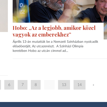
Hobo: „Az a legjobb, amikor közel
vagyok az emberekhez”
Április 13-án mutatták be a Nemzeti Színházban nyolcadik
előadóestjét, Az utcazenészt. A Színházi Olimpia
keretében Hobo az utcán címmel ad...
6
7
8
...
13
14
»