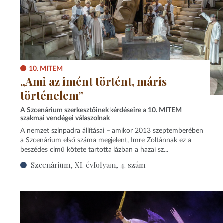
10. MITEM
„Ami az imént történt, máris
történelem”
A Szcenárium szerkesztőinek kérdéseire a 10. MITEM
szakmai vendégei válaszolnak
A nemzet színpadra állításai – amikor 2013 szeptemberében
a Szcenárium első száma megjelent, Imre Zoltánnak ez a
beszédes című kötete tartotta lázban a hazai sz...
Szcenárium, XI. évfolyam, 4. szám