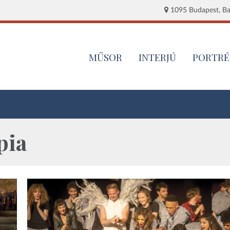
1095 Budapest, Baj
MŰSOR
INTERJÚ
PORTRÉ
pia