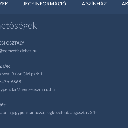
ZEK
JEGYINFORMÁCIÓ
A SZÍNHÁZ
AK
hetőségek
SI OSZTÁLY
@nemzetiszinhaz.hu
ZTÁR
est, Bajor Gizi park 1.
1/476-6868
gypenztar@nemzetiszinhaz.hu
tás:
ától a jegypénztár bezár, legközelebb augusztus 24-