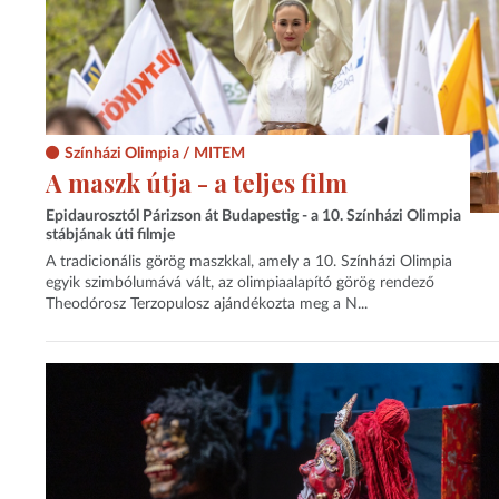
Színházi Olimpia / MITEM
A maszk útja - a teljes film
Epidaurosztól Párizson át Budapestig - a 10. Színházi Olimpia
stábjának úti filmje
A tradicionális görög maszkkal, amely a 10. Színházi Olimpia
egyik szimbólumává vált, az olimpiaalapító görög rendező
Theodórosz Terzopulosz ajándékozta meg a N...