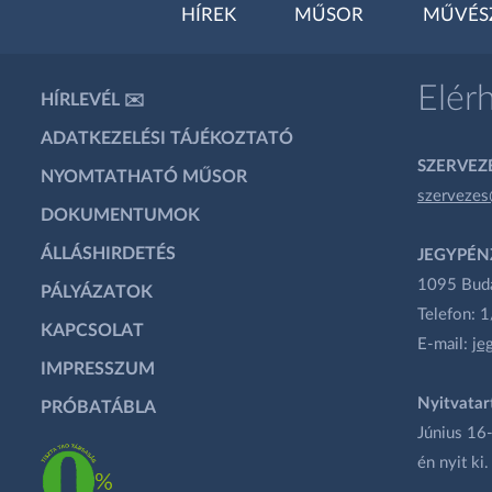
HÍREK
MŰSOR
MŰVÉS
Elér
HÍRLEVÉL ✉️
ADATKEZELÉSI TÁJÉKOZTATÓ
SZERVEZÉ
NYOMTATHATÓ MŰSOR
szervezes
DOKUMENTUMOK
ÁLLÁSHIRDETÉS
JEGYPÉN
1095 Budap
PÁLYÁZATOK
Telefon: 
KAPCSOLAT
E-mail:
je
IMPRESSZUM
Nyitvatar
PRÓBATÁBLA
Június 16-
én nyit ki.