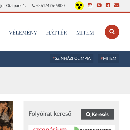
or Gizi park 1.
+361/476-6800
VÉLEMÉNY
HÁTTÉR
MITEM
SZÍNHÁZI OLIMPIA
MITEM
Folyóirat kereső
Keresés