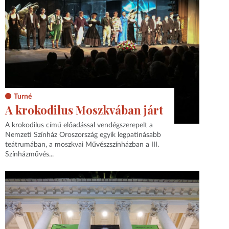
Turné
A krokodilus Moszkvában járt
A krokodilus című előadással vendégszerepelt a
Nemzeti Színház Oroszország egyik legpatinásabb
teátrumában, a moszkvai Művészszínházban a III.
Színházművés...