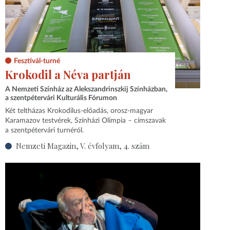
Fesztivál-turné
Krokodil a Néva partján
A Nemzeti Színház az Alekszandrinszkij Színházban,
a szentpétervári Kulturális Fórumon
Két teltházas Krokodilus-előadás, orosz-magyar
Karamazov testvérek, Színházi Olimpia – címszavak
a szentpétervári turnéról.
Nemzeti Magazin, V. évfolyam, 4. szám