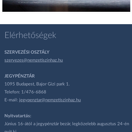
Elérhetőségek
SZERVEZÉSI OSZTÁLY
szervezes@nemzetiszinhaz.hu
JEGYPÉNZTÁR
1095 Budapest, Bajor Gizi park 1.
Telefon: 1/476-6868
E-mail:
jegypenztar@nemzetiszinhaz.hu
Nyitvatartás:
Június 16-ától a jegypénztár bezár, legközelebb augusztus 24-én
nyit ki.