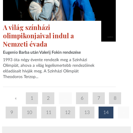
A világ színházi
olimpikonjaival indul a
Nemzeti évada
Eugenio Barba után Valerij Fokin rendezése
1993 óta négy évente rendezik meg a Színházi
Olimpiát, ahova a világ legelismertebb rendezőinek
előadásait hívják meg. A Színházi Olimpiát
Theodoros Terzop...
«
1
2
...
6
7
8
9
10
11
12
13
14
»