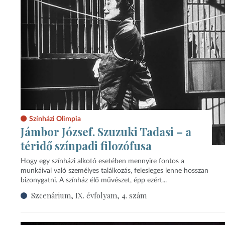
Színházi Olimpia
Jámbor József. Szuzuki Tadasi – a
téridő színpadi filozófusa
Hogy egy színházi alkotó esetében mennyire fontos a
munkáival való személyes találkozás, felesleges lenne hosszan
bizonygatni. A színház élő művészet, épp ezért...
Szcenárium, IX. évfolyam, 4. szám