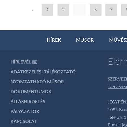
«
1
2
...
6
7
HÍREK
MŰSOR
MŰVÉS
Elér
HÍRLEVÉL ✉️
ADATKEZELÉSI TÁJÉKOZTATÓ
SZERVEZÉ
NYOMTATHATÓ MŰSOR
szervezes
DOKUMENTUMOK
ÁLLÁSHIRDETÉS
JEGYPÉN
1095 Budap
PÁLYÁZATOK
Telefon: 
KAPCSOLAT
E-mail:
je