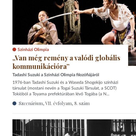
Színházi Olimpia
„Van még remény a valódi globális
kommunikációra”
Tadashi Suzuki a Színházi Olimpia filozófiájáról
1976-ban Tadashi Suzuki és a Waseda Shogekijo színházi
társulat (mostani nevén a Togai Suzuki Társulat, a SCOT)
Tokióból a Toyama prefektúrában lévő Togába (a N...
Szcenárium, VII. évfolyam, 8. szám