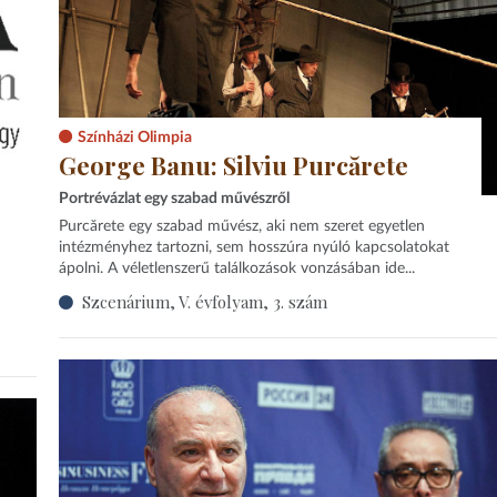
Színházi Olimpia
George Banu: Silviu Purcărete
Portrévázlat egy szabad művészről
Purcărete egy szabad művész, aki nem szeret egyetlen
intézményhez tartozni, sem hosszúra nyúló kapcsolatokat
ápolni. A véletlenszerű találkozások vonzásában ide...
Szcenárium, V. évfolyam, 3. szám