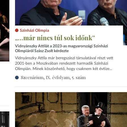
Színházi Olimpia
„…már nincs túl sok időnk”
Vidnyánszky Attilát a 2023-as magyarországi Színházi
Olimpiáról Szász Zsolt kérdezte
Vidnyánszky Attila már beregszászi társulatával részt vett
2001-ben a Moszkvában rendezett harmadik Színházi
Olimpián. Minek köszönhető, hogy csaknem két évtize...
Szcenárium, IX. évfolyam, 5. szám