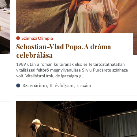
Színházi Olimpia
Sebastian-Vlad Popa. A dráma
celebrálása
1989 után a román kultúrának első és feltartóztathatatlan
vitalitással feltörő megnyilvánulása Silviu Purcărete színháza
volt. Vitalitásról írok, de igazságra g...
Szcenárium, II. évfolyam, 2. szám