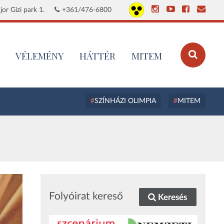
or Gizi park 1.
+361/476-6800
VÉLEMÉNY
HÁTTÉR
MITEM
SZÍNHÁZI OLIMPIA
MITEM
Folyóirat kereső
Keresés