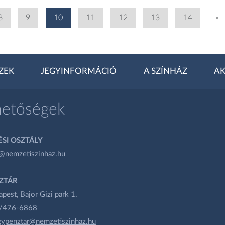
8
9
10
11
12
13
14
»
ZEK
JEGYINFORMÁCIÓ
A SZÍNHÁZ
AK
hetőségek
SI OSZTÁLY
@nemzetiszinhaz.hu
ZTÁR
est, Bajor Gizi park 1.
1/476-6868
gypenztar@nemzetiszinhaz.hu