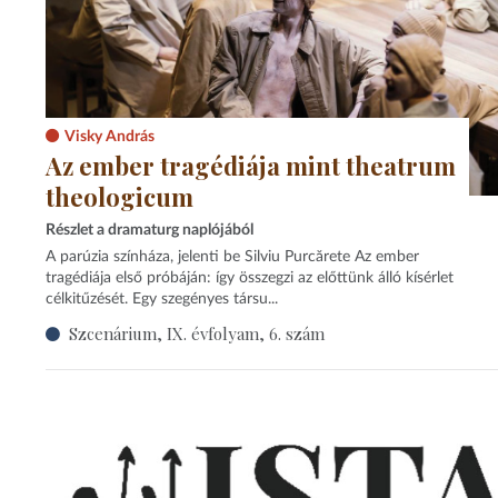
Visky András
Az ember tragédiája mint theatrum
theologicum
Részlet a dramaturg naplójából
A parúzia színháza, jelenti be Silviu Purcărete Az ember
tragédiája első próbáján: így összegzi az előttünk álló kísérlet
célkitűzését. Egy szegényes társu...
Szcenárium, IX. évfolyam, 6. szám