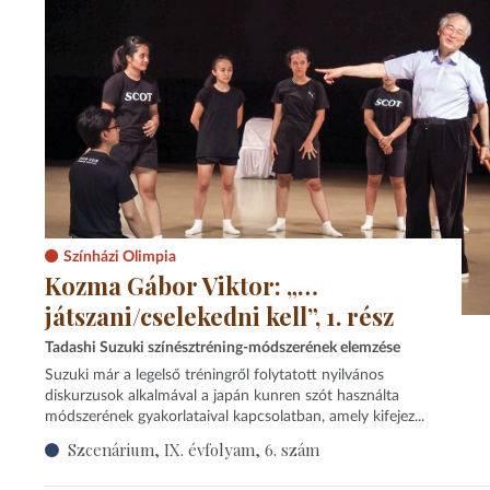
Színházi Olimpia
Kozma Gábor Viktor: „…
játszani/cselekedni kell”, 1. rész
Tadashi Suzuki színésztréning-módszerének elemzése
Suzuki már a legelső tréningről folytatott nyilvános
diskurzusok alkalmával a japán kunren szót használta
módszerének gyakorlataival kapcsolatban, amely kifejez...
Szcenárium, IX. évfolyam, 6. szám