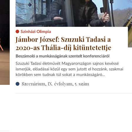
Színházi Olimpia
Jámbor József: Szuzuki Tadasi a
2020-as Thália-díj kitüntetettje
Beszámoló a munkásságának szentelt konferenciáról
Szuzuki Tadasi életművét Magyarországon sajnos kevéssé
ismerjük, előadásai közül egy sem jutott el hozzánk, szakmai
körökben sem tudnak túl sokat a munkásságáró...
Szcenárium, IX. évfolyam, 5. szám