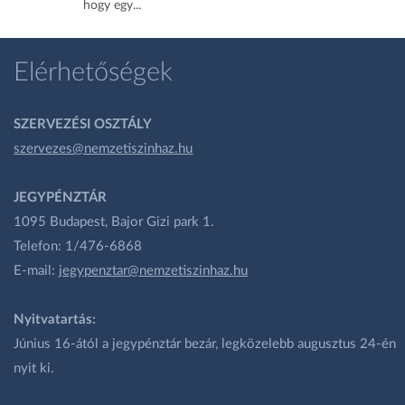
hogy egy...
Elérhetőségek
SZERVEZÉSI OSZTÁLY
szervezes@nemzetiszinhaz.hu
JEGYPÉNZTÁR
1095 Budapest, Bajor Gizi park 1.
Telefon: 1/476-6868
E-mail:
jegypenztar@nemzetiszinhaz.hu
Nyitvatartás:
Június 16-ától a jegypénztár bezár, legközelebb augusztus 24-én
nyit ki.