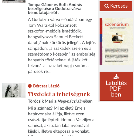
Tompa Gábor és Both András
Keresés
beszélgetése a Godotra várva
bemutatója előtt
A Godot-ra várva előadásában egy
Tom Waits-től kölcsönzött
szaxofon-melódia ismétlődik,
hangsúlyozva Samuel Beckett
darabjának körkörös jellegét. A lejtős
színpadon, „a szakadék szélén és a
szemétdomb közepén” az emberiség
hanyatló történelme. A játék két
felvonása, azaz két napja során a
párosok ré...
Letöltés
Bérczes László
PDF-
Tisztelet a tehetségnek
ben
Törőcsik Mari a
Nagybácsi álmá
ban
Mi a színház? Mi az élet? Erre a
határvonalra állítja, illetve ezen
csúsztatja-lépteti ide-oda Vasziljev a
színészt, aki aztán lába nyomával
kijelöli, illetve eltapossa e vonalat.