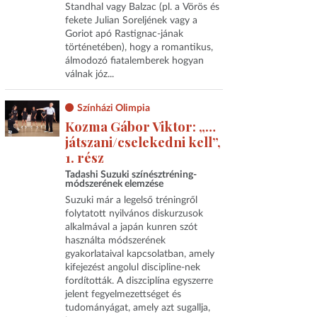
Standhal vagy Balzac (pl. a Vörös és
fekete Julian Soreljének vagy a
Goriot apó Rastignac-jának
történetében), hogy a romantikus,
álmodozó fiatalemberek hogyan
válnak józ...
Színházi Olimpia
Kozma Gábor Viktor: „…
játszani/cselekedni kell”,
1. rész
Tadashi Suzuki színésztréning-
módszerének elemzése
Suzuki már a legelső tréningről
folytatott nyilvános diskurzusok
alkalmával a japán kunren szót
használta módszerének
gyakorlataival kapcsolatban, amely
kifejezést angolul discipline-nek
fordították. A diszciplína egyszerre
jelent fegyelmezettséget és
tudományágat, amely azt sugallja,