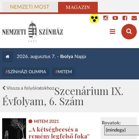
MAGAZIN
NEMZETI MOST
2026. augusztus 7. -
Ibolya
Napja
SZÍNHÁZI OLIMPIA
MITEM
Szcenárium IX.
Vissza a folyóiratokhoz
Évfolyam, 6. Szám
MITEM 2021
Rovatok:
„A kétségbeesés a
remény legfelső foka”