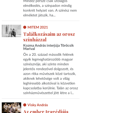
Mindez persze csak utólagos
elmélkedés, a színpadon mindig
konkrét helyzet van. A színész nem
elméletet játszik, ha...
MITEM 2021
Találkozásaim az orosz
színházzal
Kozma András interjúja Törőcsik
Marival
Ön a 20. század második felének
egyik legmeghatározóbb magyar
színésznője, aki szinte minden
jelentős rendezővel dolgozott, és
azon ritka művészek közé tartozik,
akiknek lehetősége volt a világ
leghíresebb alkotóival is közvetlen
kapcsolatba kerülnie. Talán az orosz
színházművészettel jött létre a l...
Visky András
Az ember tragédiája