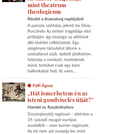
mint theatrum
theologicum
Részlet a dramaturg naplójából
A parúzia színháza, jelenti be Silviu
Purcărete Az ember tragédiája első
próbáján: így összegzi az előttünk
álló kísérlet célkitűzését. Egy
szegényes társulatot látunk a
szokatlanul szűk, épített játéktéren,
folytatja a rendező, meztelenek
mind, testüket csak egy bézs
ballonkabát fedi, itt vann...
Pálfi Ágnes
„Hát ismerhetem én az
isteni gondviselés útját?”
Hamlet vs. Raszkolnyikov
Dosztojevszkij regényei – eltérően a
19. századi nyugat-európai
modelltől – nem karrier-regények.
Az író nem azt mutatja be, mint