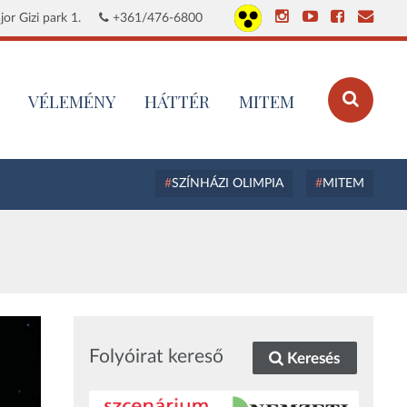
or Gizi park 1.
+361/476-6800
VÉLEMÉNY
HÁTTÉR
MITEM
SZÍNHÁZI OLIMPIA
MITEM
Folyóirat kereső
Keresés