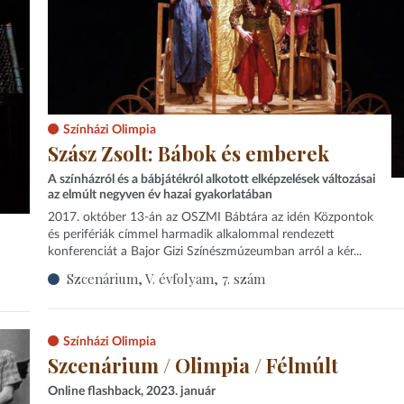
Színházi Olimpia
Szász Zsolt: Bábok és emberek
A színházról és a bábjátékról alkotott elképzelések változásai
az elmúlt negyven év hazai gyakorlatában
2017. október 13-án az OSZMI Bábtára az idén Központok
és perifériák címmel harmadik alkalommal rendezett
konferenciát a Bajor Gizi Színészmúzeumban arról a kér...
Szcenárium, V. évfolyam, 7. szám
Színházi Olimpia
Szcenárium / Olimpia / Félmúlt
Online flashback, 2023. január