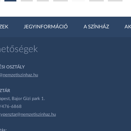
ZEK
JEGYINFORMÁCIÓ
A SZÍNHÁZ
AK
hetőségek
SI OSZTÁLY
@nemzetiszinhaz.hu
ZTÁR
est, Bajor Gizi park 1.
1/476-6868
gypenztar@nemzetiszinhaz.hu
tás: