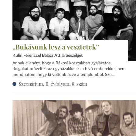
„Bukásunk lesz a vesztetek”
Kulin Ferenccel Balázs Attila beszélget
Annak ellenére, hogy a Rákosi-korszakban gyalázatos
dolgokat műveltek az egyházakkal és a hívő emberekkel, nem
mondhatom, hogy ki voltunk űzve a templomból. Szü...
Szcenárium, II. évfolyam, 8. szám