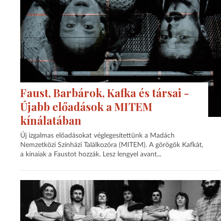
Faust, Barbárok, Kafka és társai -
Újabb előadások a MITEM
kínálatában
Új izgalmas előadásokat véglegesítettünk a Madách
Nemzetközi Színházi Találkozóra (MITEM). A görögök Kafkát,
a kínaiak a Faustot hozzák. Lesz lengyel avant...