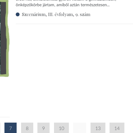
önképzőkörbe jártam, amiből aztán természetesen...
Szcenárium, III. évfolyam, 9. szám
7
8
9
10
...
13
14