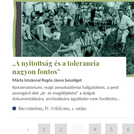
„A nyitottság és a tolerancia
nagyon fontos”
Márta Istvánnal Regős János beszélget
Konzervatóriumi, majd zeneakadémiai hallgatóként, a pesti
avantgárd-élet „át- és megélőjeként” a dolgok
dokumentálására, archiválására egyáltalán nem fordította...
Szcenárium, IV. évfolyam, 1. szám
«
1
2
...
4
5
6