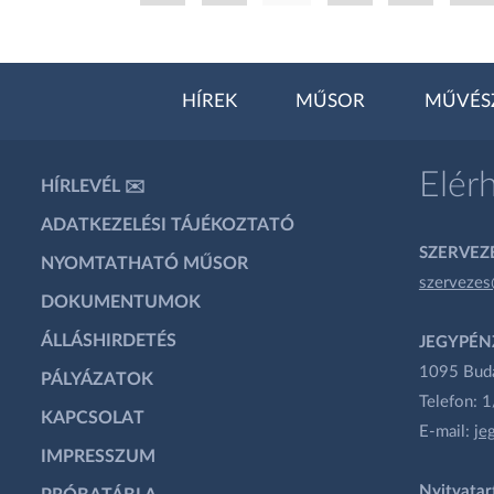
HÍREK
MŰSOR
MŰVÉS
Elér
HÍRLEVÉL ✉️
ADATKEZELÉSI TÁJÉKOZTATÓ
SZERVEZÉ
NYOMTATHATÓ MŰSOR
szervezes
DOKUMENTUMOK
ÁLLÁSHIRDETÉS
JEGYPÉN
1095 Budap
PÁLYÁZATOK
Telefon: 
KAPCSOLAT
E-mail:
je
IMPRESSZUM
Nyitvatar