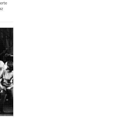
erte
az