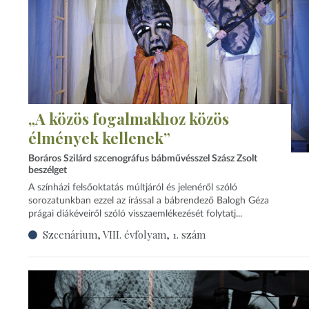
„A közös fogalmakhoz közös
élmények kellenek”
Boráros Szilárd szcenográfus bábművésszel Szász Zsolt
beszélget
A színházi felsőoktatás múltjáról és jelenéről szóló
sorozatunkban ezzel az írással a bábrendező Balogh Géza
prágai diákéveiről szóló visszaemlékezését folytatj...
Szcenárium, VIII. évfolyam, 1. szám