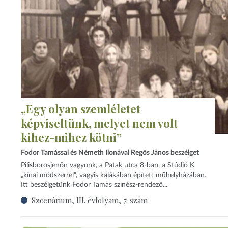
„Egy olyan szemléletet
képviseltünk, melyet nem volt
kihez-mihez kötni”
Fodor Tamással és Németh Ilonával Regős János beszélget
Pilisborosjenőn vagyunk, a Patak utca 8-ban, a Stúdió K
„kínai módszerrel”, vagyis kalákában épített műhelyházában.
Itt beszélgetünk Fodor Tamás színész-rendező...
Szcenárium, III. évfolyam, 7. szám