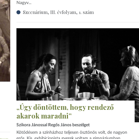
Nagyv...
Szcenárium, III. évfolyam, 1. szám
„Úgy döntöttem, hogy rendező
akarok maradni”
Szikora Jánossal Regős János beszélget
Kötődésem a színházhoz teljesen ösztönös volt, de nagyon
erős. Kis, exhibicionista gyerek voltam a gimnáziumban,