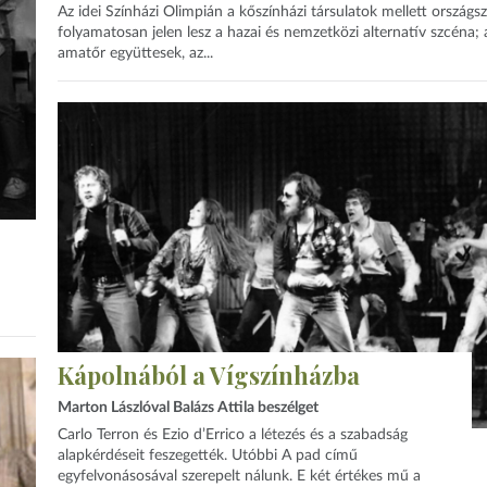
Az idei Színházi Olimpián a kőszínházi társulatok mellett országsz
folyamatosan jelen lesz a hazai és nemzetközi alternatív szcéna; 
amatőr együttesek, az...
Kápolnából a Vígszínházba
Marton Lászlóval Balázs Attila beszélget
Carlo Terron és Ezio d’Errico a létezés és a szabadság
alapkérdéseit feszegették. Utóbbi A pad című
egyfelvonásosával szerepelt nálunk. E két értékes mű a