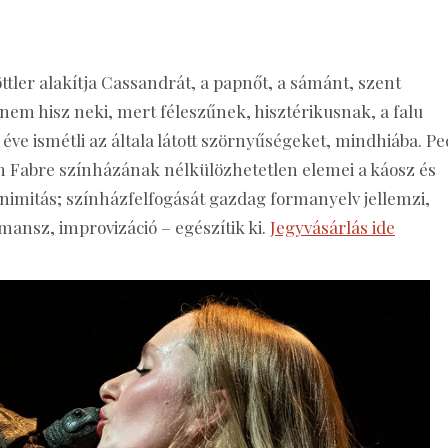
ttler alakítja Cassandrát, a papnőt, a sámánt, szent
i nem hisz neki, mert féleszűnek, hisztérikusnak, a falu
k éve ismétli az általa látott szörnyűségeket, mindhiába. Pe
 Fabre színházának nélkülözhetetlen elemei a káosz és
nimitás; színházfelfogását gazdag formanyelv jellemzi,
mansz, improvizáció – egészítik ki.
Jegyvásárlás ide