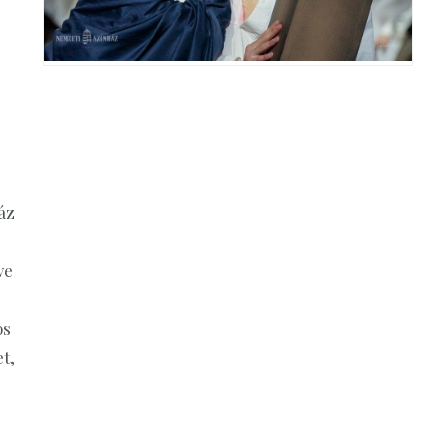
áz
ve
os
t,