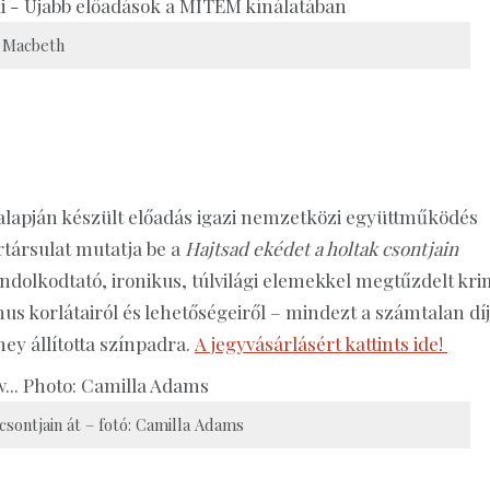
Macbeth
alapján készült előadás igazi nemzetközi együttműködés
társulat mutatja be a
Hajtsad ekédet a holtak csontjain
dolkodtató, ironikus, túlvilági elemekkel megtűzdelt kri
us korlátairól és lehetőségeiről – mindezt a számtalan díj
ey állította színpadra.
A jegyvásárlásért kattints ide!
csontjain át – fotó: Camilla Adams