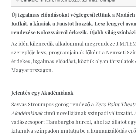
Címkék:
mitem
mitem2023
színházi olimpia
Új izgalmas előadásokat véglegesítettünk a Madách
Kafkát, a kínaiak a Faustot hozzák. Lesz lengyel avant
rendezése Kolozsvárról érkezik. Újabb világszínházi
Az idén kilencedik alkalommal megrendezett MITEM t
szereplője lesz, programjainak főként a Nemzeti Szí
érdekes, izgalmas előadást, köztük olyan társulatok
Magyarországon.
Jelentés egy Akadémiának
Savvas Stroumpos görög rendező a
Zero Point Theat
Akadémiának
című novellájának színpadi változatát. 
vadászcsoport Hamburgba hurcol, ahol az állatot eg
kitanulva színpadon mutatja be a humanizálódás er