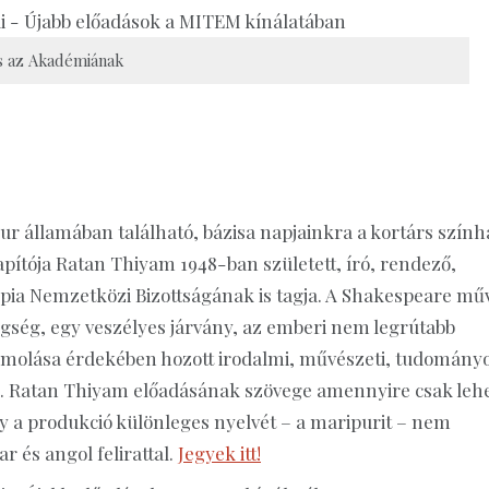
s az Akadémiának
r államában található, bázisa napjainkra a kortárs szính
apítója Ratan Thiyam 1948-ban született, író, rendező,
impia Nemzetközi Bizottságának is tagja. A Shakespeare mű
gség, egy veszélyes járvány, az emberi nem legrútabb
ámolása érdekében hozott irodalmi, művészeti, tudomány
re. Ratan Thiyam előadásának szövege amennyire csak lehe
y a produkció különleges nyelvét – a maripurit – nem
 és angol felirattal.
Jegyek itt!