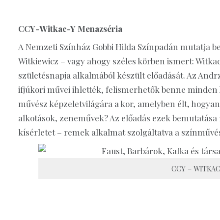
CCY-Witkac-Y Menazséria
A Nemzeti Színház Gobbi Hilda Színpadán mutatja b
Witkiewicz – vagy ahogy széles körben ismert: Witkacy
születésnapja alkalmából készült előadását. Az Andr
ifjúkori művei ihlették, felismerhetők benne minden 
művész képzeletvilágára a kor, amelyben élt, hogyan
alkotások, zeneművek? Az előadás ezek bemutatása 
kísérletet – remek alkalmat szolgáltatva a színművé
CCY – WITKAC-