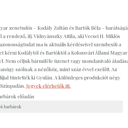
yar zenetudós – Kodály Zoltán és Bartók Béla – barátságá
a rendező, ifj. Vidnyánszky Attila, aki Vecsei H. Miklós
zonosságtudat ma is aktuális kérdéseivel szembesíti a
 kérni Kodálytól és Bartóktól a Kolozsvári Állami Magyar
l. Nem céljuk bármiféle üzenet vagy mondanivaló átadás
núgy szólnak a nézőhöz, mint száz évvel ezelőtt. Az
jjal tüntették ki Gyulán. A különleges produkciót négy
 Színpadán.
Jegyek elérhetők itt.
fjú barbárok