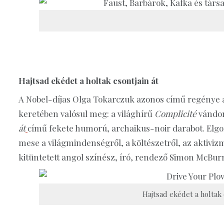
Hajtsad ekédet a holtak csontjain át
A Nobel-díjas Olga Tokarczuk azonos című regénye 
keretében valósul meg: a világhírű
Complicité
vándor
át
című fekete humorú, archaikus-noir darabot. Elgon
mese a világmindenségről, a költészetről, az aktivizm
kitüntetett angol színész, író, rendező Simon McBurn
Hajtsad ekédet a holtak 