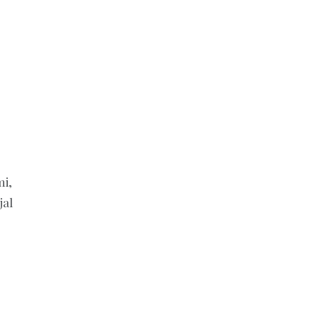
mi,
jal