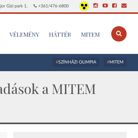
or Gizi park 1.
+361/476-6800
VÉLEMÉNY
HÁTTÉR
MITEM
SZÍNHÁZI OLIMPIA
MITEM
lőadások a MITEM