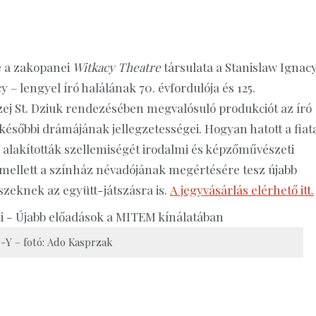
e a zakopanei
Witkacy Theatre
társulata a Stanislaw Ignac
 – lengyel író halálának 70. évfordulója és 125.
zej St. Dziuk rendezésében megvalósuló produkciót az író
későbbi drámájának jellegzetességei. Hogyan hatott a fiat
 alakították szellemiségét irodalmi és képzőművészeti
mellett a színház névadójának megértésére tesz újabb
szeknek az együtt-játszásra is.
A jegyvásárlás elérhető itt.
Y – fotó: Ado Kasprzak