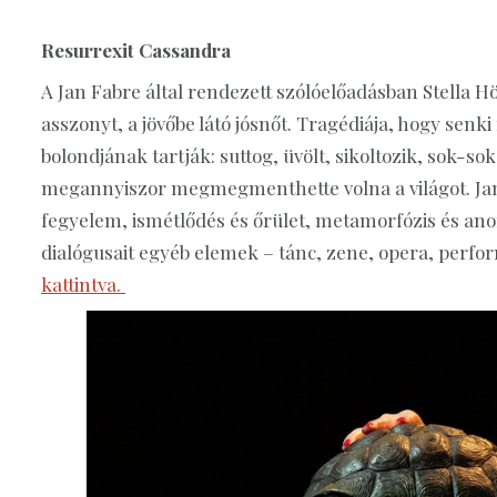
Resurrexit Cassandra
A Jan Fabre által rendezett szólóelőadásban Stella Hö
asszonyt, a jövőbe látó jósnőt. Tragédiája, hogy senk
bolondjának tartják: suttog, üvölt, sikoltozik, sok-so
megannyiszor megmegmenthette volna a világot. Jan
fegyelem, ismétlődés és őrület, metamorfózis és ano
dialógusait egyéb elemek – tánc, zene, opera, perfor
kattintva.