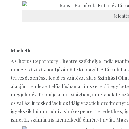
Jelenté
Macbeth
A Chorus Reparatory Theatre székhelye India Manipu
nemzetközi központjává nőtte ki magát. A társulat al
tervező, zenész, festő és színész, aki a Színházi Ol
alapján rendezett előadásban a címszereplő egy bete
megjelenési formája a mai világban, amelynek felsz
és vallási intézkedések ez idáig vezettek eredmény
igyekszik hű maradni a shakespeare-i eredetihez, íg
ismerők számára is kiemelkedő élményt nyújt. Magyar