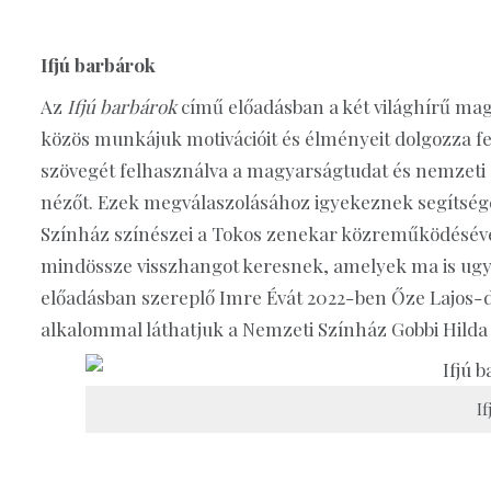
Ifjú barbárok
Az
Ifjú barbárok
című előadásban a két világhírű mag
közös munkájuk motivációit és élményeit dolgozza fel 
szövegét felhasználva a magyarságtudat és nemzeti a
nézőt. Ezek megválaszolásához igyekeznek segítséget
Színház színészei a Tokos zenekar közreműködéséve
mindössze visszhangot keresnek, amelyek ma is ugya
előadásban szereplő Imre Évát 2022-ben Őze Lajos-dí
alkalommal láthatjuk a Nemzeti Színház Gobbi Hilda
I