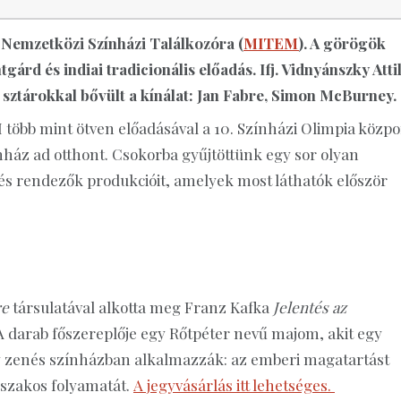
 Nemzetközi Színházi Találkozóra (
MITEM
). A görögök
gárd és indiai tradicionális előadás. Ifj. Vidnyánszky Atti
 sztárokkal bővült a kínálat: Jan Fabre, Simon McBurney.
öbb mint ötven előadásával a 10. Színházi Olimpia közpo
nház ad otthont. Csokorba gyűjtöttünk egy sor olyan
 és rendezők produkcióit, amelyek most láthatók először
re
társulatával alkotta meg Franz Kafka
Jelentés az
A darab főszereplője egy Rőtpéter nevű majom, akit egy
y zenés színházban alkalmazzák: az emberi magatartást
őszakos folyamatát.
A jegyvásárlás itt lehetséges.