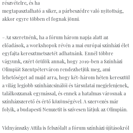
részvételre, és ha
megtapasztalható a siker, a párbeszédre való nyitottság,
akkor egyre többen el fognak jönni.
– Az szeretnénk, ha a fórum három napja alatt az
előadások, a workshopok révén a mai európai színházi élet
egyfajta keresztmetszetét adhatnánk. Ennél többre
vágyunk, ezért örülök annak, hogy 2019-ben a Színházi
Olimpiát Szentpéterváron rendezhetjük meg, ami
lehetőséget ad majd arra, hogy két-három héten keresztül
a világ legjobb színházcsinálói és társulatai megjelenjenek,
találkozzanak egymással, és ennek a hatalmas városnak a
színházszerető és értő közönségével. A szervezés már
folyik, a budapesti Nemzetit is szívesen látjuk az Olimpián.
Vidnyánszky Attila is felszólalt a fórum színházi újításokról