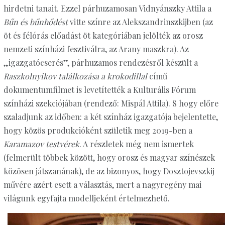
hirdetni tanait. Ezzel párhuzamosan Vidnyánszky Attila a
Bűn és bűnhődést
vitte színre az Alekszandrinszkijben (az
öt és félórás előadást öt kategóriában jelölték az orosz
nemzeti színházi fesztiválra, az Arany maszkra). Az
„igazgatócserés”, párhuzamos rendezésről készült a
Raszkolnyikov találkozása a krokodillal
című
dokumentumfilmet is levetítették a Kulturális Fórum
színházi szekciójában (rendező: Mispál Attila). S hogy előre
szaladjunk az időben: a két színház igazgatója bejelentette,
hogy közös produkcióként születik meg 2019-ben a
Karamazov testvérek
. A részletek még nem ismertek
(felmerült többek között, hogy orosz és magyar színészek
közösen játszanának), de az bizonyos, hogy Dosztojevszkij
művére azért esett a választás, mert a nagyregény mai
világunk egyfajta modelljeként értelmezhető.