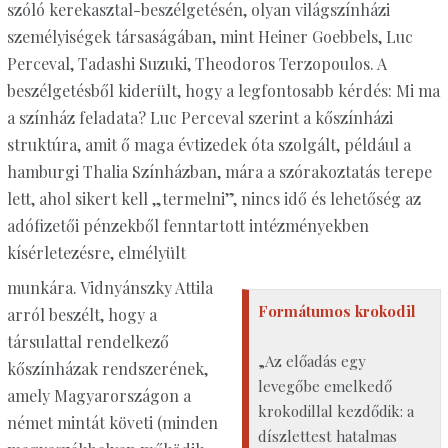
szóló kerekasztal-beszélgetésén, olyan világszínházi
személyiségek társaságában, mint Heiner Goebbels, Luc
Perceval, Tadashi Suzuki, Theodoros Terzopoulos. A
beszélgetésből kiderült, hogy a legfontosabb kérdés: Mi ma
a színház feladata? Luc Perceval szerint a kőszínházi
struktúra, amit ő maga évtizedek óta szolgált, például a
hamburgi Thalia Színházban, mára a szórakoztatás terepe
lett, ahol sikert kell „termelni”, nincs idő és lehetőség az
adófizetői pénzekből fenntartott intézményekben
kísérletezésre, elmélyült
munkára. Vidnyánszky Attila
Formátumos krokodil
arról beszélt, hogy a
társulattal rendelkező
„Az előadás egy
kőszínházak rendszerének,
levegőbe emelkedő
amely Magyarországon a
krokodillal kezdődik: a
német mintát követi (minden
díszlettest hatalmas