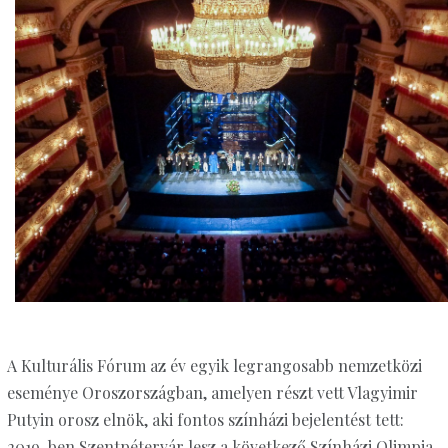
A Kulturális Fórum az év egyik legrangosabb nemzetközi
eseménye Oroszországban, amelyen részt vett Vlagyimir
Putyin orosz elnök, aki fontos színházi bejelentést tett:
2019-ben Szentpétervár lesz a következő Színházi Olimpia