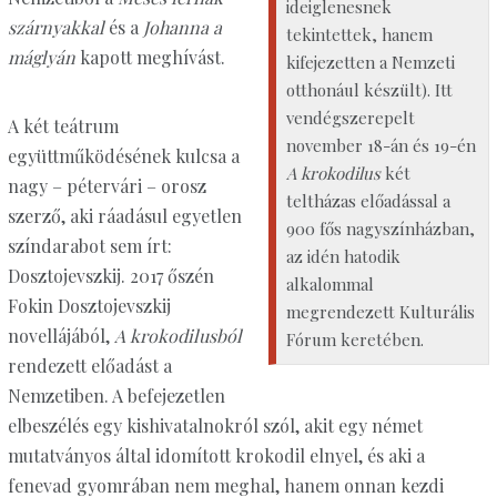
ideiglenesnek
szárnyakkal
és a
Johanna a
tekintettek, hanem
máglyán
kapott meghívást.
kifejezetten a Nemzeti
otthonául készült). Itt
vendégszerepelt
A két teátrum
november 18-án és 19-én
együttműködésének kulcsa a
A krokodilus
két
nagy – pétervári – orosz
teltházas előadással a
szerző, aki ráadásul egyetlen
900 fős nagyszínházban,
színdarabot sem írt:
az idén hatodik
Dosztojevszkij. 2017 őszén
alkalommal
Fokin Dosztojevszkij
megrendezett Kulturális
novellájából,
A krokodilusból
Fórum keretében.
rendezett előadást a
Nemzetiben. A befejezetlen
elbeszélés egy kishivatalnokról szól, akit egy német
mutatványos által idomított krokodil elnyel, és aki a
fenevad gyomrában nem meghal, hanem onnan kezdi