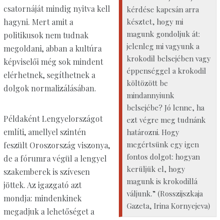
csatornáját mindig nyitva kell
kérdése kapcsán arra
késztet, hogy mi
hagyni. Mert amit a
magunk gondoljuk át:
politikusok nem tudnak
jelenleg mi vagyunk a
megoldani, abban a kultúra
krokodil belsejében vagy
képviselői még sok mindent
éppenséggel a krokodil
elérhetnek, segíthetnek a
költözött be
dolgok normalizálásában.
mindannyiunk
belsejébe? Jó lenne, ha
Példaként Lengyelországot
ezt végre meg tudnánk
említi, amellyel szintén
határozni. Hogy
megértsünk egy igen
feszült Oroszország viszonya,
fontos dolgot: hogyan
de a fórumra végül a lengyel
kerüljük el, hogy
szakemberek is szívesen
magunk is krokodillá
jöttek. Az igazgató azt
váljunk.” (Rosszijszkaja
mondja: mindenkinek
Gazeta, Irina Kornyejeva)
megadjuk a lehetőséget a