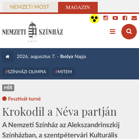
MAGAZIN
NEMZETI MOST
2026. augusztus 7. -
Ibolya
Napja
SZÍNHÁZI OLIMPIA
MITEM
HÍR
Fesztivál-turné
Krokodil a Néva partján
A Nemzeti Színház az Alekszandrinszkij
Színházban, a szentpétervári Kulturális