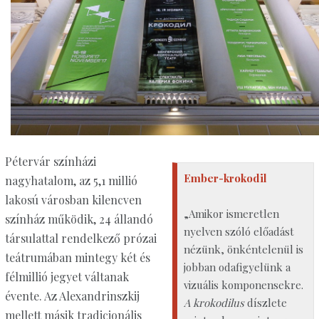
Pétervár színházi
Ember-krokodil
nagyhatalom, az 5,1 millió
lakosú városban kilencven
​​„Amikor ismeretlen
színház működik, 24 állandó
nyelven szóló előadást
társulattal rendelkező prózai
nézünk, önkéntelenül is
teátrumában mintegy két és
jobban odafigyelünk a
félmillió jegyet váltanak
vizuális komponensekre.
évente. Az Alexandrinszkij
A krokodilus
díszlete
mellett másik tradicionális