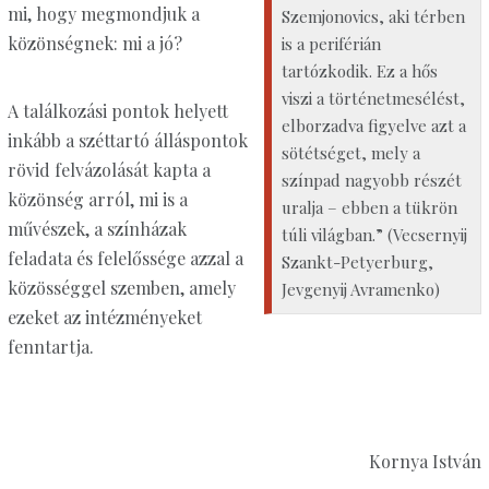
mi, hogy megmondjuk a
Szemjonovics, aki térben
közönségnek: mi a jó?
is a periférián
tartózkodik. Ez a hős
viszi a történetmesélést,
A találkozási pontok helyett
elborzadva figyelve azt a
inkább a széttartó álláspontok
sötétséget, mely a
rövid felvázolását kapta a
színpad nagyobb részét
közönség arról, mi is a
uralja – ebben a tükrön
művészek, a színházak
túli világban.” (Vecsernyij
feladata és felelőssége azzal a
Szankt-Petyerburg,
közösséggel szemben, amely
Jevgenyij Avramenko)
ezeket az intézményeket
fenntartja.
Kornya István