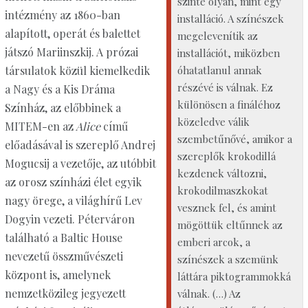
szinte olyan, mint egy
intézmény az 1860-ban
installáció. A színészek
alapított, operát és balettet
megelevenítik az
játszó Mariinszkij. A prózai
installációt, miközben
óhatatlanul annak
társulatok közül kiemelkedik
részévé is válnak. Ez
a Nagy és a Kis Dráma
különösen a fináléhoz
Színház, az előbbinek a
közeledve válik
MITEM-en az
Alice
című
szembetűnővé, amikor a
előadásával is szereplő Andrej
szereplők krokodillá
Mogucsij a vezetője, az utóbbit
kezdenek változni,
az orosz színházi élet egyik
krokodilmaszkokat
nagy örege, a világhírű Lev
vesznek fel, és amint
Dogyin vezeti. Péterváron
mögöttük eltűnnek az
található a Baltic House
emberi arcok, a
nevezetű összművészeti
színészek a szemünk
központ is, amelynek
láttára piktogrammokká
nemzetközileg jegyezett
válnak. (…) Az