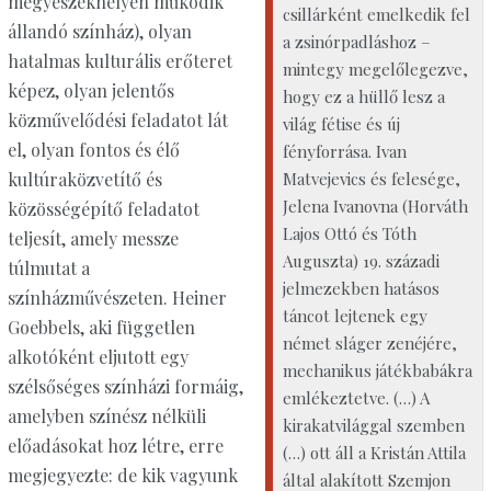
megyeszékhelyen működik
csillárként emelkedik fel
állandó színház), olyan
a zsinórpadláshoz –
hatalmas kulturális erőteret
mintegy megelőlegezve,
képez, olyan jelentős
hogy ez a hüllő lesz a
közművelődési feladatot lát
világ fétise és új
el, olyan fontos és élő
fényforrása. Ivan
Matvejevics és felesége,
kultúraközvetítő és
Jelena Ivanovna (Horváth
közösségépítő feladatot
Lajos Ottó és Tóth
teljesít, amely messze
Auguszta) 19. századi
túlmutat a
jelmezekben hatásos
színházművészeten. Heiner
táncot lejtenek egy
Goebbels, aki független
német sláger zenéjére,
alkotóként eljutott egy
mechanikus játékbabákra
szélsőséges színházi formáig,
emlékeztetve. (…) A
amelyben színész nélküli
kirakatvilággal szemben
előadásokat hoz létre, erre
(…) ott áll a Kristán Attila
megjegyezte: de kik vagyunk
által alakított Szemjon