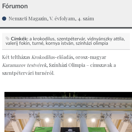
Fórumon
Nemzeti Magazin, V. évfolyam, 4. szám
Címkék:
a krokodilus
szentpétervár
vidnyánszky attila
valerij fokin
turné
kornya istván
színházi olimpia
Két teltházas
Krokodilus
-előadás, orosz-magyar
Karamazov testvérek
, Színházi Olimpia – címszavak a
szentpétervári turnéról.