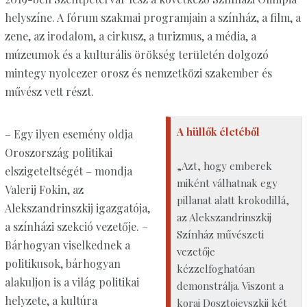
helyszíne. A fórum szakmai programjain a színház, a film, a
zene, az irodalom, a cirkusz, a turizmus, a média, a
múzeumok és a kulturális örökség területén dolgozó
mintegy nyolcezer orosz és nemzetközi szakember és
művész vett részt.
A hüllők életéből
– Egy ilyen esemény oldja
Oroszország politikai
„Azt, hogy emberek
elszigeteltségét – mondja
miként válhatnak egy
Valerij Fokin, az
pillanat alatt krokodillá,
Alekszandrinszkij igazgatója,
az Alekszandrinszkij
a színházi szekció vezetője. –
Színház művészeti
Bárhogyan viselkednek a
vezetője
politikusok, bárhogyan
kézzelfoghatóan
alakuljon is a világ politikai
demonstrálja. Viszont a
helyzete, a kultúra
korai Dosztojevszkij két