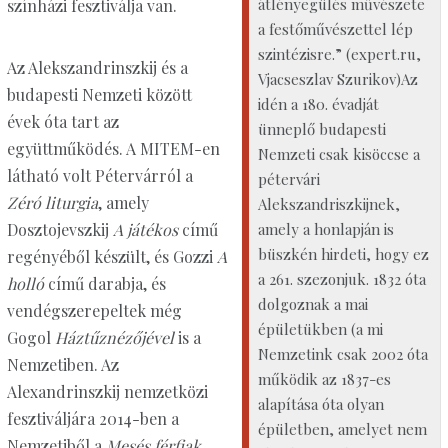
átlényegülés művészete
színházi fesztiválja van.
a festőművészettel lép
szintézisre.” (expert.ru,
Az Alekszandrinszkij és a
Vjacseszlav Szurikov)Az
budapesti Nemzeti között
idén a 180. évadját
évek óta tart az
ünneplő budapesti
együttműködés. A MITEM-en
Nemzeti csak kisöccse a
látható volt Pétervárról a
pétervári
Zéró liturgia
, amely
Alekszandriszkijnek,
amely a honlapján is
Dosztojevszkij
A játékos
című
büszkén hirdeti, hogy ez
regényéből készült, és Gozzi
A
a 261. szezonjuk. 1832 óta
holló
című darabja, és
dolgoznak a mai
vendégszerepeltek még
épületükben (a mi
Gogol
Háztűznézőjével
is a
Nemzetink csak 2002 óta
Nemzetiben. Az
működik az 1837-es
Alexandrinszkij nemzetközi
alapítása óta olyan
fesztiváljára 2014-ben a
épületben, amelyet nem
Nemzetiből a
Mesés férfiak