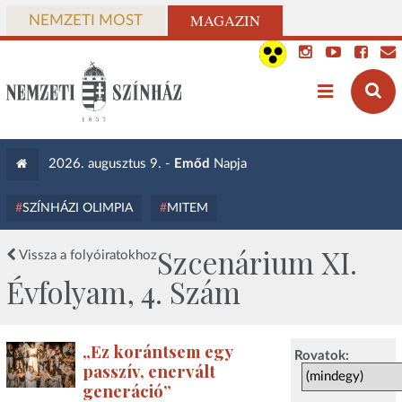
MAGAZIN
NEMZETI MOST
2026. augusztus 9. -
Emőd
Napja
SZÍNHÁZI OLIMPIA
MITEM
Szcenárium XI.
Vissza a folyóiratokhoz
Évfolyam, 4. Szám
„Ez korántsem egy
Rovatok:
passzív, enervált
generáció”