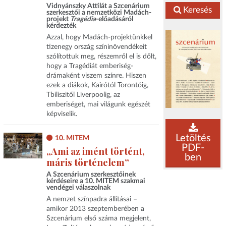
Vidnyánszky Attilát a Szcenárium
Keresés
szerkesztői a nemzetközi Madách-
projekt
Tragédia
-előadásáról
kérdezték
Azzal, hogy Madách-projektünkkel
tizenegy ország színinövendékeit
szólítottuk meg, részemről el is dőlt,
hogy a Tragédiát emberiség-
drámaként viszem színre. Hiszen
ezek a diákok, Kairótól Torontóig,
Tbiliszitől Liverpoolig, az
emberiséget, mai világunk egészét
képviselik.
Letöltés
10. MITEM
PDF-
„Ami az imént történt,
ben
máris történelem”
A Szcenárium szerkesztőinek
kérdéseire a 10. MITEM szakmai
vendégei válaszolnak
A nemzet színpadra állításai –
amikor 2013 szeptemberében a
Szcenárium első száma megjelent,