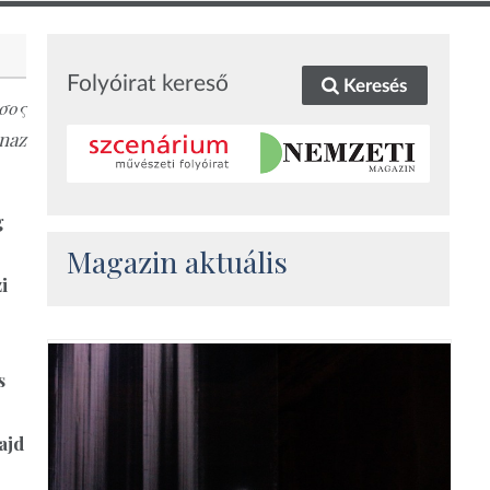
Folyóirat kereső
Keresés
σος
naz
g
Magazin aktuális
i
s
ajd