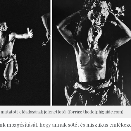
emutatott előadásának jelenetfotói (forrás: thedelphiguide.com)
nk mozgósítását, hogy annak sötét és misztikus emlékeze