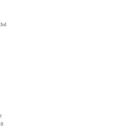
dul
,
y
it