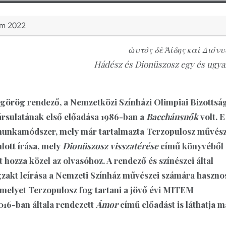
em 2022
ὡυτὸς δὲ Ἀίδης καὶ Διόνυ
Hádész és Dionüszosz egy és ugya
t görög rendező, a Nemzetközi Színházi Olimpiai Bizottsá
Társulatának első előadása 1986-ban a
Bacchánsnők
volt. E
s munkamódszer, mely már tartalmazta Terzopulosz művész
lott írása, mely
Dionüszosz visszatérése
című könyvéből
hozza közel az olvasóhoz. A rendező és színészei által
gzakt leírása a Nemzeti Színház művészei számára haszno
melyet Terzopulosz fog tartani a jövő évi MITEM
016-ban általa rendezett
Ámor
című előadást is láthatja m