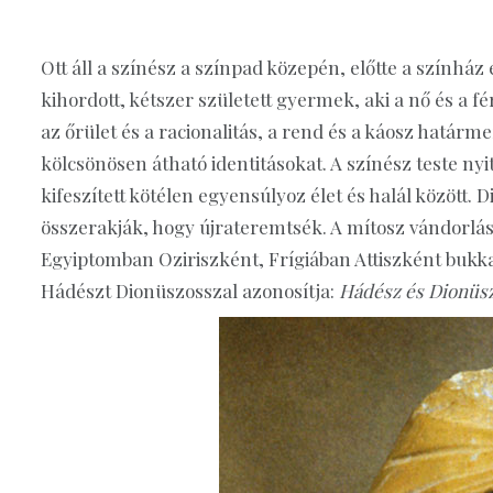
Ott áll a színész a színpad közepén, előtte a színház
kihordott, kétszer született gyermek, aki a nő és a fér
az őrület és a racionalitás, a rend és a káosz határ
kölcsönösen átható identitásokat. A színész teste nyit
kifeszített kötélen egyensúlyoz élet és halál között. 
összerakják, hogy újrateremtsék. A mítosz vándorlás
Egyiptomban Oziriszként, Frígiában Attiszként bukk
Hádészt Dionüszosszal azonosítja:
Hádész és Dionüsz