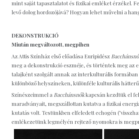
mint saját tapasztalatot és fizikai emléket érzékel. F
levő dolog hordozójává? Hogyan lehet művelni a hango
DEKONSTRUKCIÓ
Miután megváltozott, megpihen
Az Attis Színház első előadása Euripidész
Bacchánsn
meg a dekonstrukció eszméje, és történtek meg az el
talajként szolgált annak az interkulturális formáb
különböző helyszíneken, különféle kulturális hátter
Színészeimmel a
Bacchánsnők
kapcsán kezdtük el fe
maradványait, megszállottan kutatva a fizikai energia
kutatás volt. Testünkben elfeledett echogén (’visszh
emlékezetünk legmélyén rejtező nyomokra is megpró