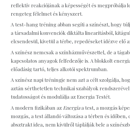
reflektív reakciójának a képességét és megpróbálja 
rengeteg félelmet és kényszert.
A test-hang tréning abban segíti a színészt, hogy túlj
a társadalmi konvenciók diktálta linearitásból, kitág
elcsendesül, kivetül a térbe, repedéseket idézve elő
A színész nemcsak a színházművészettel, de a tágabb
kapcsolatos anyagok felfedezője is. A blokkolt energi
előadásig tartó, teljes alkotói spektrumban.
A színész napi tréningje nem azt a célt szolgálja, 
aztán sérthetetlen technikai szabályok rendszerével 
tudatosságot és modulálja az Energia Testét.
A modern fizikában az
Energia
a test, a mozgás kép
mozgás, a test állandó változása a térben és időben, 
absztrakt idea, nem kívülről táplálják bele a színés