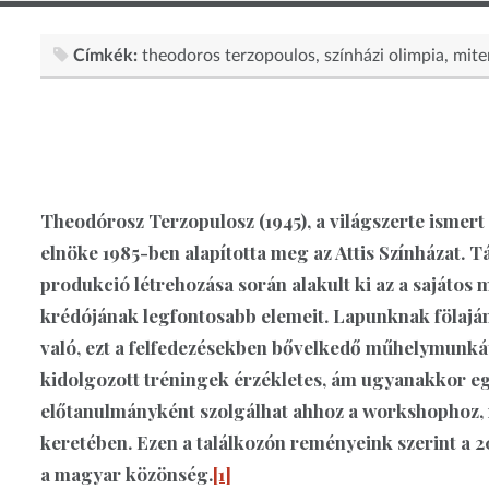
Címkék:
theodoros terzopoulos
színházi olimpia
mit
Theodórosz Terzopulosz (1945), a világszerte ismer
elnöke 1985-ben alapította meg az Attis Színházat. 
produkció létrehozása során alakult ki az a sajáto
krédójának legfontosabb elemeit. Lapunknak fölaján
való, ezt a felfedezésekben bővelkedő műhelymunkát 
kidolgozott tréningek érzékletes, ám ugyanakkor e
előtanulmányként szolgálhat ahhoz a workshophoz, 
keretében. Ezen a találkozón reményeink szerint a 2
a magyar közönség.
[1]