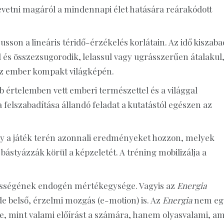
levetni magáról a mindennapi élet hatására reárakódott
usson a lineáris téridő-érzékelés korlátain. Az idő kiszaba
ul és összezsugorodik, lelassul vagy ugrásszerűen átalakul
 az ember kompakt világképén.
 értelemben vett emberi természettel és a világgal
a felszabadítása állandó feladat a kutatástól egészen az
hogy a játék terén azonnali eredményeket hozzon, melyek
bástyázzák körül a képzeletét. A tréning mobilizálja a
ességének endogén mértékegysége. Vagyis az
Energia
de belső, érzelmi mozgás (e-motion) is. Az
Energia
nem eg
zbe, mint valami előírást a számára, hanem olyasvalami, am