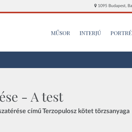
1095 Budapest, Baj
MŰSOR
INTERJÚ
PORTRÉ
se - A test
szatérése című Terzopulosz kötet törzsanyaga