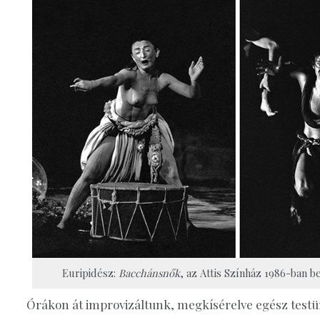
Euripidész:
Bacchánsnők
, az Attis Színház 1986-ban b
Órákon át improvizáltunk, megkísérelve egész testü