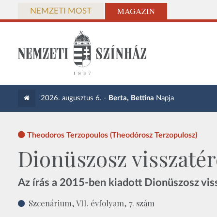
MAGAZIN
NEMZETI MOST
2026. augusztus 6. -
Berta, Bettina
Napja
Theodoros Terzopoulos (Theodórosz Terzopulosz)
Dionüszosz visszatéré
Az írás a 2015-ben kiadott Dionüszosz vis
Szcenárium, VII. évfolyam, 7. szám