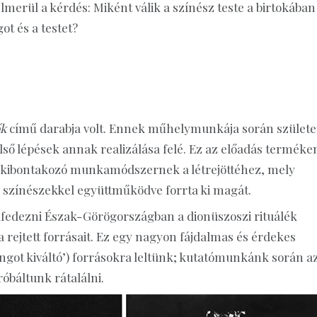
elmerül a kérdés: Miként válik a színész teste a birtokában
t és a testet?
ők
című darabja volt. Ennek műhelymunkája során születe
ső lépések annak realizálása felé. Ez az előadás terméke
an kibontakozó munkamódszernek a létrejöttéhez, mely
ű színészekkel együttműködve forrta ki magát.
lfedezni Észak-Görögországban a dionüszoszi rituálék
 rejtett forrásait. Ez egy nagyon fájdalmas és érdekes
angot kiváltó’) forrásokra leltünk; kutatómunkánk során a
báltunk rátalálni.