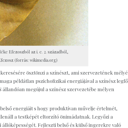
éke Efezoszból az i. e. 2. századból,
ezosz (forrás: wikimedia.org)
 keresésére ösztönzi a színészt, ami szervezetének mély
a maga példátlan pszichofizikai energiájával a színész legf
n. S állandóan megújul a színész szervezetébe mélyen
 belső energiáit s hogy produktívan művelje értelmét,
llenáll a testképét eltorzító önimádatnak. Legyőzi a
 állóképességét. Fejleszti belső és külső ingerekre való