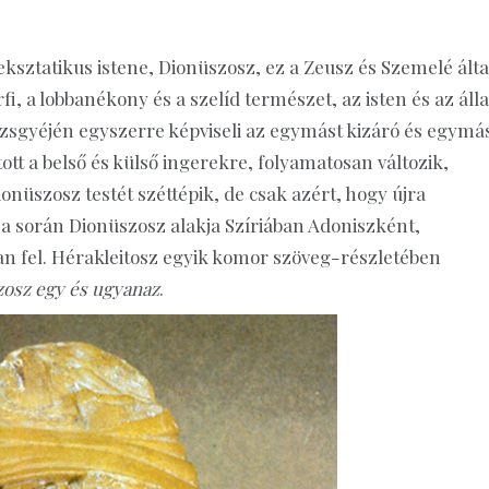
 eksztatikus istene, Dionüszosz, ez a Zeusz és Szemelé álta
fi, a lobbanékony és a szelíd természet, az isten és az álla
mezsgyéjén egyszerre képviseli az egymást kizáró és egymá
ott a belső és külső ingerekre, folyamatosan változik,
Dionüszosz testét széttépik, de csak azért, hogy újra
a során Dionüszosz alakja Szíriában Adoniszként,
an fel. Hérakleitosz egyik komor szöveg-részletében
osz egy és ugyanaz
.