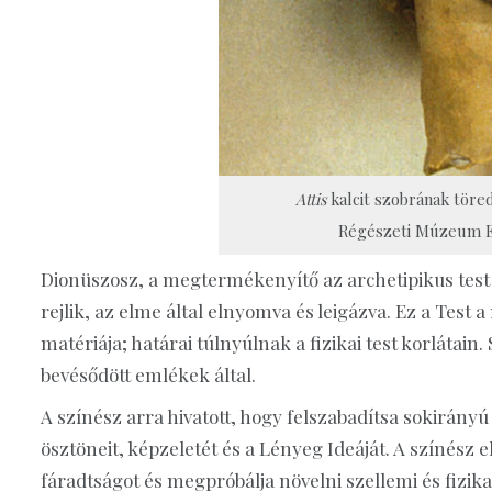
Attis
kalcit szobrának töred
Régészeti Múzeum Ef
Dionüszosz, a megtermékenyítő az archetipikus test
rejlik, az elme által elnyomva és leigázva. Ez a Test 
matériája; határai túlnyúlnak a fizikai test korlátai
bevésődött emlékek által.
A színész arra hivatott, hogy felszabadítsa sokirányú
ösztöneit, képzeletét és a Lényeg Ideáját. A színész e
fáradtságot és megpróbálja növelni szellemi és fizikai