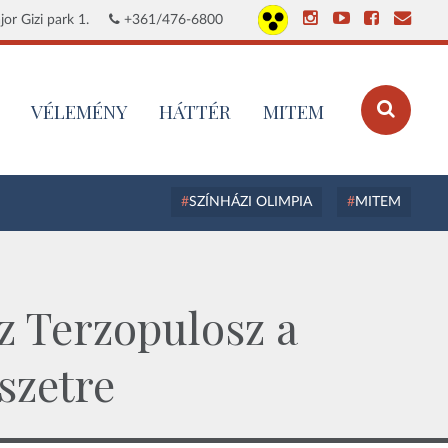
or Gizi park 1.
+361/476-6800
VÉLEMÉNY
HÁTTÉR
MITEM
SZÍNHÁZI OLIMPIA
MITEM
z Terzopulosz a
szetre