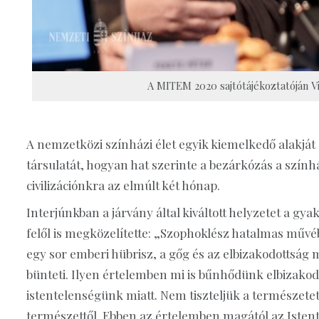
A MITEM 2020 sajtótájékoztatóján V
A nemzetközi színházi élet egyik kiemelkedő alakját 
társulatát, hogyan hat szerinte a bezárkózás a szí
civilizációnkra az elmúlt két hónap.
Interjúnkban a járvány által kiváltott helyzetet a g
felől is megközelítette: „Szophoklész hatalmas művébe
egy sor emberi hübrisz, a gőg és az elbizakodottság m
bünteti. Ilyen értelemben mi is bűnhődünk elbizakod
istentelenségünk miatt. Nem tiszteljük a természete
természettől. Ebben az értelemben magától az Istentő