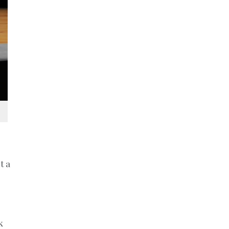
t a
k