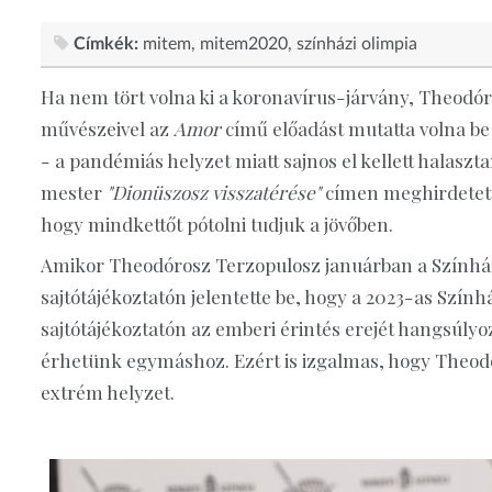
Címkék:
mitem
mitem2020
színházi olimpia
Ha nem tört volna ki a koronavírus-járvány, Theodóro
művészeivel az
Amor
című előadást mutatta volna b
- a pandémiás helyzet miatt sajnos el kellett halaszta
mester
"Dionüszosz visszatérése"
címen meghirdetett
hogy mindkettőt pótolni tudjuk a jövőben.
Amikor Theodórosz Terzopulosz januárban a Színházi
sajtótájékoztatón jelentette be, hogy a 2023-as Szí
sajtótájékoztatón az emberi érintés erejét hangsúl
érhetünk egymáshoz. Ezért is izgalmas, hogy Theodó
extrém helyzet.