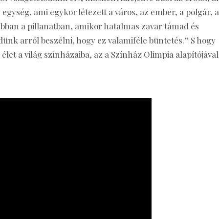
z egység, ami egykor létezett a város, az ember, a polgár, a
s abban a pillanatban, amikor hatalmas zavar támad és
nk arról beszélni, hogy ez valamiféle büntetés.” S hogy
let a világ színházaiba, az a Színház Olimpia alapítójával