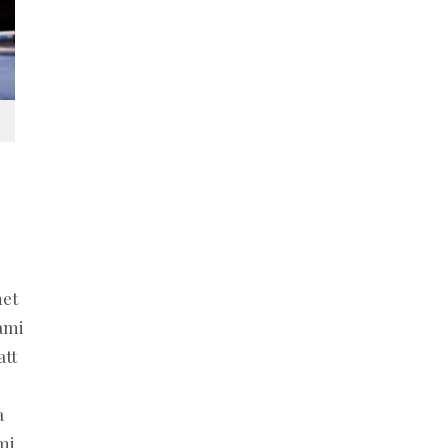
net
ami
att
a
mi