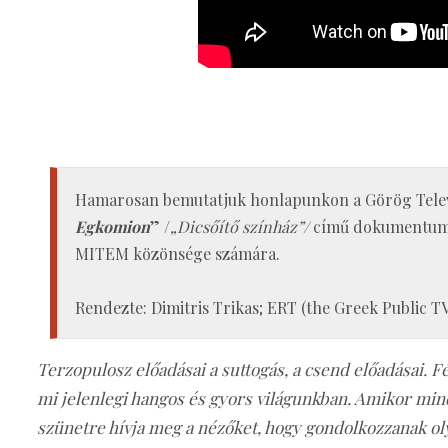
Hamarosan bemutatjuk honlapunkon a Görög Televíz
Egkomion
” /
„Dicsőítő színház”/
című dokumentumfi
MITEM közönsége számára.
Rendezte: Dimitris Trikas; ERT (the Greek Public TV
Terzopulosz előadásai a suttogás, a csend előadásai. F
mi jelenlegi hangos és gyors világunkban. Amikor mind
szünetre hívja meg a nézőket, hogy gondolkozzanak oly