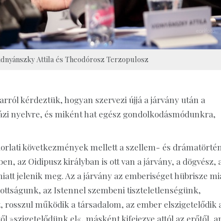
idnyánszky Attila és Theodórosz Terzopulosz
arról kérdeztük, hogyan szervezi újjá a járvány után a
nházi nyelvre, és miként hat egész gondolkodásmódunkra,
yakorlati következmények mellett a szellem- és drámatörté
n, az Oidipusz királyban is ott van a járvány, a dögvész, 
iatt jelenik meg. Az a járvány az emberiséget hübrisze mi
ottságunk, az Istennel szembeni tiszteletlenségünk,
t, rosszul működik a társadalom, az ember elszigetelődik 
l »szigetelődünk el«, másként kifejezve attól az erőtől, a