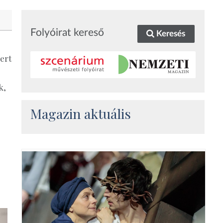
Folyóirat kereső
Keresés
ert
k,
Magazin aktuális