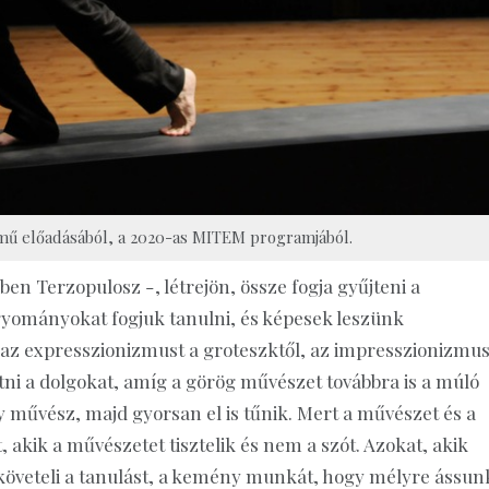
mű előadásából, a 2020-as MITEM programjából.
en Terzopulosz -, létrejön, össze fogja gyűjteni a
gyományokat fogjuk tanulni, és képesek leszünk
z expresszionizmust a groteszktől, az impresszionizmus
i a dolgokat, amíg a görög művészet továbbra is a múló
y művész, majd gyorsan el is tűnik. Mert a művészet és a
, akik a művészetet tisztelik és nem a szót. Azokat, akik
egköveteli a tanulást, a kemény munkát, hogy mélyre ássun