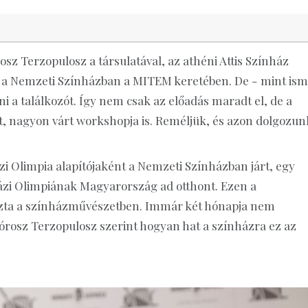
sz Terzopulosz a társulatával, az athéni Attis Színház
e a Nemzeti Színházban a MITEM keretében. De - mint ism
ni a találkozót. Így nem csak az előadás maradt el, de a
, nagyon várt workshopja is. Reméljük, és azon dolgozun
 Olimpia alapítójaként a Nemzeti Színházban járt, egy
nházi Olimpiának Magyarország ad otthont. Ezen a
yozta a színházművészetben. Immár két hónapja nem
rosz Terzopulosz szerint hogyan hat a színházra ez az