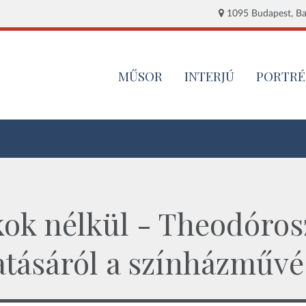
1095 Budapest, Baj
MŰSOR
INTERJÚ
PORTRÉ
ok nélkül - Theodóros
atásáról a színházművé