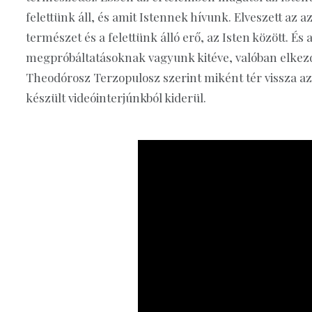
felettünk áll, és amit Istennek hívunk. Elveszett az a
természet és a felettünk álló erő, az Isten között. É
megpróbáltatásoknak vagyunk kitéve, valóban elkezdü
Theodórosz Terzopulosz szerint miként tér vissza az é
készült videóinterjúnkból kiderül.