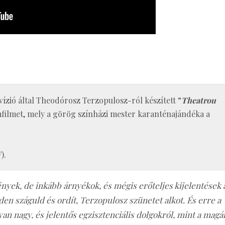
ió által Theodórosz Terzopulosz-ról készített “
Theatrou
lmet, mely a görög színházi mester karanténajándéka a
).
ények, de inkább árnyékok, és mégis erőteljes kijelentések 
en száguld és ordít, Terzopulosz szünetet alkot. És erre a
an nagy, és jelentős egzisztenciális dolgokról, mint a magá