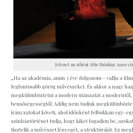
Jelenet az athéni Attis Színház
Amor
cí
„Ha az akadémia, amin 3 éve dolgozom - vallja a filmb
legfontosabb görög művészeket. És akkor a nagy ha
megkülönböztetni a modern utánzatát a moderntől, a
bensőségességtől. Addig nem tudjuk megkülönböztetn
irányzatokat követi, ahol időnként felbukkan egy-eg
színháztörténet tudja, hogy kiket fogadjon be, azokat
tisztelik a művészet lényegét, a struktúráját. Ez m