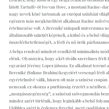
látott
Tartuffe
-öt Ivo van Hove, a mostani Racine-dar
nagy nevek közé tartoznak az európai színházi vilá
egészen más megközelítést alkalmaz Racine művével
értelmezése volt. A
Bereniké
színpadi univerzuma ne
általánosabb szintjét képviseli, a külső és a belső vi
összeférhetetlenségét, a férfi és nő örök párhuzamo
A belga rendező mindezt rendkívül minimalista módon
elénk. Olyannyira, hogy a két rivális szerelmes férfi 
egyaránt Jérémy Lopez játssza. Ez alkalmat teremt a
Bereniké (Suliane Brahim) kegyeiért versengő férfi a
egyértelművé válik, hiszen ott már a színész csupán a 
nemcsak ez okozza a puritánság érzetét a nézőben. A
„mozgásszegénység”, a színészi szövegmondás bensős
mindez azért történik, hogy leginkább a belső folyam
Utóbbira azért is érdemes figyelni, mert csodálatos 