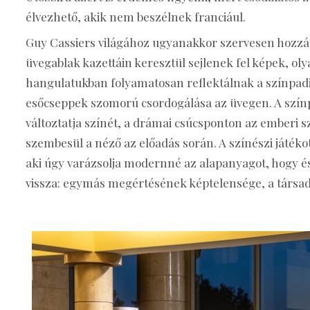
élvezhető, akik nem beszélnek franciául.
Guy Cassiers világához ugyanakkor szervesen hozzáta
üvegablak kazettáin keresztül sejlenek fel képek, 
hangulatukban folyamatosan reflektálnak a színpadi
esőcseppek szomorú csordogálása az üvegen. A színp
változtatja színét, a drámai csúcsponton az emberi s
szembesül a néző az előadás során. A színészi játéko
aki úgy varázsolja modernné az alapanyagot, hogy 
vissza: egymás megértésének képtelensége, a társad