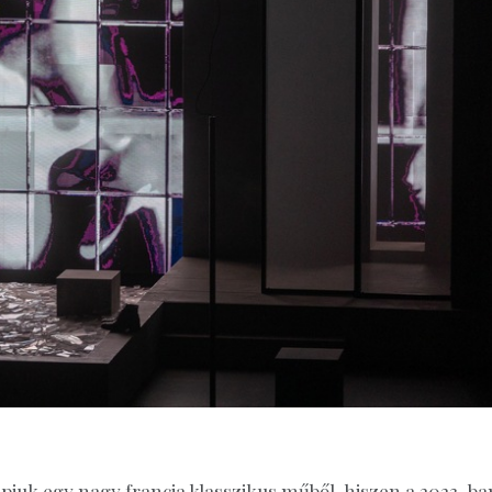
apjuk egy nagy francia klasszikus műből, hiszen a 2023-ba