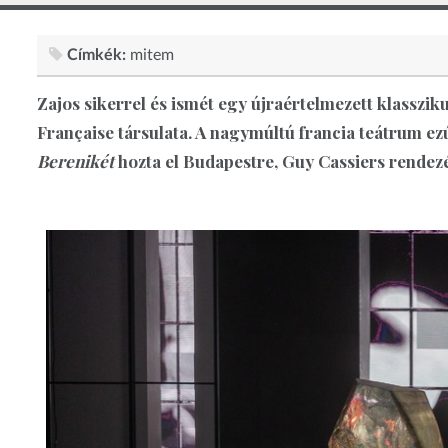
Címkék:
mitem
Zajos sikerrel és ismét egy újraértelmezett klasszik
Française társulata. A nagymúltú francia teátrum ez
Berenikét
hozta el Budapestre, Guy Cassiers rendez