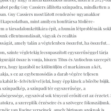
abot pedig Guy Cassiers állította színpadra, mindketten a
gban. Guy Cassiers most látott rendezése ugyanakkor
 kapcsolatban, mint amilyen honfitársa Molière-
m a társadalomkritikára épít, a humán létproblémák sok
lágunk ellentmondásait, vágyak és realitás
sságát, amely talán a végtelenben összefut, ha összefut…
, szinte végletekig lecsupaszított egyszerűséggel tárja
figuráját össze is vonja, hiszen Titus és Antiochus szerepét
rra, hogy igazából ne különüljön el markánsan a két,
lakja, s ez az egybemosódás a darab végére teljesen
kabát le-felvételével jelzi, hogy épp kinek a bőrébe bújik.
 színpadkép, a színpadi tér egyszerűsége, a
égessége, egyszóval sok tényező erősíti ezt az érzetet. 
atokra, a szereplők érzéseire és a szövegre fókuszáljunk.
zenéje van Racine verseinek, amely biztosan azoknak is