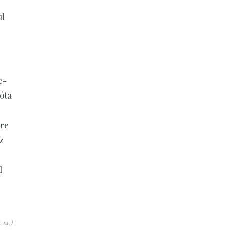
ul
e-
 óta
ère
z
l
 14.)