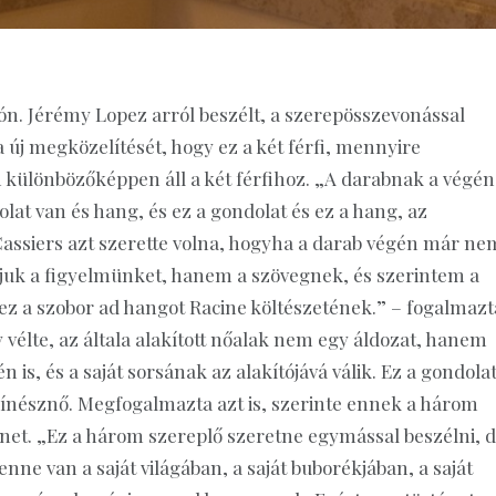
zón. Jérémy Lopez arról beszélt, a szerepösszevonással
új megközelítését, hogy ez a két férfi, mennyire
n különbözőképpen áll a két férfihoz. „A darabnak a végén
at van és hang, és ez a gondolat és ez a hang, az
Cassiers azt szerette volna, hogyha a darab végén már ne
juk a figyelmünket, hanem a szövegnek, és szerintem a
 ez a szobor ad hangot Racine költészetének.” – fogalmazt
 vélte, az általa alakított nőalak nem egy áldozat, hanem
 is, és a saját sorsának az alakítójává válik. Ez a gondola
zínésznő. Megfogalmazta azt is, szerinte ennek a három
énet. „Ez a három szereplő szeretne egymással beszélni, 
ne van a saját világában, a saját buborékjában, a saját