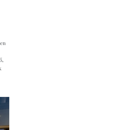
ően
ő,
k