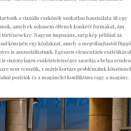
rtozik a vizuális eszközök szokatlan használata: itt egy
olyanok, amelyek sohasem öltenek konkrét formákat, ám
 történésekre. Nagyon impozáns, szép kép például az
ad közepén egy kőalakzat, amely a megvilágítástól függ
zívre is asszociálhatunk. Egészen elementáris esztétikával
t is viszonylagos eszköztelenségre szorítja a belga rendez
észre sem vesszük, s máris kortárs problémáink köszönne
almi pozíciók és a magánélet konfliktusa vagy a magány.