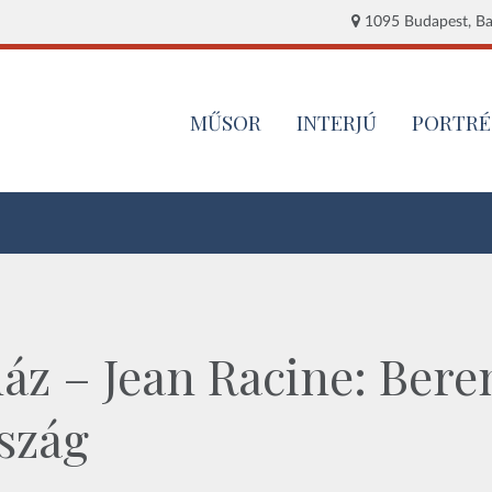
1095 Budapest, Baj
MŰSOR
INTERJÚ
PORTRÉ
ház – Jean Racine: Ber
szág