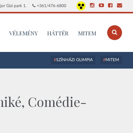
or Gizi park 1.
+361/476-6800
VÉLEMÉNY
HÁTTÉR
MITEM
SZÍNHÁZI OLIMPIA
MITEM
eniké, Comédie-