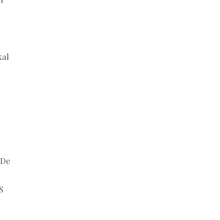
kal
 De
S