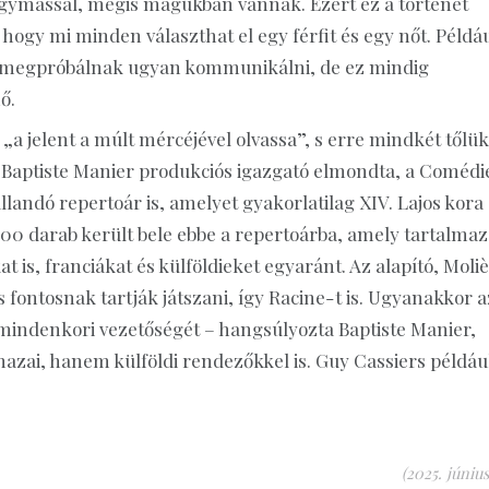
ymással, mégis magukban vannak. Ezért ez a történet
l, hogy mi minden választhat el egy férfit és egy nőt. Példá
 megpróbálnak ugyan kommunikálni, de ez mindig
ő.
„a jelent a múlt mércéjével olvassa”, s erre mindkét tőlük
ón Baptiste Manier produkciós igazgató elmondta, a Comédi
llandó repertoár is, amelyet gyakorlatilag XIV. Lajos kora
000 darab került bele ebbe a repertoárba, amely tartalmaz
 is, franciákat és külföldieket egyaránt. Az alapító, Moli
is fontosnak tartják játszani, így Racine-t is. Ugyanakkor a
 mindenkori vezetőségét – hangsúlyozta Baptiste Manier,
zai, hanem külföldi rendezőkkel is. Guy Cassiers példáu
(2025. június