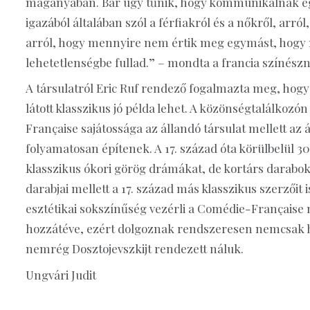
magányában. Bár úgy tűnik, hogy kommunikálnak eg
igazából általában szól a férfiakról és a nőkről, arró
arról, hogy mennyire nem értik meg egymást, hogy
lehetetlenségbe fullad.” – mondta a francia színészn
A társulatról Eric Ruf rendező fogalmazta meg, hogy 
látott klasszikus jó példa lehet. A közönségtalálkoz
Française sajátossága az állandó társulat mellett az á
folyamatosan építenek. A 17. század óta körülbelül 3
klasszikus ókori görög drámákat, de kortárs darabokat
darabjai mellett a 17. század más klasszikus szerzőit 
esztétikai sokszínűség vezérli a Comédie-Française
hozzátéve, ezért dolgoznak rendszeresen nemcsak ha
nemrég Dosztojevszkijt rendezett náluk.
Ungvári Judit