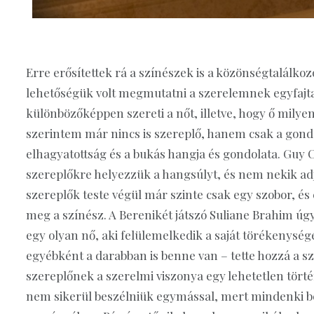
Erre erősítettek rá a színészek is a közönségtalálko
lehetőségük volt megmutatni a szerelemnek egyfajta 
különbözőképpen szereti a nőt, illetve, hogy ő milye
szerintem már nincs is szereplő, hanem csak a gondol
elhagyatottság és a bukás hangja és gondolata. Guy 
szereplőkre helyezzük a hangsúlyt, és nem nekik ad
szereplők teste végül már szinte csak egy szobor, és
meg a színész. A Berenikét játszó Suliane Brahim úgy
egy olyan nő, aki felülemelkedik a saját törékenységén
egyébként a darabban is benne van – tette hozzá a s
szereplőnek a szerelmi viszonya egy lehetetlen tört
nem sikerül beszélniük egymással, mert mindenki ben