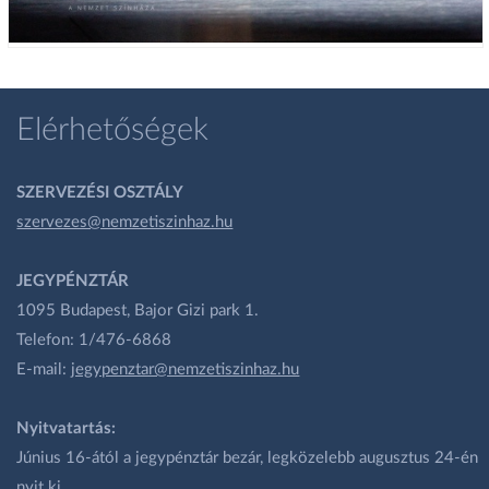
Elérhetőségek
SZERVEZÉSI OSZTÁLY
szervezes@nemzetiszinhaz.hu
JEGYPÉNZTÁR
1095 Budapest, Bajor Gizi park 1.
Telefon: 1/476-6868
E-mail:
jegypenztar@nemzetiszinhaz.hu
Nyitvatartás:
Június 16-ától a jegypénztár bezár, legközelebb augusztus 24-én
nyit ki.