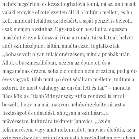
nehéz megérteni és kézzelfoghatóvá tenni, mi az, ami miatt
valaki ennyire elkötelezetten áll ki a kultúra mellett, és ha
kell, mindent feláldoz az ideáiért, a saját pénzét is beleöli,
csak menjen a színház. Ugyanakkor bevallotta, egészen
másként érez a kolozsvári (ma a román társulatnak helyet
adó) színházépület láttán, amióta ezzel foglalkoztak.
„Sohase volt olyan tulajdonérzésem, mint a próbák után.
Állok a buszmegállóban, nézem az épületet, és a
magaménak érzem, soha életemben nem éreztem, pedig 60
éves vagyok, több mint 40 évet sétáltam mellette, tudtam a
sztorit, de most valahogy az enyém lett és fáj.” – mondta
Bács Miklós. Ifjabb Vidnyánszky Attila rendező is erről
beszélt, hogy ma már nagyon nehéz érzékeltetni, azt a
tisztaságot és odaadást, ahogyan a színházra, a
művészetre, kultúrára tekintett Janovics. „Az én
felismerésem, vagy amit nekem adott Janovics életútja, az a
színészekhez és a színházhoz való hozzáállásban egy olyan