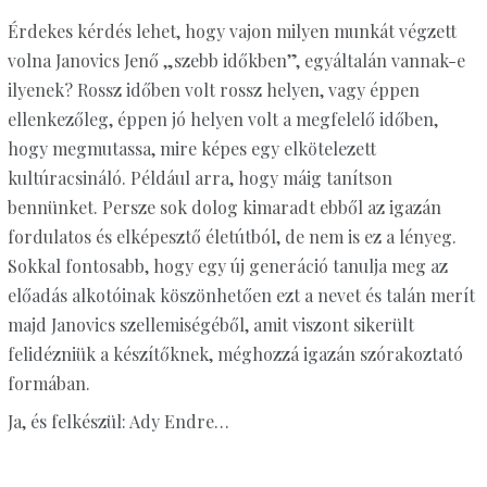
Érdekes kérdés lehet, hogy vajon milyen munkát végzett
volna Janovics Jenő „szebb időkben”, egyáltalán vannak-e
ilyenek? Rossz időben volt rossz helyen, vagy éppen
ellenkezőleg, éppen jó helyen volt a megfelelő időben,
hogy megmutassa, mire képes egy elkötelezett
kultúracsináló. Például arra, hogy máig tanítson
bennünket. Persze sok dolog kimaradt ebből az igazán
fordulatos és elképesztő életútból, de nem is ez a lényeg.
Sokkal fontosabb, hogy egy új generáció tanulja meg az
előadás alkotóinak köszönhetően ezt a nevet és talán merít
majd Janovics szellemiségéből, amit viszont sikerült
felidézniük a készítőknek, méghozzá igazán szórakoztató
formában.
Ja, és felkészül: Ady Endre…