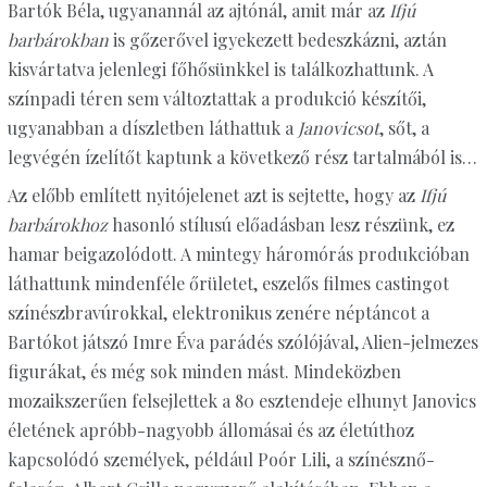
Bartók Béla, ugyanannál az ajtónál, amit már az
Ifjú
barbárokban
is gőzerővel igyekezett bedeszkázni, aztán
kisvártatva jelenlegi főhősünkkel is találkozhattunk. A
színpadi téren sem változtattak a produkció készítői,
ugyanabban a díszletben láthattuk a
Janovicsot
, sőt, a
legvégén ízelítőt kaptunk a következő rész tartalmából is…
Az előbb említett nyitójelenet azt is sejtette, hogy az
Ifjú
barbárokhoz
hasonló stílusú előadásban lesz részünk, ez
hamar beigazolódott. A mintegy háromórás produkcióban
láthattunk mindenféle őrületet, eszelős filmes castingot
színészbravúrokkal, elektronikus zenére néptáncot a
Bartókot játszó Imre Éva parádés szólójával, Alien-jelmezes
figurákat, és még sok minden mást. Mindeközben
mozaikszerűen felsejlettek a 80 esztendeje elhunyt Janovics
életének apróbb-nagyobb állomásai és az életúthoz
kapcsolódó személyek, például Poór Lili, a színésznő-