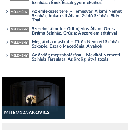
Színháza: Ének Észak gyermekeihez
Az emlékezet terei – Temesvári Állami Német
VÉLEMÉNY
Színház, bukaresti Állami Zsidó Színház: Sidy
Thal
Szerelmi álmok – Gribojedov Állami Orosz
VÉLEMÉNY
Dráma Színház, Grúzia: A szerelem sétányai
Meglátni a másikat – Török Nemzeti Színház,
VÉLEMÉNY
Szkopje, Észak-Macedónia: A vakok
Az ördög megzabolázása – Mexikói Nemzeti
VÉLEMÉNY
Színház Társulata: Az ördögi átváltozás
MITEM12/JANOVICS