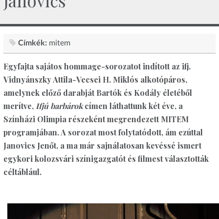
Janovics
Címkék:
mitem
Egyfajta sajátos hommage-sorozatot indított az ifj.
Vidnyánszky Attila-Vecsei H. Miklós alkotópáros,
amelynek előző darabját Bartók és Kodály életéből
merítve,
Ifjú barbárok
címen láthattunk két éve, a
Színházi Olimpia részeként megrendezett MITEM
programjában. A sorozat most folytatódott, ám ezúttal
Janovics Jenőt, a ma már sajnálatosan kevéssé ismert
egykori kolozsvári színigazgatót és filmest választották
céltáblául.