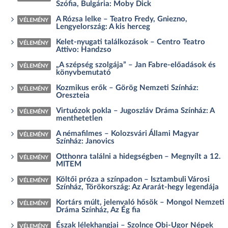
Szófia, Bulgária: Moby Dick
A Rózsa lelke – Teatro Fredy, Gniezno,
VÉLEMÉNY
Lengyelország: A kis herceg
Kelet-nyugati találkozások – Centro Teatro
VÉLEMÉNY
Attivo: Handzso
„A szépség szolgája” – Jan Fabre-előadások és
VÉLEMÉNY
könyvbemutató
Kozmikus erők – Görög Nemzeti Színház:
VÉLEMÉNY
Oreszteia
Virtuózok pokla – Jugoszláv Dráma Színház: A
VÉLEMÉNY
menthetetlen
A némafilmes – Kolozsvári Állami Magyar
VÉLEMÉNY
Színház: Janovics
Otthonra találni a hidegségben – Megnyílt a 12.
VÉLEMÉNY
MITEM
Költői próza a színpadon – Isztambuli Városi
VÉLEMÉNY
Színház, Törökország: Az Ararát-hegy legendája
Kortárs múlt, jelenvaló hősök – Mongol Nemzeti
VÉLEMÉNY
Dráma Színház, Az Ég fia
Észak lélekhangjai – Szolnce Obi-Ugor Népek
VÉLEMÉNY