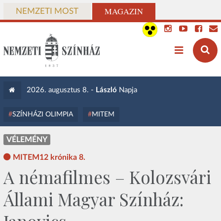
MAGAZIN
NEMZETI MOST
2026. augusztus 8. -
László
Napja
SZÍNHÁZI OLIMPIA
MITEM
VÉLEMÉNY
MITEM12 krónika 8.
A némafilmes – Kolozsvári
Állami Magyar Színház: