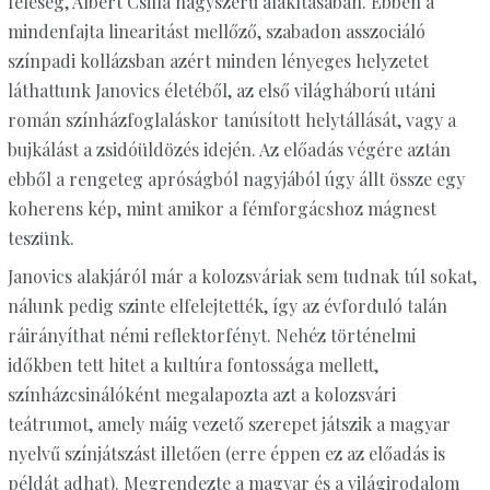
feleség, Albert Csilla nagyszerű alakításában. Ebben a
mindenfajta linearitást mellőző, szabadon asszociáló
színpadi kollázsban azért minden lényeges helyzetet
láthattunk Janovics életéből, az első világháború utáni
román színházfoglaláskor tanúsított helytállását, vagy a
bujkálást a zsidóüldözés idején. Az előadás végére aztán
ebből a rengeteg apróságból nagyjából úgy állt össze egy
koherens kép, mint amikor a fémforgácshoz mágnest
teszünk.
Janovics alakjáról már a kolozsváriak sem tudnak túl sokat,
nálunk pedig szinte elfelejtették, így az évforduló talán
ráirányíthat némi reflektorfényt. Nehéz történelmi
időkben tett hitet a kultúra fontossága mellett,
színházcsinálóként megalapozta azt a kolozsvári
teátrumot, amely máig vezető szerepet játszik a magyar
nyelvű színjátszást illetően (erre éppen ez az előadás is
példát adhat). Megrendezte a magyar és a világirodalom