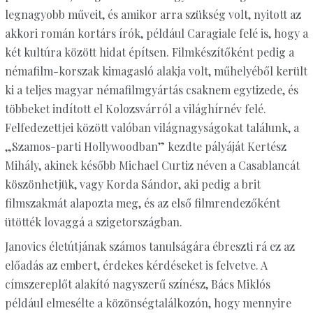
legnagyobb műveit, és amikor arra szükség volt, nyitott az
akkori román kortárs írók, például Caragiale felé is, hogy a
két kultúra között hidat építsen. Filmkészítőként pedig a
némafilm-korszak kimagasló alakja volt, műhelyéből került
ki a teljes magyar némafilmgyártás csaknem egytizede, és
többeket indított el Kolozsvárról a világhírnév felé.
Felfedezettjei között valóban világnagyságokat találunk, a
„Szamos-parti Hollywoodban” kezdte pályáját Kertész
Mihály, akinek később Michael Curtiz néven a Casablancát
köszönhetjük, vagy Korda Sándor, aki pedig a brit
filmszakmát alapozta meg, és az első filmrendezőként
ütötték lovaggá a szigetországban.
Janovics életútjának számos tanulságára ébreszti rá ez az
előadás az embert, érdekes kérdéseket is felvetve. A
címszereplőt alakító nagyszerű színész, Bács Miklós
például elmesélte a közönségtalálkozón, hogy mennyire