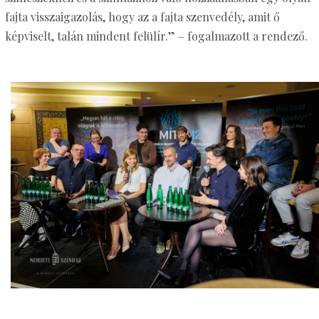
fajta visszaigazolás, hogy az a fajta szenvedély, amit ő
képviselt, talán mindent felülír.” – fogalmazott a rendező.