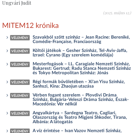
Ungvári Judit
(2025. május 12.)
MITEM12 krónika
Szavakból szőtt színház – Jean Racine: Bereniké,
VÉLEMÉNY
Comédie-Française, Franciaország
Költői játékok – Gesher Színház, Tel-Aviv-Jaffa,
VÉLEMÉNY
Izrael: Cyrano (Egy szerelem komédiája)
Mesterfogások – I.L. Caragiale Nemzeti Színház,
VÉLEMÉNY
Bukarest: Gertrud; Radu Stanca Nemzeti Színház
és Tokyo Metropolitan Színház: Jónás
Régi formák bűvöletében – Xi'an Yisu Színház,
VÉLEMÉNY
Sanhszi, Kína: Zhaojun utazása
Vérben fogant szerelem – Plovdivi Dráma
VÉLEMÉNY
Színház, Bulgária-Veleszi Dráma Színház, Észak-
Macedónia: Vér nélkül
Angyalkártya – Sardegna Teatro, Cagliari,
VÉLEMÉNY
Olaszország és Teatro Migjeni Shkoder, Tirana,
Albánia: A látogatás
A víz érintése – Ivan Vazov Nemzeti Színház,
VÉLEMÉNY