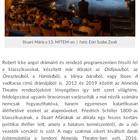
Stuart Mária a 13. MITEM-en | fotó: Eöri Szabó Zsolt
Robert Icke angol drámaíró és rendező programszerűen frissíti fel
a klasszikusokat, készített már átiratot az
Oidipusz
ból, az
Oreszteiá
ból, a
Hamlet
ből, a
Ványa bácsi
ból, vagy Ibsen
A
vadkacsa
című drámájából is. 2013 és 2019 között az Almeida
Theatre rendezőjeként lényegében így tett szert világhírre,
feldolgozásai ugyanis bravúrosan varázsolták a mai nézők számára
nemcsak fogyaszthatóvá, hanem egyenesen katartikusan
átélhetővé ezeket az alapműveket. Friedrich Schiller 1800-as
klasszikusának, a
Stuart Máriá
nak az átirata egy feszes kortárs
politikai thriller lett, amely a hatalom természetéről, de a női
vezetők sorsáról is szól. A nagy szakmai sikert kiváltott darab
ősbemutatója a londoni Almeida Theatre-ben volt, 2016.