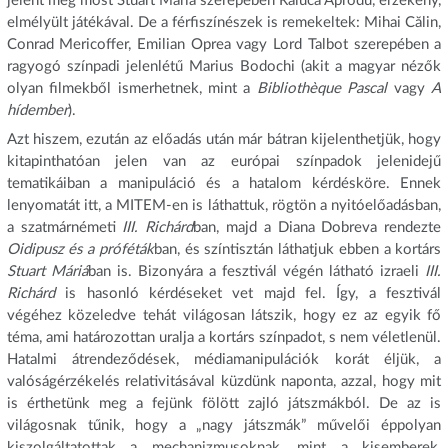
jelent meg most Stuart Mária szerepében Raluca Aprodu, érzékeny,
elmélyült játékával. De a férfiszínészek is remekeltek: Mihai Călin,
Conrad Mericoffer, Emilian Oprea vagy Lord Talbot szerepében a
ragyogó színpadi jelenlétű Marius Bodochi (akit a magyar nézők
olyan filmekből ismerhetnek, mint a
Bibliothèque Pascal
vagy
A
hídember
).
Azt hiszem, ezután az előadás után már bátran kijelenthetjük, hogy
kitapinthatóan jelen van az európai színpadok jelenidejű
tematikáiban a manipuláció és a hatalom kérdésköre. Ennek
lenyomatát itt, a MITEM-en is láthattuk, rögtön a nyitóelőadásban,
a szatmárnémeti
III. Richárd
ban, majd a Diana Dobreva rendezte
Oidipusz és a próféták
ban, és színtisztán láthatjuk ebben a kortárs
Stuart Máriá
ban is. Bizonyára a fesztivál végén látható izraeli
III.
Richárd
is hasonló kérdéseket vet majd fel. Így, a fesztivál
végéhez közeledve tehát világosan látszik, hogy ez az egyik fő
téma, ami határozottan uralja a kortárs színpadot, s nem véletlenül.
Hatalmi átrendeződések, médiamanipulációk korát éljük, a
valóságérzékelés relativitásával küzdünk naponta, azzal, hogy mit
is érthetünk meg a fejünk fölött zajló játszmákból. De az is
világosnak tűnik, hogy a „nagy játszmák” művelői éppolyan
kiszolgáltatottak a mechanizmusoknak, mint a kisemberek,