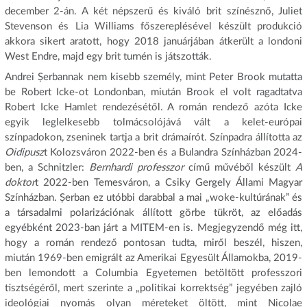
december 2-án. A két népszerű és kiváló brit színésznő, Juliet
Stevenson és Lia Williams főszereplésével készült produkció
akkora sikert aratott, hogy 2018 januárjában átkerült a londoni
West Endre, majd egy brit turnén is játszották.
Andrei Șerbannak nem kisebb személy, mint Peter Brook mutatta
be Robert Icke-ot Londonban, miután Brook el volt ragadtatva
Robert Icke Hamlet rendezésétől. A román rendező azóta Icke
egyik leglelkesebb tolmácsolójává vált a kelet-európai
színpadokon, zseninek tartja a brit drámaírót. Színpadra állította az
Oidipusz
t Kolozsváron 2022-ben és a Bulandra Színházban 2024-
ben, a Schnitzler:
Bernhardi professzor
című művéből készült
A
doktor
t 2022-ben Temesváron, a Csiky Gergely Állami Magyar
Színházban. Șerban ez utóbbi darabbal a mai „woke-kultúrának” és
a társadalmi polarizációnak állított görbe tükröt, az előadás
egyébként 2023-ban járt a MITEM-en is. Megjegyzendő még itt,
hogy a román rendező pontosan tudta, miről beszél, hiszen,
miután 1969-ben emigrált az Amerikai Egyesült Államokba, 2019-
ben lemondott a Columbia Egyetemen betöltött professzori
tisztségéről, mert szerinte a „politikai korrektség” jegyében zajló
ideológiai nyomás olyan méreteket öltött, mint Nicolae