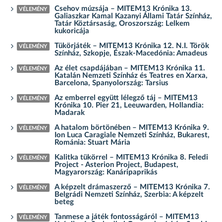
Csehov múzsája – MITEM13 Krónika 13.
VÉLEMÉNY
Galiaszkar Kamal Kazanyi Állami Tatár Színház,
Tatár Köztársaság, Oroszország: Lelkem
kukoricája
Tükörjáték – MITEM13 Krónika 12. N.I. Török
VÉLEMÉNY
Színház, Szkopje, Észak-Macedónia: Amadeus
Az élet csapdájában – MITEM13 Krónika 11.
VÉLEMÉNY
Katalán Nemzeti Színház és Teatres en Xarxa,
Barcelona, Spanyolország: Tarsius
Az emberrel együtt lélegző táj – MITEM13
VÉLEMÉNY
Krónika 10. Pier 21, Leeuwarden, Hollandia:
Madarak
A hatalom börtönében – MITEM13 Krónika 9.
VÉLEMÉNY
Ion Luca Caragiale Nemzeti Színház, Bukarest,
Románia: Stuart Mária
Kalitka tükörrel – MITEM13 Krónika 8. Feledi
VÉLEMÉNY
Project - Asterion Project, Budapest,
Magyarország: Kanáripaprikás
A képzelt drámaszerző – MITEM13 Krónika 7.
VÉLEMÉNY
Belgrádi Nemzeti Színház, Szerbia: A képzelt
beteg
Tanmese a játék fontosságáról – MITEM13
VÉLEMÉNY