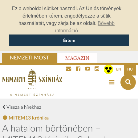
Ez a weboldal sütiket használ. Az Uniós törvények
értelmében kérem, engedélyezze a sütik
használatát, vagy zárja be az oldalt.
Bővebb
információ
Értem
MAGAZIN
NEMZETI MOST
EN
HU
Vissza a hírekhez
MITEM13 krónika
A hatalom börtönében –