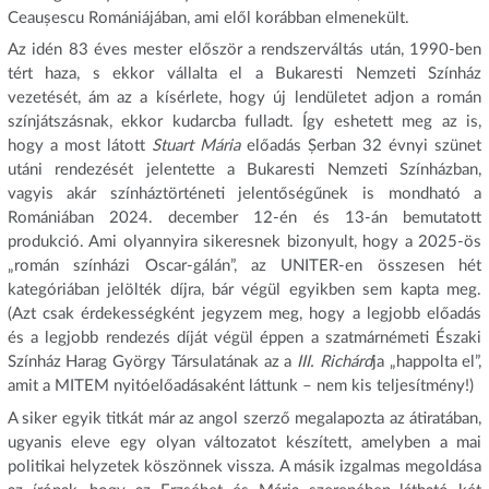
Ceaușescu Romániájában, ami elől korábban elmenekült.
Az idén 83 éves mester először a rendszerváltás után, 1990-ben
tért haza, s ekkor vállalta el a Bukaresti Nemzeti Színház
vezetését, ám az a kísérlete, hogy új lendületet adjon a román
színjátszásnak, ekkor kudarcba fulladt. Így eshetett meg az is,
hogy a most látott
Stuart Mária
előadás Șerban 32 évnyi szünet
utáni rendezését jelentette a Bukaresti Nemzeti Színházban,
vagyis akár színháztörténeti jelentőségűnek is mondható a
Romániában 2024. december 12-én és 13-án bemutatott
produkció. Ami olyannyira sikeresnek bizonyult, hogy a 2025-ös
„román színházi Oscar-gálán”, az UNITER-en összesen hét
kategóriában jelölték díjra, bár végül egyikben sem kapta meg.
(Azt csak érdekességként jegyzem meg, hogy a legjobb előadás
és a legjobb rendezés díját végül éppen a szatmárnémeti Északi
Színház Harag György Társulatának az a
III. Richárd
ja „happolta el”,
amit a MITEM nyitóelőadásaként láttunk – nem kis teljesítmény!)
A siker egyik titkát már az angol szerző megalapozta az átiratában,
ugyanis eleve egy olyan változatot készített, amelyben a mai
politikai helyzetek köszönnek vissza. A másik izgalmas megoldása