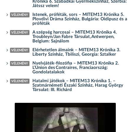
Krónika 6. Szabadkai Gyermekszínház, Szerbia:
Játssz velem!
Istenek, próféták, sors – MITEM13 Krónika 5.
VÉLEMÉNY
Plovdivi Dráma Színház, Bulgária: Oidipusz és a
próféták
A szépség harcosai – MITEM13 Krónika 4.
VÉLEMÉNY
Troubleyn/Jan Fabre Társulat, Antwerpen,
Belgium: Sajnálom
Elérhetetlen álmaink – MITEM13 Krónika 3.
VÉLEMÉNY
Liberty Színház, Tbiliszi, Georgia: Sztalker
Nyelvjáték-filozófia – MITEM13 Krónika 2.
VÉLEMÉNY
L’Union des Contraires, Franciaország:
Gondolatalakok
Hatalmi játékok – MITEM13 Krónika 1. –
VÉLEMÉNY
Szatmárnémeti Északi Színház, Harag György
Társulat: III. Richárd