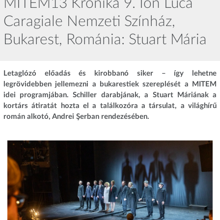
MITEM13 Krónika 9. Ion Luca
Caragiale Nemzeti Színház,
Bukarest, Románia: Stuart Mária
Letaglózó előadás és kirobbanó siker – így lehetne
legrövidebben jellemezni a bukarestiek szereplését a MITEM
idei programjában. Schiller darabjának, a Stuart Máriának a
kortárs átiratát hozta el a találkozóra a társulat, a világhírű
román alkotó, Andrei Şerban rendezésében.