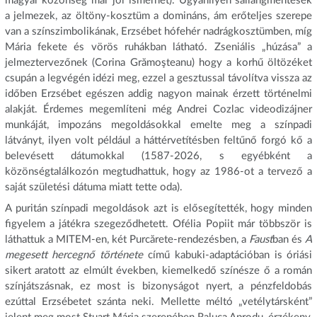
magyar közönség már jól ismerhet). Ugyanilyen sallangmentesek
a jelmezek, az öltöny-kosztüm a domináns, ám erőteljes szerepe
van a színszimbolikának, Erzsébet hófehér nadrágkosztümben, míg
Mária fekete és vörös ruhákban látható. Zseniális „húzása” a
jelmeztervezőnek (Corina Grămoşteanu) hogy a korhű öltözéket
csupán a legvégén idézi meg, ezzel a gesztussal távolítva vissza az
időben Erzsébet egészen addig nagyon mainak érzett történelmi
alakját. Érdemes megemlíteni még Andrei Cozlac videodizájner
munkáját, impozáns megoldásokkal emelte meg a színpadi
látványt, ilyen volt például a háttérvetítésben feltűnő forgó kő a
belevésett dátumokkal (1587-2026, s egyébként a
közönségtalálkozón megtudhattuk, hogy az 1986-ot a tervező a
saját születési dátuma miatt tette oda).
A puritán színpadi megoldások azt is elősegítették, hogy minden
figyelem a játékra szegeződhetett. Ofélia Popiit már többször is
láthattuk a MITEM-en, két Purcărete-rendezésben, a
Faust
ban és
A
megesett hercegnő története
című kabuki-adaptációban is óriási
sikert aratott az elmúlt években, kiemelkedő színésze ő a román
színjátszásnak, ez most is bizonyságot nyert, a pénzfeldobás
ezúttal Erzsébetet szánta neki. Mellette méltó „vetélytársként”