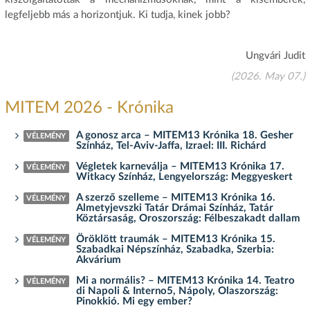
legfeljebb más a horizontjuk. Ki tudja, kinek jobb?
Ungvári Judit
(2026. May 07.)
MITEM 2026 - Krónika
A gonosz arca – MITEM13 Krónika 18. Gesher
VÉLEMÉNY
Színház, Tel-Aviv-Jaffa, Izrael: III. Richárd
Végletek karneválja – MITEM13 Krónika 17.
VÉLEMÉNY
Witkacy Színház, Lengyelország: Meggyeskert
A szerző szelleme – MITEM13 Krónika 16.
VÉLEMÉNY
Almetyjevszki Tatár Drámai Színház, Tatár
Köztársaság, Oroszország: Félbeszakadt dallam
Öröklött traumák – MITEM13 Krónika 15.
VÉLEMÉNY
Szabadkai Népszínház, Szabadka, Szerbia:
Akvárium
Mi a normális? – MITEM13 Krónika 14. Teatro
VÉLEMÉNY
di Napoli & Interno5, Nápoly, Olaszország:
Pinokkió. Mi egy ember?