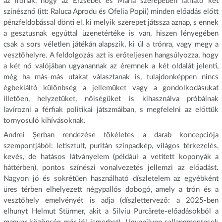
az írónak, hogy az Erzsébet és Mária szerepében látható két
színésznő (itt: Raluca Aprodu és Ofelia Popii) minden előadás előtt
pénzfeldobással dönti el, ki melyik szerepet játssza aznap, s ennek
a gesztusnak egyúttal üzenetértéke is van, hiszen lényegében
csak a sors véletlen játékán alapszik, ki ül a trónra, vagy megy a
vesztőhelyre. A feldolgozás azt is erőteljesen hangsúlyozza, hogy
a két nő valójában ugyanannak az éremnek a két oldalát jelenti,
még ha más-más utakat választanak is, tulajdonképpen nincs
égbekiáltó különbség a jellemüket vagy a gondolkodásukat
illetően, helyzetüket, nőiségüket is kihasználva próbálnak
lavírozni a férfiak politikai játszmáiban, s megfelelni az előttük
tornyosuló kihívásoknak.
Andrei Șerban rendezése tökéletes a darab koncepciója
szempontjából: letisztult, puritán színpadkép, világos térkezelés,
kevés, de hatásos látványelem (például a vetített koponyák a
háttérben), pontos színészi vonalvezetés jellemzi az előadást.
Nagyon jó és sokrétűen használható díszletelem az egyébként
üres térben elhelyezett négypallós dobogó, amely a trón és a
vesztőhely emelvényét is adja (díszlettervező: a 2025-ben
elhunyt Helmut Stürmer, akit a Silviu Purcărete-előadásokból a