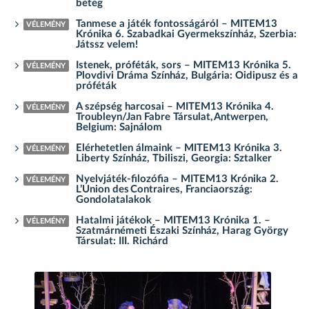
beteg
Tanmese a játék fontosságáról – MITEM13
VÉLEMÉNY
Krónika 6. Szabadkai Gyermekszínház, Szerbia:
Játssz velem!
Istenek, próféták, sors – MITEM13 Krónika 5.
VÉLEMÉNY
Plovdivi Dráma Színház, Bulgária: Oidipusz és a
próféták
A szépség harcosai – MITEM13 Krónika 4.
VÉLEMÉNY
Troubleyn/Jan Fabre Társulat, Antwerpen,
Belgium: Sajnálom
Elérhetetlen álmaink – MITEM13 Krónika 3.
VÉLEMÉNY
Liberty Színház, Tbiliszi, Georgia: Sztalker
Nyelvjáték-filozófia – MITEM13 Krónika 2.
VÉLEMÉNY
L’Union des Contraires, Franciaország:
Gondolatalakok
Hatalmi játékok – MITEM13 Krónika 1. –
VÉLEMÉNY
Szatmárnémeti Északi Színház, Harag György
Társulat: III. Richárd