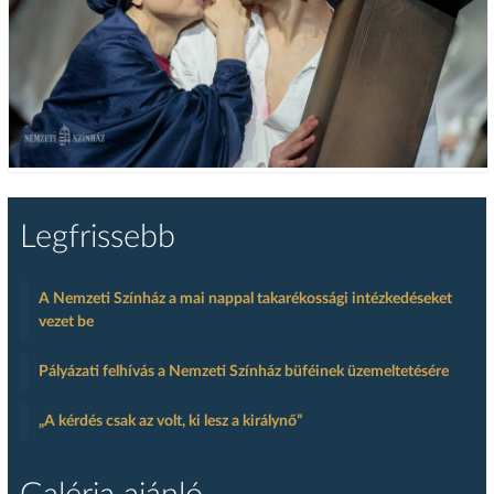
Legfrissebb
A Nemzeti Színház a mai nappal takarékossági intézkedéseket
vezet be
Pályázati felhívás a Nemzeti Színház büféinek üzemeltetésére
„A kérdés csak az volt, ki lesz a királynő”