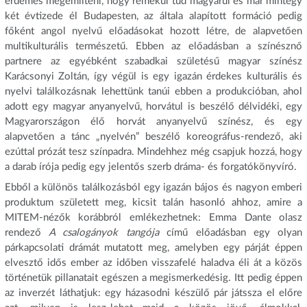
érdemes megemlíteni, hogy remekül tud magyarul és már mintegy
két évtizede él Budapesten, az általa alapított formáció pedig
főként angol nyelvű előadásokat hozott létre, de alapvetően
multikulturális természetű. Ebben az előadásban a színésznő
partnere az egyébként szabadkai születésű magyar színész
Karácsonyi Zoltán, így végül is egy igazán érdekes kulturális és
nyelvi találkozásnak lehettünk tanúi ebben a produkcióban, ahol
adott egy magyar anyanyelvű, horvátul is beszélő délvidéki, egy
Magyarországon élő horvát anyanyelvű színész, és egy
alapvetően a tánc „nyelvén” beszélő koreográfus-rendező, aki
ezúttal prózát tesz színpadra. Mindehhez még csapjuk hozzá, hogy
a darab írója pedig egy jelentős szerb dráma- és forgatókönyvíró.
Ebből a különös találkozásból egy igazán bájos és nagyon emberi
produktum született meg, kicsit talán hasonló ahhoz, amire a
MITEM-nézők korábbról emlékezhetnek: Emma Dante olasz
rendező
A csalogányok tangója
című előadásban egy olyan
párkapcsolati drámát mutatott meg, amelyben egy párját éppen
elvesztő idős ember az időben visszafelé haladva éli át a közös
történetük pillanatait egészen a megismerkedésig. Itt pedig éppen
az inverzét láthatjuk: egy házasodni készülő pár játssza el előre