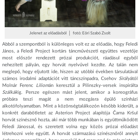
Jelenet az előadásból │ fotó: Eöri Szabó Zsolt
Abból a szempontból is különleges volt ez az előadás, hogy Feledi
János, a Feledi Project kortárs táncművészeti együttes vezetője
most először rendezett prózai produkciót, ráadásul egyből
nehezített pályán, egy horvát nyelvűvel kezdte. Az talán nem
meglepő, hogy eljutott ide, hiszen az utóbbi években társulatával
számos irodalmi adaptációt vitt táncszínpadra, Csehov
Sirály
ától
Molnár Ferenc
Liliom
án keresztül a Pilinszky-versek inspirálta
Szálkák
ig. Persze egészen mást jelent, amikor a koreográfus
próbára teszi magát a nem mozgásra épülő színházi
alkotófolyamatban. Mint a közönségtalálkozón később kiderült, a
konkrét darabötletet az Asterion Project alapítója Čarna Kršul
horvát színésznő hozta, aki már több munkában is együttműködött
Feledi Jánossal, és szeretett volna egy közös prózai előadást
létrehozni vele együtt. A horvát származású színésznőről annyit