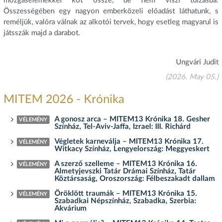
mozgáselemekkel köt össze, de nem viszi túlzásba.
Összességében egy nagyon emberközeli előadást láthatunk, s
reméljük, valóra válnak az alkotói tervek, hogy esetleg magyarul is
játsszák majd a darabot.
Ungvári Judit
(2026. May 05.)
MITEM 2026 - Krónika
A gonosz arca – MITEM13 Krónika 18. Gesher
VÉLEMÉNY
Színház, Tel-Aviv-Jaffa, Izrael: III. Richárd
Végletek karneválja – MITEM13 Krónika 17.
VÉLEMÉNY
Witkacy Színház, Lengyelország: Meggyeskert
A szerző szelleme – MITEM13 Krónika 16.
VÉLEMÉNY
Almetyjevszki Tatár Drámai Színház, Tatár
Köztársaság, Oroszország: Félbeszakadt dallam
Öröklött traumák – MITEM13 Krónika 15.
VÉLEMÉNY
Szabadkai Népszínház, Szabadka, Szerbia:
Akvárium