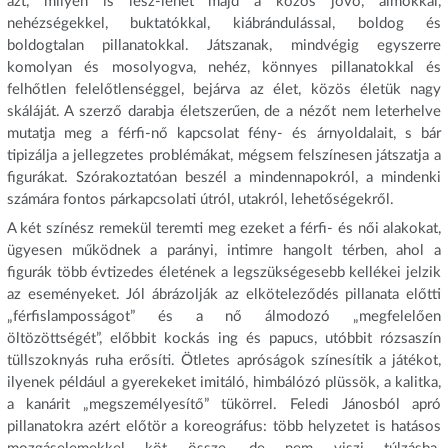
azt, milyen is lesz-lehet majd a közös jövő, álmokkal,
nehézségekkel, buktatókkal, kiábrándulással, boldog és
boldogtalan pillanatokkal. Játszanak, mindvégig egyszerre
komolyan és mosolyogva, nehéz, könnyes pillanatokkal és
felhőtlen felelőtlenséggel, bejárva az élet, közös életük nagy
skáláját. A szerző darabja életszerűen, de a nézőt nem leterhelve
mutatja meg a férfi-nő kapcsolat fény- és árnyoldalait, s bár
tipizálja a jellegzetes problémákat, mégsem felszínesen játszatja a
figurákat. Szórakoztatóan beszél a mindennapokról, a mindenki
számára fontos párkapcsolati útról, utakról, lehetőségekről.
A két színész remekül teremti meg ezeket a férfi- és női alakokat,
ügyesen működnek a parányi, intimre hangolt térben, ahol a
figurák több évtizedes életének a legszükségesebb kellékei jelzik
az eseményeket. Jól ábrázolják az elköteleződés pillanata előtti
„férfislamposságot” és a nő álmodozó „megfelelően
öltözöttségét”, előbbit kockás ing és papucs, utóbbit rózsaszín
tüllszoknyás ruha erősíti. Ötletes apróságok színesítik a játékot,
ilyenek például a gyerekeket imitáló, himbálózó plüssök, a kalitka,
a kanárit „megszemélyesítő” tükörrel. Feledi Jánosból apró
pillanatokra azért előtör a koreográfus: több helyzetet is hatásos