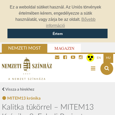
Ez a weboldal sütiket használ. Az Uniós törvények
értelmében kérem, engedélyezze a sütik
használatát, vagy zárja be az oldalt.
Bővebb
információ
Értem
MAGAZIN
NEMZETI MOST
EN
HU
Vissza a hírekhez
MITEM13 krónika
Kalitka tükörrel – MITEM13