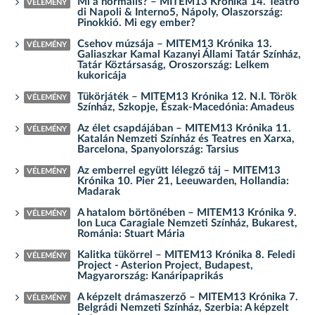
Mi a normális? – MITEM13 Krónika 14. Teatro
VÉLEMÉNY
di Napoli & Interno5, Nápoly, Olaszország:
Pinokkió. Mi egy ember?
Csehov múzsája – MITEM13 Krónika 13.
VÉLEMÉNY
Galiaszkar Kamal Kazanyi Állami Tatár Színház,
Tatár Köztársaság, Oroszország: Lelkem
kukoricája
Tükörjáték – MITEM13 Krónika 12. N.I. Török
VÉLEMÉNY
Színház, Szkopje, Észak-Macedónia: Amadeus
Az élet csapdájában – MITEM13 Krónika 11.
VÉLEMÉNY
Katalán Nemzeti Színház és Teatres en Xarxa,
Barcelona, Spanyolország: Tarsius
Az emberrel együtt lélegző táj – MITEM13
VÉLEMÉNY
Krónika 10. Pier 21, Leeuwarden, Hollandia:
Madarak
A hatalom börtönében – MITEM13 Krónika 9.
VÉLEMÉNY
Ion Luca Caragiale Nemzeti Színház, Bukarest,
Románia: Stuart Mária
Kalitka tükörrel – MITEM13 Krónika 8. Feledi
VÉLEMÉNY
Project - Asterion Project, Budapest,
Magyarország: Kanáripaprikás
A képzelt drámaszerző – MITEM13 Krónika 7.
VÉLEMÉNY
Belgrádi Nemzeti Színház, Szerbia: A képzelt