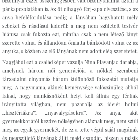
bizonnyal ezzel összefüggésben vált bizonytalanná aztán a
párkapcsolatában is. Az őt elhagyó férj-apa elvesztése, s az
anya befeléfordulása pedig a lányában hagyhatott mély
sebeket és ráadásul kiderül: a meg nem született testvér
hiátusa csak fokozta ezt, mintha csak a nem létező lányt
szerette volna, és állandóan őmiatta bánkódott volna ez az
anyuka, s közben az élő lányának nem adott elég szeretetet.
Nagyjából ezt a családképet vázolja Nina Plavanjac darabja,
amelynek három női generációja a nőkkel szembeni
társadalmi elnyomás három különböző fokozatát mutatja
meg. A nagymama, akinek keménysége valószínűleg abból
fakad, hogy munkásnőként helyt kell állnia egy férfiak
irányította világban, nem pazarolja az idejét holmi
„hisztériákra”, „nyavalygásokra”. Az anya, akit
gyermekkorától kezdve nőiségében aláznak meg, nem szüli
meg az egyik gyermekét, de ez a tette végül saját magának
és megszülető lányának állít majd csapdát, hiszen a másik