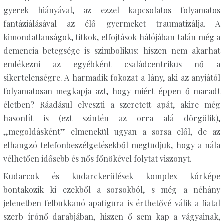
gyerek hiányával, az ezzel kapcsolatos folyamatos
fantáziálásával az élő gyermeket traumatizálja. A
kimondatlanságok, titkok, elfojtások hálójában talán még a
demencia betegsége is szimbolikus: hiszen nem akarhat
emlékezni az egyébként családcentrikus nő a
sikertelenségre. A harmadik fokozat a lány, aki az anyjától
folyamatosan megkapja azt, hogy miért éppen ő maradt
életben? Ráadásul elveszti a szeretett apát, akire még
hasonlít is (ezt szintén az orra alá dörgölik),
„megoldásként” elmenekül ugyan a sorsa elől, de az
elhangzó telefonbeszélgetésekből megtudjuk, hogy a nála
vélhetően idősebb és nős főnökével folytat viszonyt.
Kudarcok és kudarckerülések komplex kórképe
bontakozik ki ezekből a sorsokból, s még a néhány
jelenetben felbukkanó apafigura is érthetővé válik a fiatal
szerb írónő darabjában, hiszen ő sem kap a vágyainak,