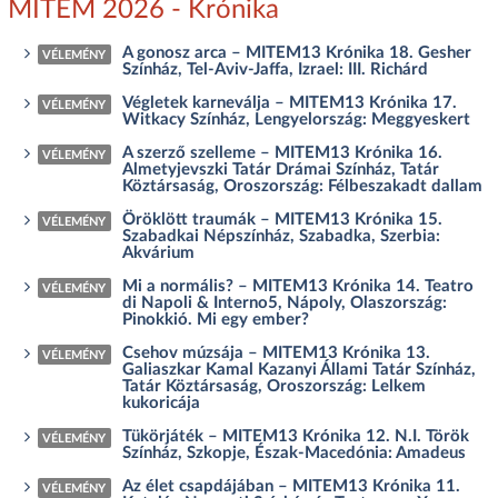
MITEM 2026 - Krónika
A gonosz arca – MITEM13 Krónika 18. Gesher
VÉLEMÉNY
Színház, Tel-Aviv-Jaffa, Izrael: III. Richárd
Végletek karneválja – MITEM13 Krónika 17.
VÉLEMÉNY
Witkacy Színház, Lengyelország: Meggyeskert
A szerző szelleme – MITEM13 Krónika 16.
VÉLEMÉNY
Almetyjevszki Tatár Drámai Színház, Tatár
Köztársaság, Oroszország: Félbeszakadt dallam
Öröklött traumák – MITEM13 Krónika 15.
VÉLEMÉNY
Szabadkai Népszínház, Szabadka, Szerbia:
Akvárium
Mi a normális? – MITEM13 Krónika 14. Teatro
VÉLEMÉNY
di Napoli & Interno5, Nápoly, Olaszország:
Pinokkió. Mi egy ember?
Csehov múzsája – MITEM13 Krónika 13.
VÉLEMÉNY
Galiaszkar Kamal Kazanyi Állami Tatár Színház,
Tatár Köztársaság, Oroszország: Lelkem
kukoricája
Tükörjáték – MITEM13 Krónika 12. N.I. Török
VÉLEMÉNY
Színház, Szkopje, Észak-Macedónia: Amadeus
Az élet csapdájában – MITEM13 Krónika 11.
VÉLEMÉNY