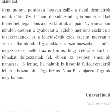
alakokat.
Nem tudom, pontosan hogyan zajlik a fiatal drámaírók
mentorálása Szerbiában, de valószínűleg jó módszerekkel
történhet, legalábbis a most látottak alapján. Nyilvánvalóan
minden esetben a gyakorlat a legjobb mentora ezeknek a
törekvéseknek, ez a lehetőségük ezek szerint megvan a
szerb alkotóknak. Ugyanakkor a színházszakmai tudás
megszerzése mellett az is fontos, hogy releváns kortárs
témákat dolgozzanak fel, ebben az esetben sincs ok
panaszra. Jó lenne, ha nálunk is hasonló felfedezésekről
lehetne beszámolni. Egy biztos: Nina Plavanjacról fogunk
még hallani.
Ungvári Judit
(2026. május 12.)