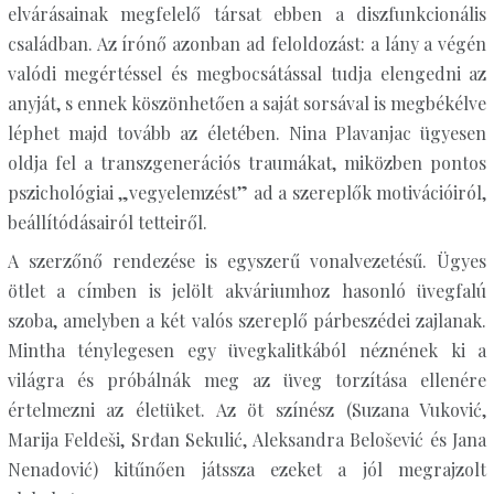
elvárásainak megfelelő társat ebben a diszfunkcionális
családban. Az írónő azonban ad feloldozást: a lány a végén
valódi megértéssel és megbocsátással tudja elengedni az
anyját, s ennek köszönhetően a saját sorsával is megbékélve
léphet majd tovább az életében. Nina Plavanjac ügyesen
oldja fel a transzgenerációs traumákat, miközben pontos
pszichológiai „vegyelemzést” ad a szereplők motivációiról,
beállítódásairól tetteiről.
A szerzőnő rendezése is egyszerű vonalvezetésű. Ügyes
ötlet a címben is jelölt akváriumhoz hasonló üvegfalú
szoba, amelyben a két valós szereplő párbeszédei zajlanak.
Mintha ténylegesen egy üvegkalitkából néznének ki a
világra és próbálnák meg az üveg torzítása ellenére
értelmezni az életüket. Az öt színész (Suzana Vuković,
Marija Feldeši, Srđan Sekulić, Aleksandra Belošević és Jana
Nenadović) kitűnően játssza ezeket a jól megrajzolt