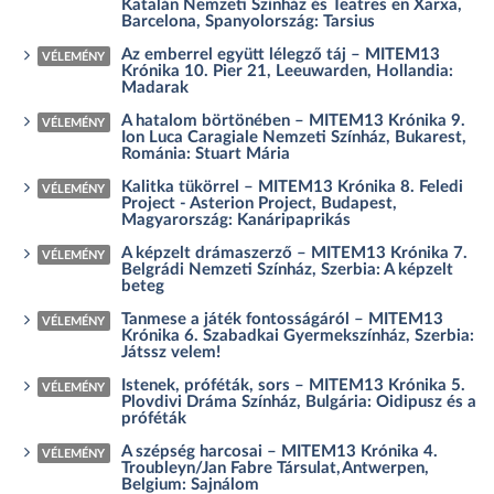
Katalán Nemzeti Színház és Teatres en Xarxa,
Barcelona, Spanyolország: Tarsius
Az emberrel együtt lélegző táj – MITEM13
VÉLEMÉNY
Krónika 10. Pier 21, Leeuwarden, Hollandia:
Madarak
A hatalom börtönében – MITEM13 Krónika 9.
VÉLEMÉNY
Ion Luca Caragiale Nemzeti Színház, Bukarest,
Románia: Stuart Mária
Kalitka tükörrel – MITEM13 Krónika 8. Feledi
VÉLEMÉNY
Project - Asterion Project, Budapest,
Magyarország: Kanáripaprikás
A képzelt drámaszerző – MITEM13 Krónika 7.
VÉLEMÉNY
Belgrádi Nemzeti Színház, Szerbia: A képzelt
beteg
Tanmese a játék fontosságáról – MITEM13
VÉLEMÉNY
Krónika 6. Szabadkai Gyermekszínház, Szerbia:
Játssz velem!
Istenek, próféták, sors – MITEM13 Krónika 5.
VÉLEMÉNY
Plovdivi Dráma Színház, Bulgária: Oidipusz és a
próféták
A szépség harcosai – MITEM13 Krónika 4.
VÉLEMÉNY
Troubleyn/Jan Fabre Társulat, Antwerpen,
Belgium: Sajnálom