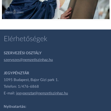
Elérhetőségek
SZERVEZÉSI OSZTÁLY
szervezes@nemzetiszinhaz.hu
JEGYPÉNZTÁR
1095 Budapest, Bajor Gizi park 1.
Telefon: 1/476-6868
E-mail:
jegypenztar@nemzetiszinhaz.hu
Nyitvatartás: