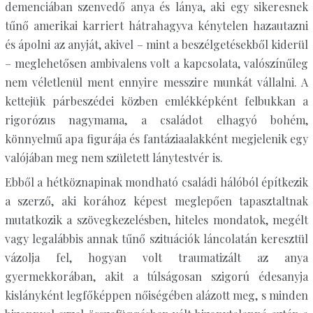
demenciában szenvedő anya és lánya, aki egy sikeresnek
tűnő amerikai karriert hátrahagyva kénytelen hazautazni
és ápolni az anyját, akivel – mint a beszélgetésekből kiderül
– meglehetősen ambivalens volt a kapcsolata, valószínűleg
nem véletlenül ment ennyire messzire munkát vállalni. A
kettejük párbeszédei közben emlékképként felbukkan a
rigorózus nagymama, a családot elhagyó bohém,
könnyelmű apa figurája és fantáziaalakként megjelenik egy
valójában meg nem született lánytestvér is.
Ebből a hétköznapinak mondható családi hálóból építkezik
a szerző, aki korához képest meglepően tapasztaltnak
mutatkozik a szövegkezelésben, hiteles mondatok, megélt
vagy legalábbis annak tűnő szituációk láncolatán keresztül
vázolja fel, hogyan volt traumatizált az anya
gyermekkorában, akit a túlságosan szigorú édesanyja
kislányként legfőképpen nőiségében alázott meg, s minden