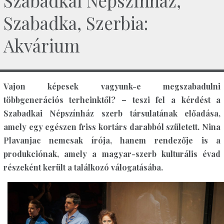
Szabadkai Népszínház,
Szabadka, Szerbia:
Akvárium
Vajon képesek vagyunk-e megszabadulni
többgenerációs terheinktől? – teszi fel a kérdést a
Szabadkai Népszínház szerb társulatának előadása,
amely egy egészen friss kortárs darabból született. Nina
Plavanjac nemcsak írója, hanem rendezője is a
produkciónak, amely a magyar-szerb kulturális évad
részeként került a találkozó válogatásába.