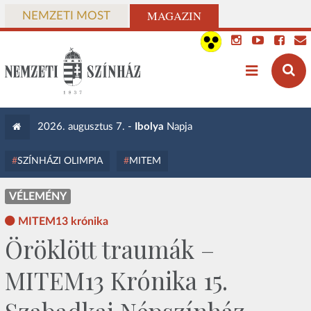
MAGAZIN
NEMZETI MOST
2026. augusztus 7. -
Ibolya
Napja
SZÍNHÁZI OLIMPIA
MITEM
VÉLEMÉNY
MITEM13 krónika
Öröklött traumák –
MITEM13 Krónika 15.