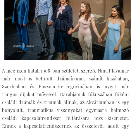
A még igen fiatal, 1998-ban született szerző, Nina Plavanjac
már most is befutott drámaírónak számít hazájában,
Szerbiában és Bosznia-Hercegovinában is nyert már
rangos díjakat műveivel. Darabjainak fókuszában főként
családi drámák és traumák állnak, az Akváriumban is egy
bonyolult, traumatikus viszonyokat egymásra halmozó
családi kapcsolatrendszer feltárására tesz kísérletet.
Ennek a kapcsolatrendszernek az összetevői: adott egy