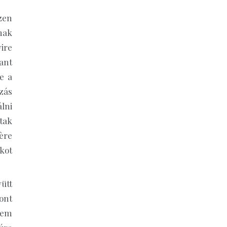
zen
nak
ire
ant
de a
ozás
lni
tak
ère
kot
ütt
ont
nem