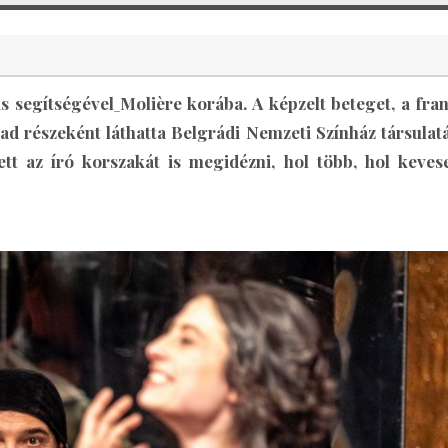
ás segítségével
Molière
korába. A képzelt beteget, a fra
ad részeként láthatta Belgrádi Nemzeti Színház társulatá
tt az író korszakát is megidézni, hol több, hol keves