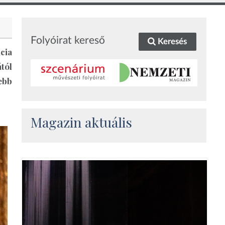
Folyóirat kereső
Keresés
ncia
tól
ebb
Magazin aktuális