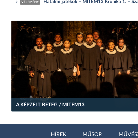
Hatalmi játékok – MITEM13 Krónika 1. – Szat
VÉLEMÉNY
A KÉPZELT BETEG / MITEM13
HÍREK
MŰSOR
MŰVÉS