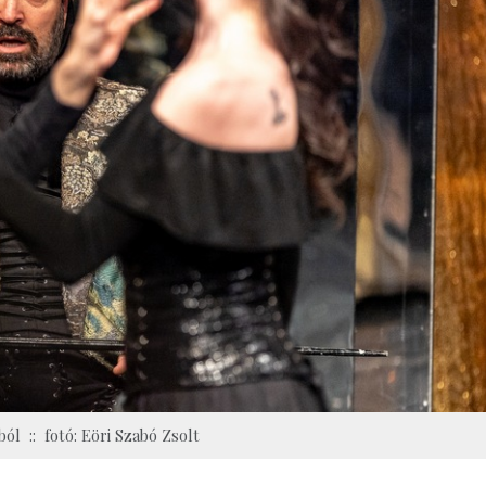
ból :: fotó: Eöri Szabó Zsolt