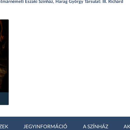
márnémeti Északi Színház, Harag György Társulat: III. Richárd
ZEK
JEGYINFORMÁCIÓ
A SZÍNHÁZ
AK