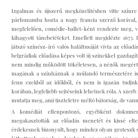
Izgalmas és újszerű megközelítésben vitte színr
párhuzamba hozta a nagy francia szerző korával, 
megfelelően, comédie-ballet-ként rendezte meg, v
kihagyott táncbetéteket. Emellett megidézte 1673.
játszó színész-író valós haláltusáját vívta az előad
belgrádiak előadása képes volt új színekkel gazdagít
nem mindig működött tökéletesen, a nézők megérth
magának a színháznak a múlandó természetére is,
fenn ezekből az időkből, és nem is igazán tudjuk
korában, legfeljebb sejtéseink lehetnek róla. A szer
mutatja meg, ami tiszteletre méltó bátorság, de vanna
A komédiát ellenpontozó, egyébként dokumen
megakasztották az előadás menetét és kissé elte
érdekesnek bizonyult, hogy mindez olyan groteszk 