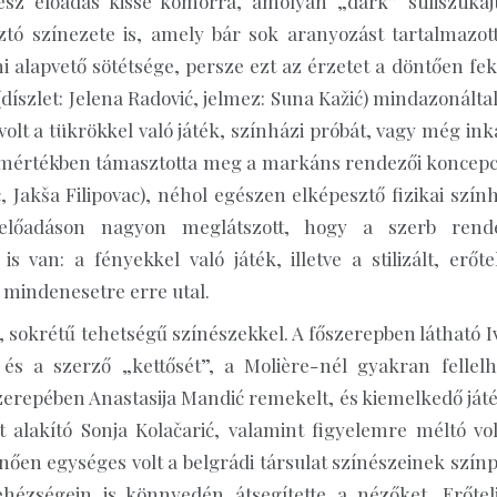
sz előadás kissé komorra, amolyan „dark” stilisztikáj
tó színezete is, amely bár sok aranyozást tartalmazott
 alapvető sötétsége, persze ezt az érzetet a döntően fek
(díszlet: Jelena Radović, jelmez: Suna Kažić) mindazonálta
olt a tükrökkel való játék, színházi próbát, vagy még ink
llő mértékben támasztotta meg a markáns rendezői koncepci
 Jakša Filipovac), néhol egészen elképesztő fizikai szính
z előadáson nagyon meglátszott, hogy a szerb rend
van: a fényekkel való játék, illetve a stilizált, erőtel
mindenesetre erre utal.
 sokrétű tehetségű színészekkel. A főszerepben látható I
 és a szerző „kettősét”, a Molière-nél gyakran fellelh
zerepében Anastasija Mandić remekelt, és kiemelkedő játé
t alakító Sonja Kolačarić, valamint figyelemre méltó vol
űnően egységes volt a belgrádi társulat színészeinek szín
ehézségein is könnyedén átsegítette a nézőket. Erőtelj