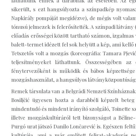
láthattunk ennek a darabnak az esetében. Az egé
sikerült, s ezt hangsúlyozta a színpadkép nyomasz
Napkirály pompáját megidézve), de mégis volt valami
tónusú jelmezek is felerősítették. A színpadi látvány 
előadás erősségei között tartható számon, izgalmas v
balett-termet idézett fel sok helyütt a kép, ami ke
Tetszetős volt a mozgás (koreográfia: Tamara Pjević,
teljesítményeket láthattunk. Összességében a
fénytervezőként is működik és bábos képzettsége is 
mozgáshasználat, a hangsúlyos látványközpontúság 
Remek társulata van a Belgrádi Nemzeti Színháznak,
Bosiljčić ügyesen hozta a darabbéli képzelt beteg
mindentudó és mindent irányító szolgáló, Toinette s
illetve mozgáskultúráról tett bizonyságot a Béline-
Purgó urat játszó Danilo Lončarević is. Egészen felt
kultúrája, ami a már említett felirat-akadozás n