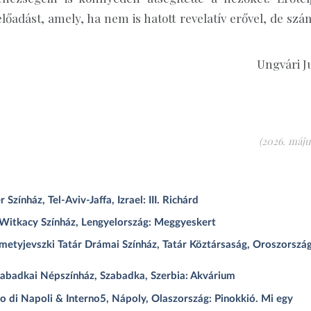
lőadást, amely, ha nem is hatott revelatív erővel, de szá
Ungvári J
(2026. május
ínház, Tel-Aviv-Jaffa, Izrael: III. Richárd
Witkacy Színház, Lengyelország: Meggyeskert
etyjevszki Tatár Drámai Színház, Tatár Köztársaság, Oroszország
abadkai Népszínház, Szabadka, Szerbia: Akvárium
 di Napoli & Interno5, Nápoly, Olaszország: Pinokkió. Mi egy