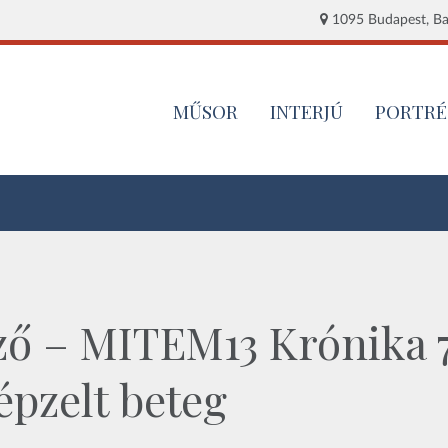
1095 Budapest, Baj
MŰSOR
INTERJÚ
PORTRÉ
ző – MITEM13 Krónika 7
épzelt beteg