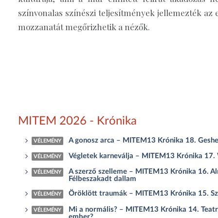
színvonalas színészi teljesítmények jellemezték az e
mozzanatát megőrizhetik a nézők.
MITEM 2026 - Krónika
A gonosz arca – MITEM13 Krónika 18. Gesher Sz
VÉLEMÉNY
Végletek karneválja – MITEM13 Krónika 17. 
VÉLEMÉNY
A szerző szelleme – MITEM13 Krónika 16. Alm
VÉLEMÉNY
Félbeszakadt dallam
Öröklött traumák – MITEM13 Krónika 15. Sz
VÉLEMÉNY
Mi a normális? – MITEM13 Krónika 14. Teatro
VÉLEMÉNY
ember?