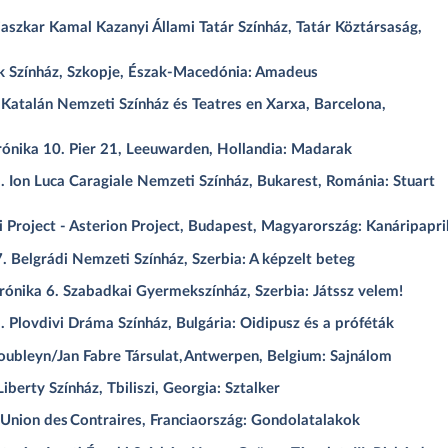
zkar Kamal Kazanyi Állami Tatár Színház, Tatár Köztársaság,
k Színház, Szkopje, Észak-Macedónia: Amadeus
atalán Nemzeti Színház és Teatres en Xarxa, Barcelona,
rónika 10. Pier 21, Leeuwarden, Hollandia: Madarak
Ion Luca Caragiale Nemzeti Színház, Bukarest, Románia: Stuart
i Project - Asterion Project, Budapest, Magyarország: Kanáripapri
Belgrádi Nemzeti Színház, Szerbia: A képzelt beteg
ónika 6. Szabadkai Gyermekszínház, Szerbia: Játssz velem!
 Plovdivi Dráma Színház, Bulgária: Oidipusz és a próféták
ubleyn/Jan Fabre Társulat, Antwerpen, Belgium: Sajnálom
erty Színház, Tbiliszi, Georgia: Sztalker
’Union des Contraires, Franciaország: Gondolatalakok