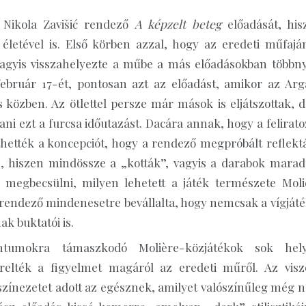
e Nikola Zavišić rendező
A képzelt beteg
előadását, his
életével is. Első körben azzal, hogy az eredeti műfajá
agyis visszahelyezte a műbe a más előadásokban többny
 február 17-ét, pontosan azt az előadást, amikor az Arg
ás közben. Az ötlettel persze már mások is eljátszottak, 
ani ezt a furcsa időutazást. Dacára annak, hogy a felirat
ették a koncepciót, hogy a rendező megpróbált reflektá
 hiszen mindössze a „kották”, vagyis a darabok marad
 megbecsülni, milyen lehetett a játék természete Moli
b rendező mindenesetre bevállalta, hogy nemcsak a vígjáté
k buktatói is.
tumokra támaszkodó Molière-közjátékok sok hely
relték a figyelmet magáról az eredeti műről. Az visz
színezetet adott az egésznek, amilyet valószínűleg még 