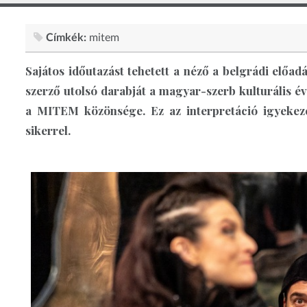
Címkék:
mitem
Sajátos időutazást tehetett a néző a belgrádi előad
szerző utolsó darabját a magyar-szerb kulturális év
a MITEM közönsége. Ez az interpretáció igyekeze
sikerrel.