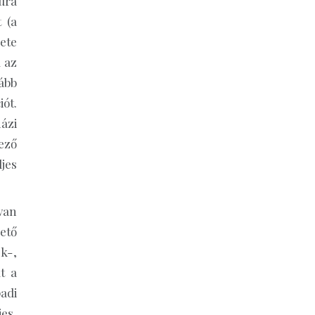
úra
 (a
ete
l az
ább
ót.
ázi
ező
jes
van
ető
k-,
t a
padi
es,