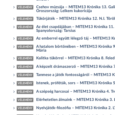
Csehov múzsája – MITEM13 Krónika 13. Galias
VÉLEMÉNY
Oroszország: Lelkem kukoricája
Tükörjáték – MITEM13 Krónika 12. N.I. Törö
VÉLEMÉNY
Az élet csapdájában – MITEM13 Krónika 11. K
VÉLEMÉNY
Spanyolország: Tarsius
Az emberrel együtt lélegző táj – MITEM13 K
VÉLEMÉNY
A hatalom börtönében – MITEM13 Krónika 9. 
VÉLEMÉNY
Mária
Kalitka tükörrel – MITEM13 Krónika 8. Feled
VÉLEMÉNY
A képzelt drámaszerző – MITEM13 Krónika 7. 
VÉLEMÉNY
Tanmese a játék fontosságáról – MITEM13 Kr
VÉLEMÉNY
Istenek, próféták, sors – MITEM13 Krónika 5.
VÉLEMÉNY
A szépség harcosai – MITEM13 Krónika 4. Tro
VÉLEMÉNY
Elérhetetlen álmaink – MITEM13 Krónika 3. Lib
VÉLEMÉNY
Nyelvjáték-filozófia – MITEM13 Krónika 2. L
VÉLEMÉNY