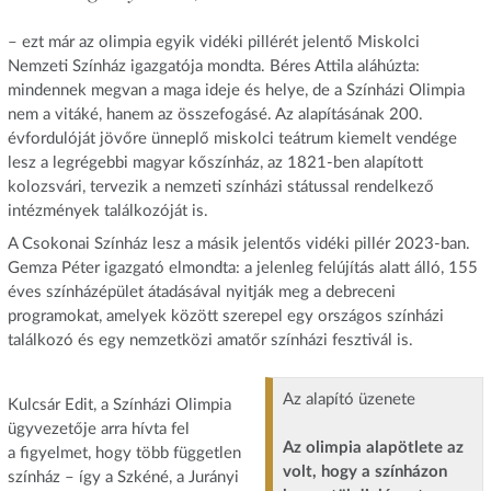
– ezt már az olimpia egyik vidéki pil­lérét jelentő Miskolci
Nemzeti Színház igazgatója mondta. Béres Attila aláhúzta:
mindennek megvan a maga ideje és helye, de a Színházi Olimpia
nem a vitáké, hanem az összefogásé. Az alapításának 200.
évfordulóját jövőre ünneplő miskolci teátrum kiemelt vendége
lesz a legrégebbi magyar kőszínház, az 1821-ben alapított
kolozsvári, tervezik a nemzeti színházi státussal rendelkező
intézmények találkozóját is.
A Csokonai Színház lesz a másik jelentős vidéki pillér 2023-ban.
Gemza Péter igazgató elmondta: a jelenleg felújítás alatt álló, 155
éves színházépület átadásával nyitják meg a debreceni
programokat, amelyek között szerepel egy országos színházi
találkozó és egy nemzetközi amatőr színházi fesztivál is.
Az alapító üzenete
Kulcsár Edit, a Színházi Olimpia
ügyvezetője arra hívta fel
Az olimpia alapötlete az
a figyelmet, hogy több független
volt, hogy a színházon
színház – így a Szkéné, a Jurányi