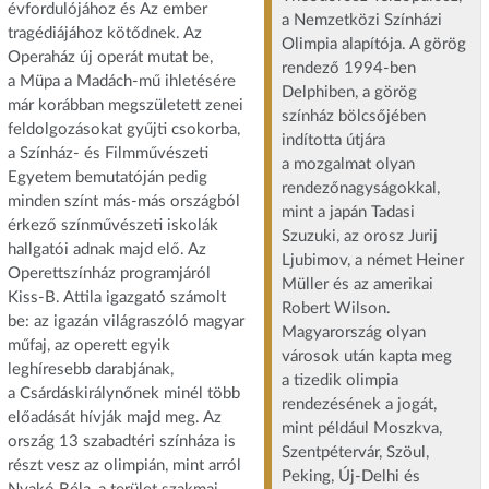
évfordulójához és Az ember
a Nemzetközi Színházi
tragédiájához kötődnek. Az
Olimpia alapítója. A görög
Operaház új operát mutat be,
rendező 1994-ben
a Müpa a Madách-mű ihletésére
Delphiben, a görög
már korábban megszületett zenei
színház bölcsőjében
feldolgozásokat gyűjti csokorba,
indította útjára
a Színház- és Filmművészeti
a mozgalmat olyan
Egyetem bemutatóján pedig
rendezőnagyságokkal,
minden színt más-más országból
mint a japán Tadasi
érkező színművészeti iskolák
Szuzuki, az orosz Jurij
hallgatói adnak majd elő. Az
Ljubimov, a német Heiner
Operettszínház programjáról
Müller és az amerikai
Kiss-B. Attila igazgató számolt
Robert Wilson.
be: az igazán világraszóló magyar
Magyarország olyan
műfaj, az operett egyik
városok után kapta meg
leghíresebb darabjának,
a tizedik olimpia
a Csárdáskirálynőnek minél több
rendezésének a jogát,
előadását hívják majd meg. Az
mint például Moszkva,
ország 13 szabadtéri színháza is
Szentpétervár, Szöul,
részt vesz az olimpián, mint arról
Peking, Új-Delhi és