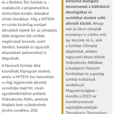
keresztül dialógust
és a Bethlen Téri Színház is –
teremtsenek a különböző
csatlakozik a programokhoz,
ideológiákat és
elsősorban kortárs drámákat
esztétikai elveket valló
érintő témákban. Míg a MITEM-
alkotók között.
Ahogy
en szinte kizárólag európai
már az ókori olimpiák
társulatok léptek fel, az olimpiára
eszménye is a béke volt,
több tengeren túli színház
így teszünk mi is, akik
meghívását tervezik, ezért
a Színházi Olimpiát
mexikói, kanadai és egyesült
alapítottuk, amiben
államokbeli partnerekkel is
nagyszerű társra leltünk
tárgyalnak.
Vidnyánszky Attilában,
A Nemzeti Színház által
a budapesti Nemzeti
koordinált főprogram mellett,
Színházban és a gazdag
amely a MITEM-hez hasonlóan
színház kultúrával
a világ legjelesebb alkotóit
rendelkező
vonultatja majd fel, olyan
Magyarországban –
együttműködőket említett
mondta a 2023-as
Vidnyánszky Attila, amelyek
eseménysorozat
Madách Imre születésének
sajtótájékoztatóján
jövőre esedékes 200.
Theodórosz Terzopulosz,