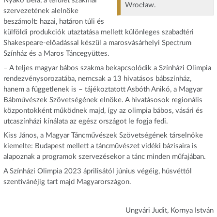
Nyakó Béla, a terület szakmai
Wrocław.
szervezetének alelnöke
beszámolt: hazai, határon túli és
külföldi produkciók utaztatása mellett különleges szabadtéri
Shakespeare-előadással készül a marosvásárhelyi Spectrum
Színház és a Maros Táncegyüttes.
– A teljes magyar bábos szakma bekapcsolódik a Színházi Olimpia
rendezvénysorozatába, nemcsak a 13 hivatásos bábszínház,
hanem a függetlenek is – tájékoztatott Asbóth Anikó, a Magyar
Bábművészek Szövetségének elnöke. A hivatásosok regionális
központokként működnek majd, így az olimpia bábos, vásári és
utcaszínházi kínálata az egész országot le fogja fedi.
Kiss János, a Magyar Táncművészek Szövetségének társelnöke
kiemelte: Budapest mellett a táncművészet vidéki bázisaira is
alapoznak a programok szervezésekor a tánc minden műfajában.
A Színházi Olimpia 2023 áprilisától június végéig, húsvéttól
szentivánéjig tart majd Magyarországon.
Ungvári Judit, Kornya István