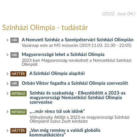
(2022. June 04.)
Színházi Olimpia - tudástár
A Nemzeti Színház a Szentpétervári Színházi Olimpián
HÍR
Vasárnap este az M5 műsorán (2019.11.03. 21:30 - 22:05)
Magyarországé lehet a Színházi Olimpia
HÍR
2023-ban Magyarország rendezheti a Nemzetközi Színházi
Olimpiát
A Színházi Olimpia alapítói
HÁTTÉR
Orbán Viktor fogadta a Színházi Olimpia szervezőit
HÍR
Színház és szabadság - Elkezdődött a 2023-as
INTERJÚ
magyarországi Nemzetközi Színházi Olimpia
szervezése
„…már nincs túl sok időnk”
INTERJÚ
Vidnyánszky Attilát a 2023-as magyarországi Színházi
Olimpiáról Szász Zsolt kérdezte
„Van még remény a valódi globális
HÁTTÉR
kommunikációra”