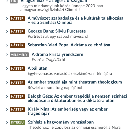
Világszínház – az egész országban
HÍR
Legyen mindannyiunk közös ünnepe 2023-ban
a magyarországi Színházi Olimpia!
A művészet szabadsága és a kultúrák találkozása
HÁTTÉR
– ez a Színházi Olimpia
George Banu: Silviu Purcărete
HÁTTÉR
Portrévázlat egy szabad művészről
Sebastian-Vlad Popa. A dráma celebrálása
HÁTTÉR
A dráma kristályrendszere
VÉLEMÉNY
Esszé a
Tragédiá
ról
A bál után
HÁTTÉR
Egyfelvonásos variáció az eszkimó-szín témájára
Az ember tragédiája mint theatrum theologicum
HÁTTÉR
Részlet a dramaturg naplójából
Balogh Géza: Az ember tragédiája nemzeti színházi
HÁTTÉR
előadásai a diktatúrában és a diktatúra után
Király Nina: Az emberiség vagy az ember
HÁTTÉR
tragédiája?
Színház a hagyomány vonzásában
INTERJÚ
Theodórosz Terzopulosz az olimpiai eszméről, a Nóra