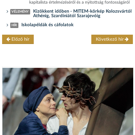
kapitalista értelmezéséről és a nyitottság fontosságáról
Kizökkent időben - MITEM-körkép Kolozsvártól
VÉLEMÉNY
Athénig, Szardíniától Szarajevóig
Iskolapéldák és cáfolatok
HÍR
Előző hír
Következő hír