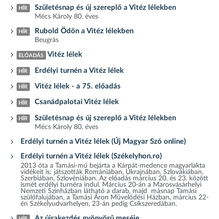
Születésnap és új szereplő a Vitéz lélekben
HÍR
Mécs Károly 80. éves
Rubold Ödön a Vitéz lélekben
HÍR
Beugrás
Vitéz lélek
ELŐADÁS
Erdélyi turnén a Vitéz lélek
HÍR
Vitéz lélek - a 75. előadás
HÍR
Csanádpalotai Vitéz lélek
HÍR
Születésnap és új szereplő a Vitéz lélekben
HÍR
Mécs Károly 80. éves
Erdélyi turnén a Vitéz lélek (Új Magyar Szó online)
Erdélyi turnén a Vitéz lélek (Székelyhon.ro)
2013 óta a Tamási-mű bejárta a Kárpát-medence magyarlakta
vidékeit is: játszották Romániában, Ukrajnában, Szlovákiában,
Szerbiában, Szlovéniában. Az előadás március 20. és 23. között
ismét erdélyi turnéra indul. Március 20-án a Marosvásárhelyi
Nemzeti Színházban látható a darab, majd másnap Tamási
szülőfalujában, a Tamási Áron Művelődési Házban, március 22-
én Székelyudvarhelyen, 23-án pedig Csíkszeredában.
Az újrakezdés gyönyörű meséje
HÍR