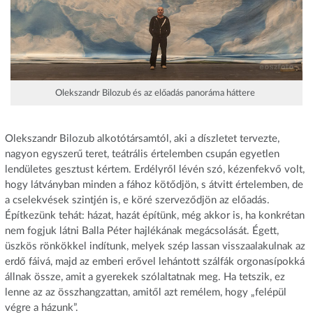
Olekszandr Bilozub és az előadás panoráma háttere
Olekszandr Bilozub alkotótársamtól, aki a díszletet tervezte,
nagyon egyszerű teret, teátrális értelemben csupán egyetlen
lendületes gesztust kértem. Erdélyről lévén szó, kézenfekvő volt,
hogy látványban minden a fához kötődjön, s átvitt értelemben, de
a cselekvések szintjén is, e köré szerveződjön az előadás.
Építkezünk tehát: házat, hazát építünk, még akkor is, ha konkrétan
nem fogjuk látni Balla Péter hajlékának megácsolását. Égett,
üszkös rönkökkel indítunk, melyek szép lassan visszaalakulnak az
erdő fáivá, majd az emberi erővel lehántott szálfák orgonasípokká
állnak össze, amit a gyerekek szólaltatnak meg. Ha tetszik, ez
lenne az az összhangzattan, amitől azt remélem, hogy „felépül
végre a házunk”.