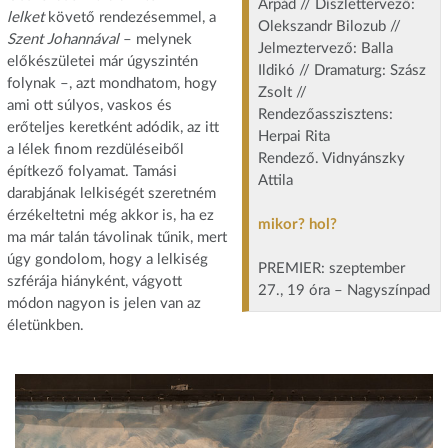
Árpád // Díszlettervező:
lelket
követő rendezésemmel, a
Olekszandr Bilozub //
Szent Johannával
– melynek
Jelmeztervező: Balla
előkészületei már úgyszintén
Ildikó // Dramaturg: Szász
folynak –, azt mondhatom, hogy
Zsolt //
ami ott súlyos, vaskos és
Rendezőasszisztens:
erőteljes keretként adódik, az itt
Herpai Rita
a lélek finom rezdüléseiből
Rendező. Vidnyánszky
építkező folyamat. Tamási
Attila
darabjának lelkiségét szeretném
érzékeltetni még akkor is, ha ez
mikor? hol?
ma már talán távolinak tűnik, mert
úgy gondolom, hogy a lelkiség
PREMIER: szeptember
szférája hiányként, vágyott
27., 19 óra – Nagyszínpad
módon nagyon is jelen van az
életünkben.