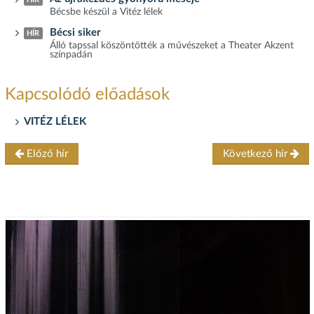
Bécsbe készül a Vitéz lélek
Bécsi siker
HÍR
Álló tapssal köszöntötték a művészeket a Theater Akzent
színpadán
Kapcsolódó előadások
VITÉZ LÉLEK
Előző hír
Következő hír