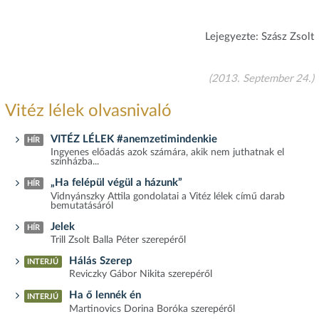
Lejegyezte: Szász Zsolt
(2013. September 24.)
Vitéz lélek olvasnivaló
VITÉZ LÉLEK #anemzetimindenkie
HÍR
Ingyenes előadás azok számára, akik nem juthatnak el
színházba...
„Ha felépül végül a házunk”
HÍR
Vidnyánszky Attila gondolatai a Vitéz lélek című darab
bemutatásáról
Jelek
HÍR
Trill Zsolt Balla Péter szerepéről
Hálás Szerep
INTERJÚ
Reviczky Gábor Nikita szerepéről
Ha ő lennék én
INTERJÚ
Martinovics Dorina Boróka szerepéről