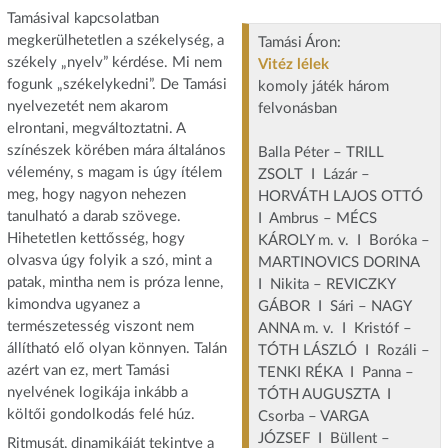
Tamásival kapcsolatban
megkerülhetetlen a székelység, a
Tamási Áron:
székely „nyelv” kérdése. Mi nem
Vitéz lélek
fogunk „székelykedni”. De Tamási
komoly játék három
nyelvezetét nem akarom
felvonásban
elrontani, megváltoztatni. A
színészek körében mára általános
Balla Péter – TRILL
vélemény, s magam is úgy ítélem
ZSOLT I Lázár –
meg, hogy nagyon nehezen
HORVÁTH LAJOS OTTÓ
tanulható a darab szövege.
I Ambrus – MÉCS
Hihetetlen kettősség, hogy
KÁROLY m. v. I Boróka –
olvasva úgy folyik a szó, mint a
MARTINOVICS DORINA
patak, mintha nem is próza lenne,
I Nikita – REVICZKY
kimondva ugyanez a
GÁBOR I Sári – NAGY
természetesség viszont nem
ANNA m. v. I Kristóf –
állítható elő olyan könnyen. Talán
TÓTH LÁSZLÓ I Rozáli –
azért van ez, mert Tamási
TENKI RÉKA I Panna –
nyelvének logikája inkább a
TÓTH AUGUSZTA I
költői gondolkodás felé húz.
Csorba – VARGA
JÓZSEF I Büllent –
Ritmusát, dinamikáját tekintve a