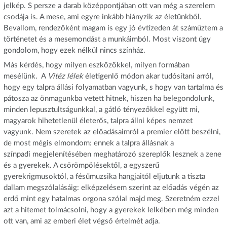
jelkép. S persze a darab középpontjában ott van még a szerelem
csodája is. A mese, ami egyre inkább hiányzik az életünkből.
Bevallom, rendezőként magam is egy jó évtizeden át száműztem a
történetet és a mesemondást a munkáimból. Most viszont úgy
gondolom, hogy ezek nélkül nincs színház.
Más kérdés, hogy milyen eszközökkel, milyen formában
mesélünk. A
Vitéz lélek
életigenlő módon akar tudósítani arról,
hogy egy talpra állási folyamatban vagyunk, s hogy van tartalma és
pátosza az önmagunkba vetett hitnek, hiszen ha belegondolunk,
minden lepusztultságunkkal, a gátló tényezőkkel együtt mi,
magyarok hihetetlenül életerős, talpra állni képes nemzet
vagyunk. Nem szeretek az előadásaimról a premier előtt beszélni,
de most mégis elmondom: ennek a talpra állásnak a
színpadi megjelenítésében meghatározó szereplők lesznek a zene
és a gyerekek. A csörömpölésektől, a egyszerű
gyerekrigmusoktól, a fésűmuzsika hangjaitól eljutunk a tiszta
dallam megszólalásáig: elképzelésem szerint az előadás végén az
erdő mint egy hatalmas orgona szólal majd meg. Szeretném ezzel
azt a hitemet tolmácsolni, hogy a gyerekek lelkében még minden
ott van, ami az emberi élet végső értelmét adja.