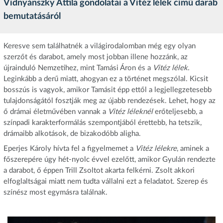
Vidnyánszky Attila gondolatai a Vitéz lélek című darab
bemutatásáról
Keresve sem találhatnék a világirodalomban még egy olyan
szerzőt és darabot, amely most jobban illene hozzánk, az
újrainduló Nemzetihez, mint Tamási Áron és a
Vitéz lélek.
Leginkább a derű miatt, ahogyan ez a történet megszólal. Kicsit
bosszús is vagyok, amikor Tamásit épp ettől a legjellegzetesebb
tulajdonságától fosztják meg az újabb rendezések. Lehet, hogy az
ő drámai életművében vannak a
Vitéz léleknél
erőteljesebb, a
színpadi karakterformálás szempontjából érettebb, ha tetszik,
drámaibb alkotások, de bizakodóbb aligha.
Eperjes Károly hívta fel a figyelmemet a
Vitéz lélekre
, aminek a
főszerepére úgy hét-nyolc évvel ezelőtt, amikor Gyulán rendezte
a darabot, ő éppen Trill Zsoltot akarta felkérni. Zsolt akkori
elfoglaltságai miatt nem tudta vállalni ezt a feladatot. Szerep és
színész most egymásra találnak.