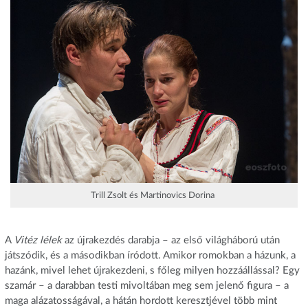
Trill Zsolt és Martinovics Dorina
A
Vitéz lélek
az újrakezdés darabja – az első világháború után
játszódik, és a másodikban íródott. Amikor romokban a házunk, a
hazánk, mivel lehet újrakezdeni, s főleg milyen hozzáállással? Egy
szamár – a darabban testi mivoltában meg sem jelenő figura – a
maga alázatosságával, a hátán hordott keresztjével több mint