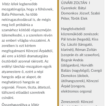
ÚJVÁRI ZOLTÁN I
Vitéz lélek
legbensőbb
Gyerekek: Bátyi
mozgatórugója, hogy a főhősnek,
Domonkos József, Szabó
Balla Péternek, ha több
Péter, Török Elek
nekirugaszkodással is, de mégis
meg kell próbálnia a
Hangfelvételről
szamárhoz kötődő rögeszméjén
közreműködő zenészek:
túlemelkedni, s a szerelem révén
Pál István (hegedű), Kiss
az emberi világba visszatérni. A
Gy. László (tárogató,
zenében is ezt kértem
klarinét), Réman Zoltán
megfogalmazni Könczei Árpádtól,
(szoprán és alt szaxofon),
aki erre a költői dramaturgiára
Bognár András
ösztönből azonnal ráérzett. Az
(ütőgardon), Horváth
erdélyi táncház-mozgalom egyik
Balázs (nagybőgő), Csergő
atyamestere ő, ezért a népi
Domokos (dobok,
hangzás adja az alapot, de
ütőhangszerek), Könczei
meghatározó hangzás az
Árpád (zongora,
orgonáé. Finom, tiszta, áttetsző,
elektromos orgona)
tüllszerű előadást szeretnék
csinálni.
Zeneszerző: Könczei
Összehasonlítva a
Vitéz