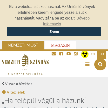
Ez a weboldal sütiket használ. Az Uniós törvények
értelmében kérem, engedélyezze a sütik
használatát, vagy zárja be az oldalt.
Bővebb
információ
Értem
MAGAZIN
NEMZETI MOST
EN
HU
Vissza a hírekhez
Vitéz lélek
„Ha felépül végül a házunk”