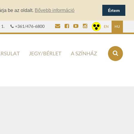
rja be az oldalt.
Bővebb információ
Értem
 1.
+361/476-6800
EN
HU
ÁRSULAT
JEGY/BÉRLET
A SZÍNHÁZ