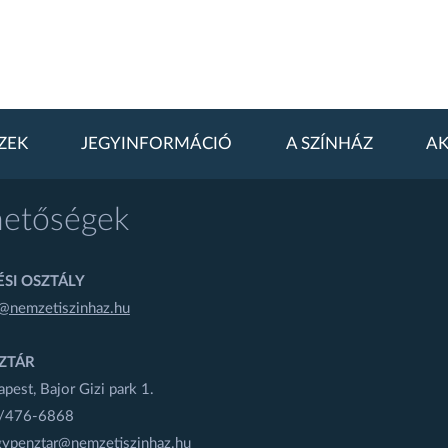
ZEK
JEGYINFORMÁCIÓ
A SZÍNHÁZ
AK
hetőségek
SI OSZTÁLY
@nemzetiszinhaz.hu
ZTÁR
est, Bajor Gizi park 1.
1/476-6868
gypenztar@nemzetiszinhaz.hu