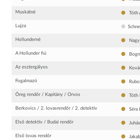
Muskátné
Tóth 
Lujza
Schne
Hollunderné
Nagy
A Hollunder fiú
Bogn
Az esztergályos
Kovác
Fogalmazó
Rubo
Öreg rendőr / Kapitány / Orvos
Tóth 
Berkovics / 2. lovasrendőr / 2. detektív
Séra 
Első detektív / Budai rendőr
Juhás
Első lovas rendőr
Jakab