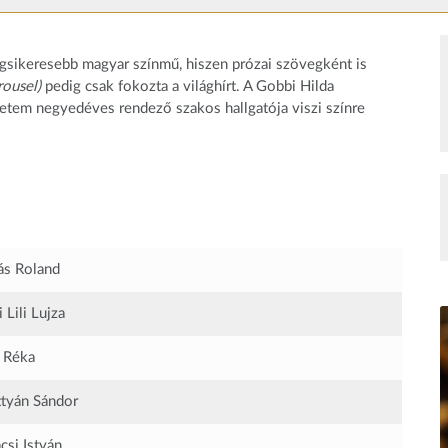
sikeresebb magyar színmű, hiszen prózai szövegként is
rousel)
pedig csak fokozta a világhírt. A Gobbi Hilda
yetem negyedéves rendező szakos hallgatója viszi színre
s Roland
 Lili Lujza
 Réka
tyán Sándor
si István