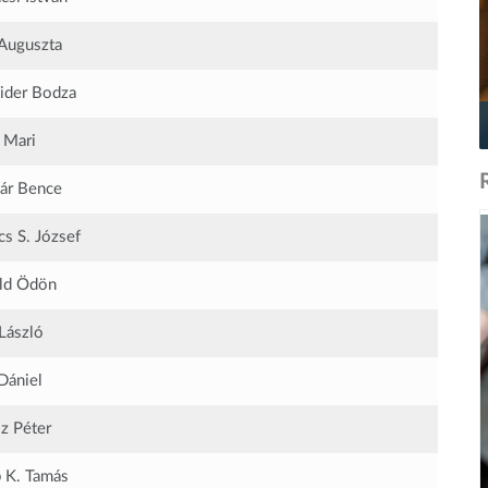
Auguszta
ider Bodza
 Mari
ár Bence
s S. József
ld Ödön
László
Dániel
z Péter
 K. Tamás