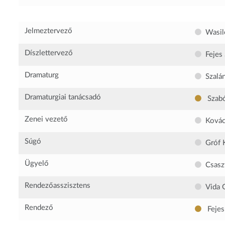
Jelmeztervező
Wasil
Díszlettervező
Fejes
Dramaturg
Szalá
Dramaturgiai tanácsadó
Szab
Zenei vezető
Kovác
Súgó
Gróf 
Ügyelő
Csasz
Rendezőasszisztens
Vida 
Rendező
Fejes