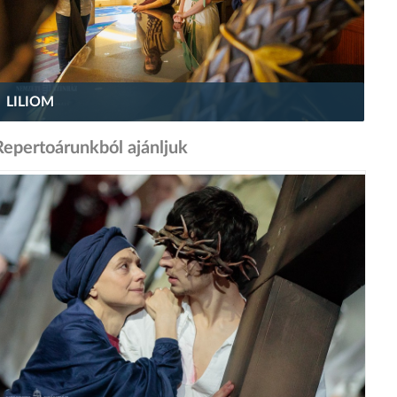
LILIOM
Repertoárunkból ajánljuk