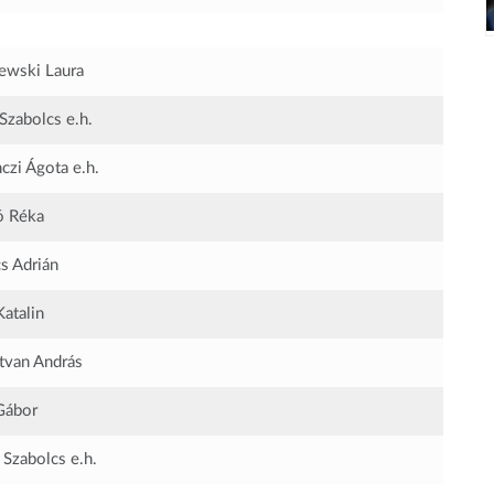
ewski Laura
 Szabolcs
e.h.
nczi Ágota
e.h.
ó Réka
s Adrián
Katalin
tvan András
Gábor
 Szabolcs
e.h.