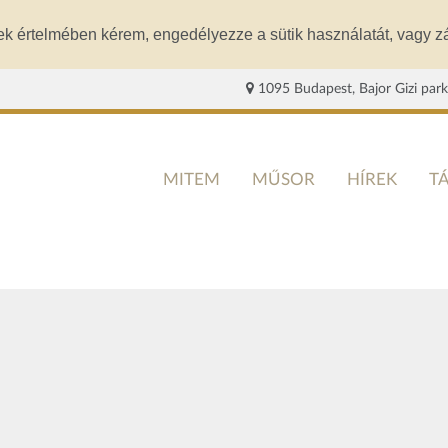
ek értelmében kérem, engedélyezze a sütik használatát, vagy zá
1095 Budapest, Bajor Gizi park
MITEM
MŰSOR
HÍREK
T