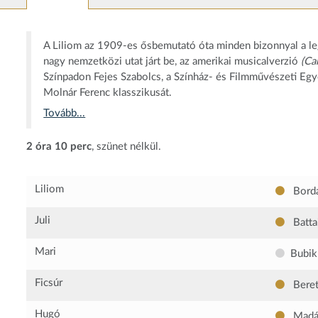
A Liliom az 1909-es ősbemutató óta minden bizonnyal a leg
nagy nemzetközi utat járt be, az amerikai musicalverzió
(Ca
Színpadon Fejes Szabolcs, a Színház- és Filmművészeti Eg
Molnár Ferenc klasszikusát.
Tovább...
2 óra 10 perc
, szünet nélkül.
Liliom
Bordá
Juli
Battai
Mari
Bubik
Ficsúr
Beret
Hugó
Madác