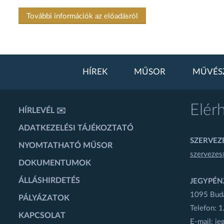
További információk az előadásról
HÍREK
MŰSOR
MŰVÉS
Elér
HÍRLEVÉL ✉️
ADATKEZELÉSI TÁJÉKOZTATÓ
SZERVEZÉ
NYOMTATHATÓ MŰSOR
szervezes
DOKUMENTUMOK
ÁLLÁSHIRDETÉS
JEGYPÉN
1095 Budap
PÁLYÁZATOK
Telefon: 
KAPCSOLAT
E-mail:
je