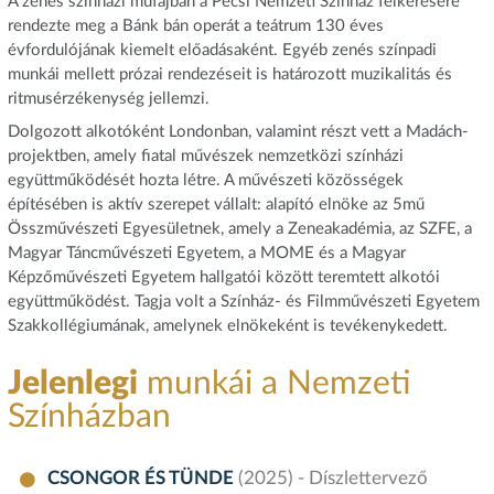
A zenés színházi műfajban a Pécsi Nemzeti Színház felkérésére
rendezte meg a Bánk bán operát a teátrum 130 éves
évfordulójának kiemelt előadásaként. Egyéb zenés színpadi
munkái mellett prózai rendezéseit is határozott muzikalitás és
ritmusérzékenység jellemzi.
Dolgozott alkotóként Londonban, valamint részt vett a Madách-
projektben, amely fiatal művészek nemzetközi színházi
együttműködését hozta létre. A művészeti közösségek
építésében is aktív szerepet vállalt: alapító elnöke az 5mű
Összművészeti Egyesületnek, amely a Zeneakadémia, az SZFE, a
Magyar Táncművészeti Egyetem, a MOME és a Magyar
Képzőművészeti Egyetem hallgatói között teremtett alkotói
együttműködést. Tagja volt a Színház- és Filmművészeti Egyetem
Szakkollégiumának, amelynek elnökeként is tevékenykedett.
Jelenlegi
munkái a Nemzeti
Színházban
CSONGOR ÉS TÜNDE
(2025) - Díszlettervező