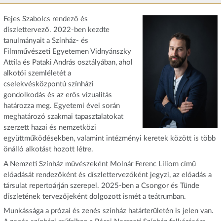
Fejes Szabolcs rendező és
díszlettervező. 2022-ben kezdte
tanulmányait a Színház- és
Filmművészeti Egyetemen Vidnyánszky
Attila és Pataki András osztályában, ahol
alkotói szemléletét a
cselekvésközpontú színházi
gondolkodás és az erős vizualitás
határozza meg. Egyetemi évei során
meghatározó szakmai tapasztalatokat
szerzett hazai és nemzetközi
együttműködésekben, valamint intézményi keretek között is több
önálló alkotást hozott létre.
A Nemzeti Színház művészeként Molnár Ferenc Liliom című
előadását rendezőként és díszlettervezőként jegyzi, az előadás a
társulat repertoárján szerepel. 2025-ben a Csongor és Tünde
díszletének tervezőjeként dolgozott ismét a teátrumban.
Munkássága a prózai és zenés színház határterületén is jelen van.