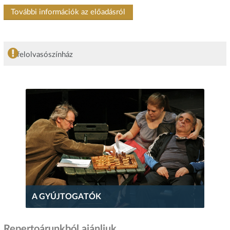
További információk az előadásról
felolvasószínház
A GYÚJTOGATÓK
Repertoárunkból ajánljuk