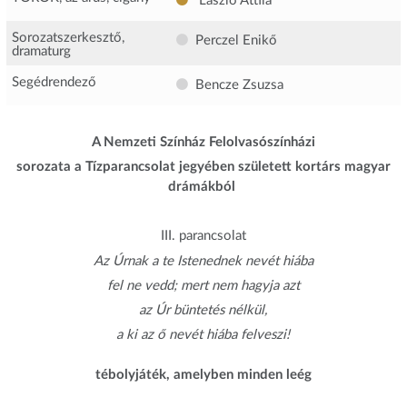
László Attila
Sorozatszerkesztő,
Perczel Enikő
dramaturg
Segédrendező
Bencze Zsuzsa
A Nemzeti Színház Felolvasószínházi
sorozata a Tízparancsolat jegyében született kortárs magyar
drámákból
III. parancsolat
Az Úrnak a te Istenednek nevét hiába
fel ne vedd; mert nem hagyja azt
az Úr büntetés nélkül,
a ki az ő nevét hiába felveszi!
tébolyjáték, amelyben minden leég