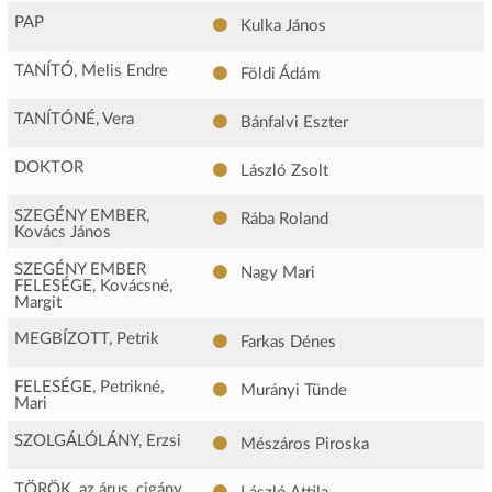
PAP
Kulka János
TANÍTÓ, Melis Endre
Földi Ádám
TANÍTÓNÉ, Vera
Bánfalvi Eszter
DOKTOR
László Zsolt
SZEGÉNY EMBER,
Rába Roland
Kovács János
SZEGÉNY EMBER
Nagy Mari
FELESÉGE, Kovácsné,
Margit
MEGBÍZOTT, Petrik
Farkas Dénes
FELESÉGE, Petrikné,
Murányi Tünde
Mari
SZOLGÁLÓLÁNY, Erzsi
Mészáros Piroska
TÖRÖK, az árus, cigány