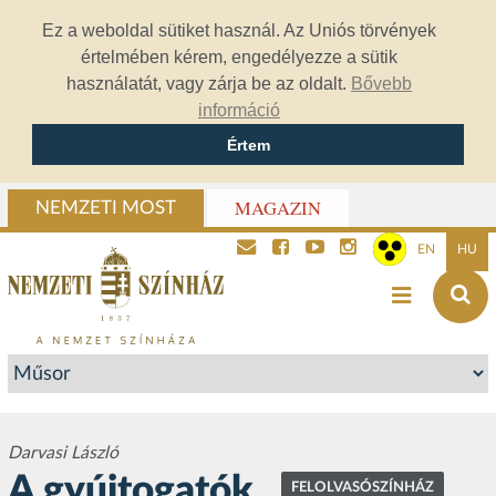
Ez a weboldal sütiket használ. Az Uniós törvények
értelmében kérem, engedélyezze a sütik
használatát, vagy zárja be az oldalt.
Bővebb
információ
Értem
MAGAZIN
NEMZETI MOST
EN
HU
Darvasi László
A gyújtogatók
FELOLVASÓSZÍNHÁZ