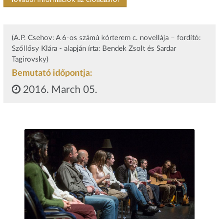
(A.P. Csehov: A 6-os számú kórterem c. novellája – fordító:
Szőllősy Klára - alapján írta: Bendek Zsolt és Sardar
Tagirovsky)
Bemutató időpontja:
2016. March 05.