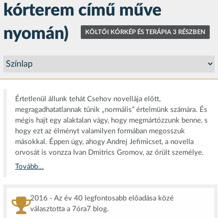
kórterem című műve
nyomán)
KÖLTŐI KÓRKÉP ÉS TERÁPIA 3 RÉSZBEN
Értetlenül állunk tehát Csehov novellája előtt,
megragadhatatlannak tűnik „normális” értelmünk számára. És
mégis hajt egy alaktalan vágy, hogy megmártózzunk benne, s
hogy ezt az élményt valamilyen formában megosszuk
másokkal. Éppen úgy, ahogy Andrej Jefimicset, a novella
orvosát is vonzza Ivan Dmitrics Gromov, az őrült személye.
Tovább...
2016 - Az év 40 legfontosabb előadása közé
választotta a 7óra7 blog.