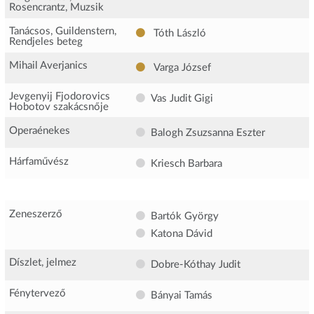
Rosencrantz, Muzsik
Tanácsos, Guildenstern,
Tóth László
Rendjeles beteg
Mihail Averjanics
Varga József
Jevgenyij Fjodorovics
Vas Judit Gigi
Hobotov szakácsnője
Operaénekes
Balogh Zsuzsanna Eszter
Hárfaművész
Kriesch Barbara
Zeneszerző
Bartók György
Katona Dávid
Díszlet, jelmez
Dobre-Kóthay Judit
Fénytervező
Bányai Tamás