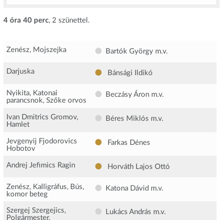
4 óra 40 perc
, 2 szünettel.
Zenész, Mojszejka
Bartók György
m.v.
Darjuska
Bánsági Ildikó
Nyikita, Katonai
Beczásy Áron
m.v.
parancsnok, Szőke orvos
Ivan Dmitrics Gromov,
Béres Miklós
m.v.
Hamlet
Jevgenyij Fjodorovics
Farkas Dénes
Hobotov
Andrej Jefimics Ragin
Horváth Lajos Ottó
Zenész, Kalligráfus, Bús,
Katona Dávid
m.v.
komor beteg
Szergej Szergejics,
Lukács András
m.v.
Polgármester,