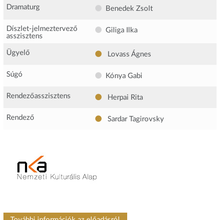
Dramaturg
Benedek Zsolt
Díszlet-jelmeztervező
Giliga Ilka
asszisztens
Ügyelő
Lovass Ágnes
Súgó
Kónya Gabi
Rendezőasszisztens
Herpai Rita
Rendező
Sardar Tagirovsky
További információk az előadásról