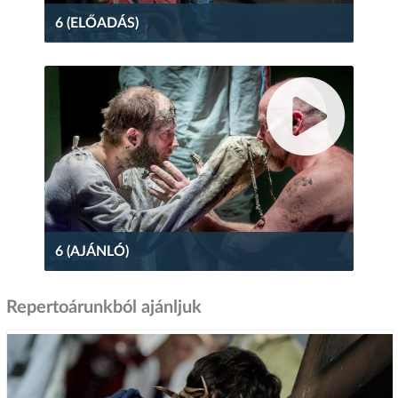
6 (ELŐADÁS)
6 (AJÁNLÓ)
Repertoárunkból ajánljuk