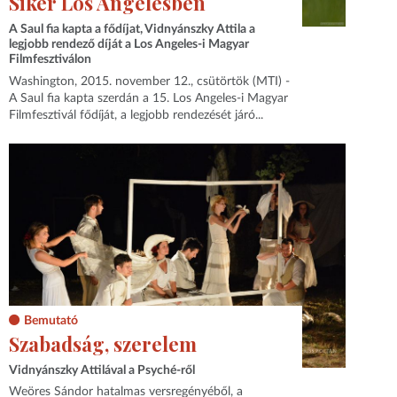
Siker Los Angelesben
A Saul fia kapta a fődíjat, Vidnyánszky Attila a
legjobb rendező díját a Los Angeles-i Magyar
Filmfesztiválon
Washington, 2015. november 12., csütörtök (MTI) -
A Saul fia kapta szerdán a 15. Los Angeles-i Magyar
Filmfesztivál fődíját, a legjobb rendezését járó...
Bemutató
Szabadság, szerelem
Vidnyánszky Attilával a Psyché-ről
Weöres Sándor hatalmas versregényéből, a