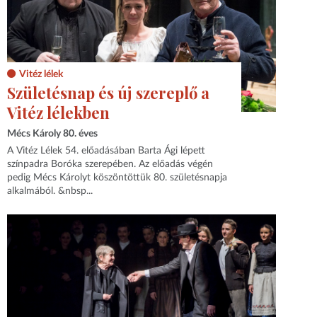
Vitéz lélek
Születésnap és új szereplő a
Vitéz lélekben
Mécs Károly 80. éves
A Vitéz Lélek 54. előadásában Barta Ági lépett
színpadra Boróka szerepében. Az előadás végén
pedig Mécs Károlyt köszöntöttük 80. születésnapja
alkalmából. &nbsp...