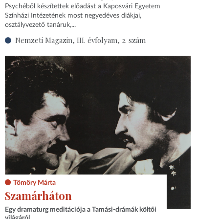
Psychéből készítettek előadást a Kaposvári Egyetem
Színházi Intézetének most negyedéves diákjai,
osztályvezető tanáruk,...
Nemzeti Magazin, III. évfolyam, 2. szám
Tömöry Márta
Szamárháton
Egy dramaturg meditációja a Tamási-drámák költői
világáról