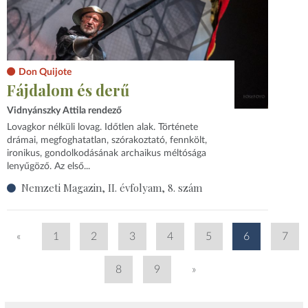
Don Quijote
Fájdalom és derű
Vidnyánszky Attila rendező
Lovagkor nélküli lovag. Időtlen alak. Története
drámai, megfoghatatlan, szórakoztató, fennkölt,
ironikus, gondolkodásának archaikus méltósága
lenyűgöző. Az első...
Nemzeti Magazin, II. évfolyam, 8. szám
«
1
2
3
4
5
6
7
8
9
»