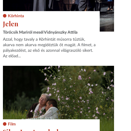
Körhinta
Jelen
Törőcsik Mariról mesél Vidnyánszky Attila
Azzal, hogy tavaly a Körhintát műsorra tűztük,
akarva nem akarva megidéztük őt magát. A filmet, a
pályakezdést, az első és azonnal világraszóló sikert.
Az előad...
Film