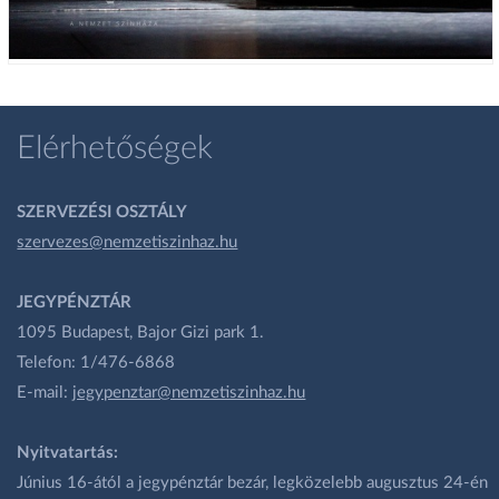
Elérhetőségek
SZERVEZÉSI OSZTÁLY
szervezes@nemzetiszinhaz.hu
JEGYPÉNZTÁR
1095 Budapest, Bajor Gizi park 1.
Telefon: 1/476-6868
E-mail:
jegypenztar@nemzetiszinhaz.hu
Nyitvatartás:
Június 16-ától a jegypénztár bezár, legközelebb augusztus 24-én