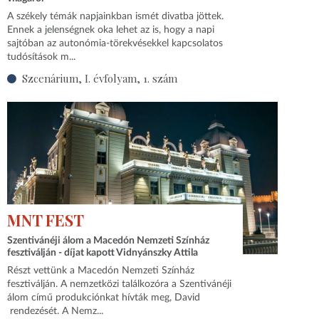
A székely témák napjainkban ismét divatba jöttek.
Ennek a jelenségnek oka lehet az is, hogy a napi
sajtóban az autonómia-törekvésekkel kapcsolatos
tudósítások m...
Szcenárium, I. évfolyam, 1. szám
MNT FEST
Szentivánéji álom a Macedón Nemzeti Színház
fesztiválján - díjat kapott Vidnyánszky Attila
Részt vettünk a Macedón Nemzeti Színház
fesztiválján. A nemzetközi találkozóra a Szentivánéji
álom című produkciónkat hívták meg, David
rendezését. A Nemz...