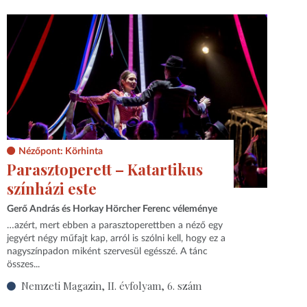
Nézőpont: Körhinta
Parasztoperett – Katartikus
színházi este
Gerő András és Horkay Hörcher Ferenc véleménye
…azért, mert ebben a parasztoperettben a néző egy
jegyért négy műfajt kap, arról is szólni kell, hogy ez a
nagyszínpadon miként szervesül egésszé. A tánc
összes...
Nemzeti Magazin, II. évfolyam, 6. szám