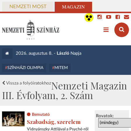
MAGAZIN
NEMZETI MOST
2026. augusztus 8. -
László
Napja
SZÍNHÁZI OLIMPIA
MITEM
Nemzeti Magazin
Vissza a folyóiratokhoz
III. Évfolyam, 2. Szám
Bemutató
Rovatok:
Szabadság, szerelem
Vidnyánszky Attilával a Psyché-ről