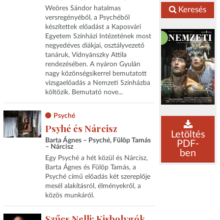
Weöres Sándor hatalmas
Keresés
versregényéből, a Psychéből
készítettek előadást a Kaposvári
Egyetem Színházi Intézetének most
negyedéves diákjai, osztályvezető
tanáruk, Vidnyánszky Attila
rendezésében. A nyáron Gyulán
nagy közönségsikerrel bemutatott
vizsgaelőadás a Nemzeti Színházba
költözik. Bemutató nove...
Psyché
Psyhé és Nárcisz
Letöltés
Barta Ágnes – Psyché, Fülöp Tamás
PDF-
– Nárcisz
ben
Egy Psyché a hét közül és Nárcisz,
Barta Ágnes és Fülöp Tamás, a
Psyché című előadás két szereplője
mesél alakításról, élményekről, a
közös munkáról.
Szűcs Nelli: Kisbolygók