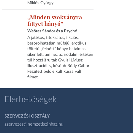
Miklós György.
„Minden szokványra
fittyet hányó”
Weöres Sándor és a Psyché
A játékos, titokzatos, fikciós,
besorolhatatlan műfajú, erotikus
töltetű „felnőtt” könyv hatalmas
siker lett, amihez az irodalmi értékén
túl hozzájárultak Gyulai Líviusz
illusztrációi is, később Bódy Gábor
készített belőle kultikussá vált
filmet.
Elérhetőségek
SZERVEZÉSI OSZTÁLY
szervezes@nemzetiszinhaz.hu