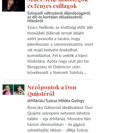
és fényes csillagok
Színpadi változások állandóságáról,
az élő és kortalan előadásokról,
titkokról
Szűcs Nellinek, az érettségi előtt álló
tiszaújlaki diáknak annak idején
azért javasolta a tanára, hogy
jelentkezzen a színművészetire, mert
ott majd kedvére énekelhet,
komédiázhat. Fel is vették a kijevi
főiskolára. Azóta nagy utat járt be:
Beregszász és Debrecen után
következett a Nemzeti Színház....
Nézőpontok a Don
Quijotéről
drMáriás/Száraz Miklós György
Reviczky Gábornál ideálisabbat Don
Quijote szerepére nehezen lehetne
találni – írja drMáriás. Monstre film
három dimenzióban – és gigászi
színielőadás síkban – állítja Száraz